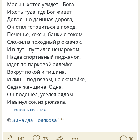
Малыш хотел увидеть Бога.
И хоть туда, где Бог живёт,
Довольно длинная дорога,
Он стал готовиться в поход.
Печенье, кексы, банки с соком
Сложил в походный рюкзачок.
И в путь пустился ненароком,
Надев спортивный пиджачок.
Идёт по парковой аллейке.
Вокруг покой и тишина.
И лишь под вязом, на скамейке,
Седая женщина. Одна.
Он подошел, уселся рядом
И вынул сок из рюкзака.
… показать весь текст …
©
Зинаида Полякова
135
142
73
50