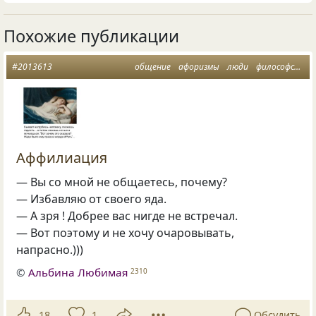
Похожие публикации
#2013613
общение
афоризмы
люди
философское
Аффилиация
— Вы со мной не общаетесь, почему?
— Избавляю от своего яда.
— А зря ! Добрее вас нигде не встречал.
— Вот поэтому и не хочу очаровывать,
напрасно.)))
©
Альбина Любимая
2310
18
1
Обсудить