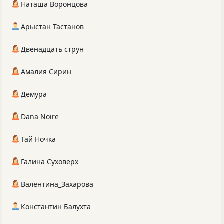
Наташа Воронцова
Арыстан Тастанов
Двенадцать струн
Амалия Сирин
Демура
Dana Noire
Тай Ночка
Галина Суховерх
Валентина_Захарова
Константин Балухта