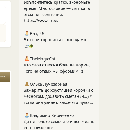
Изъясняйтесь кратко, экономьте
время. Многословие — смятка, в
этом нет сомнения.
https://www.inpe...
Влад56
Это они торопятся с выводами...
🛫🐢
TheMagicCat
Кто слов отвесил больше нормы,
Того на отдых мы оформим. :)
ант
Олька Лучезарная
Зажарить до хрустящей корочки с
.
чесноком, добавить сметанки...) *
тогда она узнает, какое это чудо,...
Владимир Кириченко
Да не только семья,но и вся жизнь
есть служение...