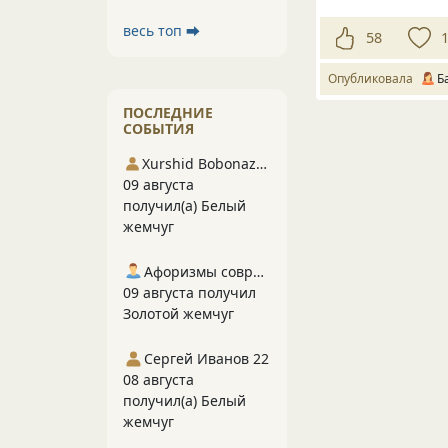
весь топ ⮕
58
Опубликовала
Б
ПОСЛЕДНИЕ
СОБЫТИЯ
Xurshid Bobonazarov
09 августа
получил(а) Белый
жемчуг
Афоризмы современников
09 августа получил
Золотой жемчуг
Сергей Иванов 22
08 августа
получил(а) Белый
жемчуг