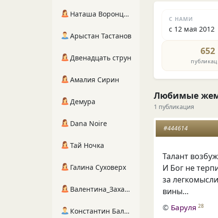
Наташа Воронцова
С НАМИ
с 12 мая 2012
Арыстан Тастанов
652
Двенадцать струн
публикац
Амалия Сирин
Любимые же
Демура
1 публикация
Dana Noire
#444614
Тай Ночка
Талант возбуж
Галина Суховерх
И Бог не тер
за легкомысли
Валентина_Захарова
вины…
©
Баруля
28
Константин Балухта