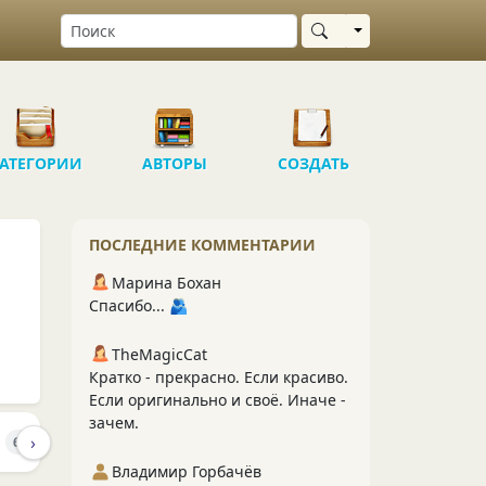
Выбрать область
АТЕГОРИИ
АВТОРЫ
СОЗДАТЬ
ПОСЛЕДНИЕ КОММЕНТАРИИ
Марина Бохан
Спасибо... 🫂
TheMagicCat
Кратко - прекрасно. Если красиво.
Если оригинально и своё. Иначе -
зачем.
›
И
ПОДПИСЧИКИ
ПОДПИСКИ
652
148
75
Владимир Горбачёв