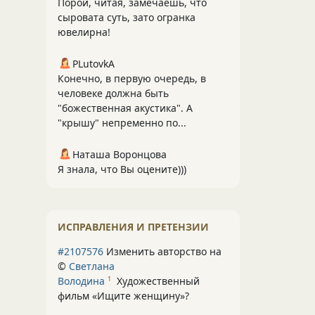
Порой, читая, замечаешь, что
сыровата суть, зато огранка
ювелирна!
PLutоvkА
Конечно, в первую очередь, в
человеке должна быть
"божественная акустика". А
"крышу" непременно по...
Наташа Воронцова
Я знала, что Вы оцените)))
ИСПРАВЛЕНИЯ И ПРЕТЕНЗИИ
#2107576
Изменить авторство на
©
Светлана
Володина
Художественный
1
фильм «Ищите женщину»
?