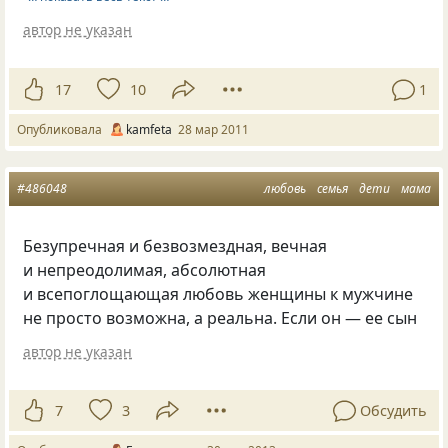
автор не указан
17
10
1
Опубликовала
kamfeta
28 мар 2011
#486048
любовь
семья
дети
мама
Безупречная и безвозмездная, вечная
и непреодолимая, абсолютная
и всепоглощающая любовь женщины к мужчине
не просто возможна, а реальна. Если он — ее сын
автор не указан
7
3
Обсудить