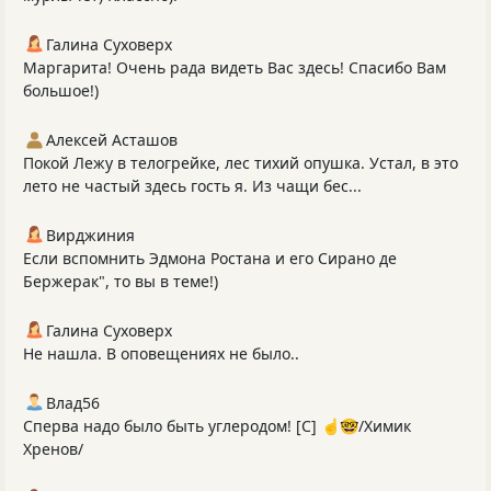
Галина Суховерх
Маргарита! Очень рада видеть Вас здесь! Спасибо Вам
большое!)
Алексей Асташов
Покой Лежу в телогрейке, лес тихий опушка. Устал, в это
лето не частый здесь гость я. Из чащи бес...
Вирджиния
Если вспомнить Эдмона Ростана и его Сирано де
Бержерак", то вы в теме!)
Галина Суховерх
Не нашла. В оповещениях не было..
Влад56
Сперва надо было быть углеродом! [C] ☝️🤓/Химик
Хренов/