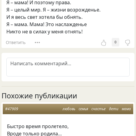
Я – мама! И поэтому права.
Я – целый мир. Я – жизни возрожденье.
И я весь свет хотела бы обнять.
Я – мама. Мама! Это наслажденье
Никто не в силах у меня отнять!
Ответить
0
Похожие публикации
#47909
любовь
семья
счастье
дети
мама
Быстро время пролетело,
Вроде только родила…