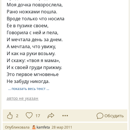
Моя дочка повзрослела,
Рано ножками пошла.
Вроде только что носила
Ее в пузике своем,
Говорила с ней и пела,
И мечтала день за днем.
А мечтала, что увижу,
И как на руки возьму.
И скажу: «твоя я мама»,
И к своей груди прижму.
Это первое мгновенье
Не забуду никогда.
… показать весь текст …
автор не указан
2
17
Обсудить
Опубликовала
kamfeta
28 мар 2011