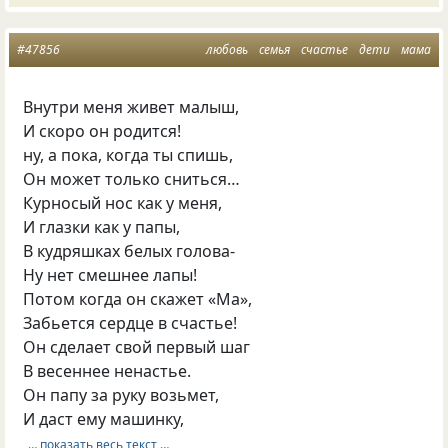
#47856
любовь
семья
счастье
дети
мама
Внутри меня живет малыш,
И скоро он родится!
ну, а пока, когда ты спишь,
Он может только сниться…
Курносый нос как у меня,
И глазки как у папы,
В кудряшках белых голова-
Ну нет смешнее лапы!
Потом когда он скажет «Ма»,
Забьется сердце в счастье!
Он сделает свой первый шаг
В весеннее ненастье.
Он папу за руку возьмет,
И даст ему машинку,
… показать весь текст …