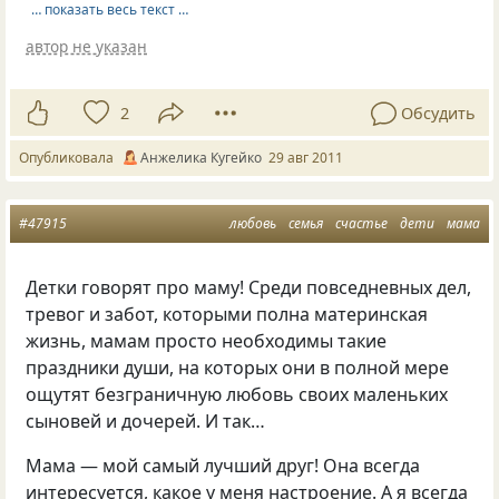
… показать весь текст …
автор не указан
2
Обсудить
Опубликовала
Анжелика Кугейко
29 авг 2011
#47915
любовь
семья
счастье
дети
мама
Детки говорят про маму! Среди повседневных дел,
тревог и забот, которыми полна материнская
жизнь, мамам просто необходимы такие
праздники души, на которых они в полной мере
ощутят безграничную любовь своих маленьких
сыновей и дочерей. И так…
Мама — мой самый лучший друг! Она всегда
интересуется, какое у меня настроение. А я всегда