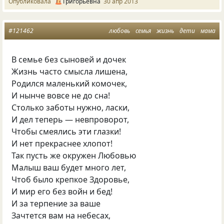
Опубликовала
Григорьевна
30 апр 2013
#121462
любовь
семья
жизнь
дети
мама
В семье без сыновей и дочек
Жизнь часто смысла лишена,
Родился маленький комочек,
И нынче вовсе не до сна!
Столько заботы нужно, ласки,
И дел теперь — невпроворот,
Чтобы смеялись эти глазки!
И нет прекраснее хлопот!
Так пусть же окружен Любовью
Малыш ваш будет много лет,
Чтоб было крепкое Здоровье,
И мир его без войн и бед!
И за терпение за ваше
Зачтется вам на небесах,