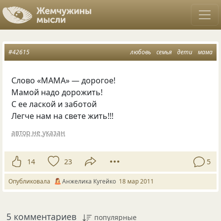
#42615
любовь
семья
дети
мама
Слово
«
МАМА» — дорогое!
Мамой надо дорожить!
С ее лаской и заботой
Легче нам на свете жить!!!
автор не указан
14
23
5
Опубликовала
Анжелика Кугейко
18 мар 2011
5 комментариев
популярные