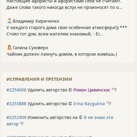
Настоящие афористы и афористами себя не считают.
Даже слова такого никогда вслух не произносят по о...
Владимир Кириченко
У каждого старого дома своя особенная атмосфера!)) ***
Стоял тот дом, всем жителям знакомый, - Ег...
Галина Суховерх
Чайник должен пахнуть домом, в котором живёшь.)
ИСПРАВЛЕНИЯ И ПРЕТЕНЗИИ
#2254006
Удалить авторство ©
Роман Цивинскас
?
43
#2253888
Удалить авторство ©
Irina Razgulina
?
19
#2252909
Изменить авторство на ©
Я не знаю кто
автор
?
0