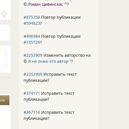
©
Роман Цивинскас
?
42
#875258
Повтор публикации
#594823
?
#496984
Повтор публикации
#155726
?
#2252909
Изменить авторство на
©
Я не знаю кто автор
?
0
#2252909
Исправить текст
публикации?
#374171
Исправить текст
публикации?
уги
#367716
Исправить текст
публикации?