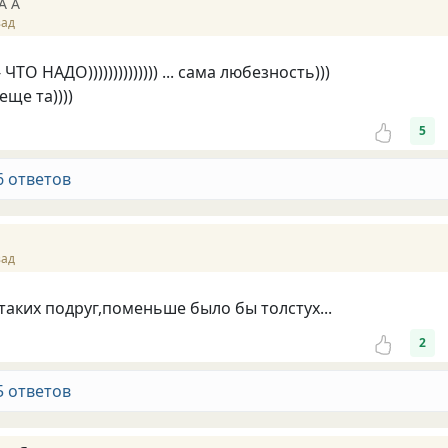
А А
зад
 ЧТО НАДО)))))))))))))) ... сама любезность)))
еще та))))
5
6 ответов
зад
аких подруг,поменьше было бы толстух...
2
5 ответов