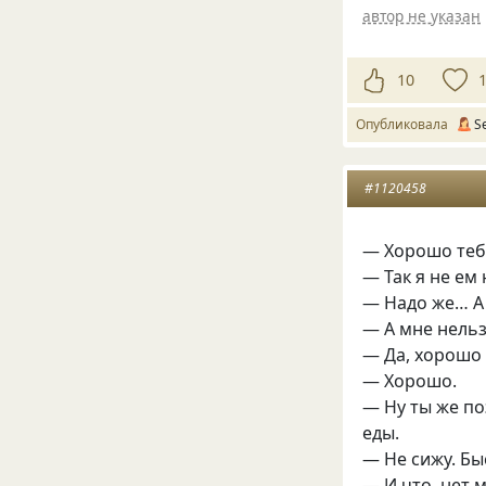
автор не указан
10
Опубликовала
S
#1120458
— Хорошо тебе
— Так я не ем 
— Надо же… А 
— А мне нельз
— Да, хорошо
— Хорошо.
— Ну ты же по
еды.
— Не сижу. Бы
— И что, нет 