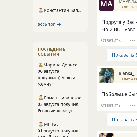
МАРКИЗ
МА
13 лет на
Константин Балухта
Подруга у Вас -
весь топ ⮕
Но и Вы - Язва 
Ответить
ПОСЛЕДНИЕ
СОБЫТИЯ
Показать 
Марина Денисова 5
06 августа
Blanka_
получил(а) Белый
13 лет на
жемчуг
Побольше бы т
Роман Цивинскас
03 августа получил
Ответить
Розовый жемчуг
Показать 
Mh Fav
01 августа получил