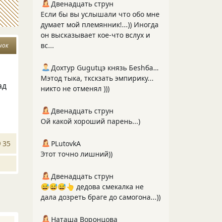
Двенадцать струн
Если бы вы услышали что обо мне
думает мой племянник!...)) Иногда
он высказывает кое-что вслух и
вс...
чок
Дохтур Gugutцэ князь Беshбармакоff
Мэтод тыка, ткскзать эмпирику...
ад
никто не отменял )))
Двенадцать струн
Ой какой хороший парень...)
35
PLutоvkА
Этот точно лишний))
Двенадцать струн
😅😅😅👆 дедова смекалка не
дала дозреть браге до самогона...))
Наташа Воронцова