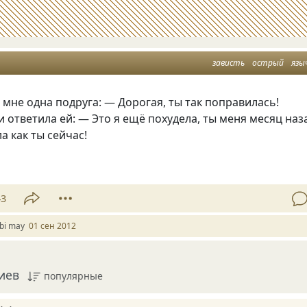
зависть
острый
язы
а мне одна подруга: — Дорогая, ты так поправилась!
и ответила ей: — Это я ещё похудела, ты меня месяц наз
а как ты сейчас!
43
ubi may
01 сен 2012
иев
популярные