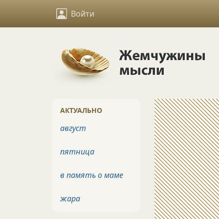
Войти
АКТУАЛЬНО
август
пятница
в память о маме
жара