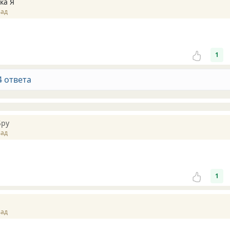
ка Я
зад
1
4 ответа
Бру
зад
1
зад