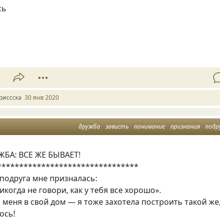
сь
2
риссска
30 янв 2020
дружба
зависть
понимание
признания
подр
БА: ВСЕ ЖЕ БЫВАЕТ!
********************************
подруга мне призналась:
икогда не говори, как у тебя все хорошо».
 меня в свой дом — я тоже захотела построить такой же
ось!