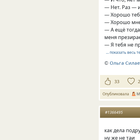
— Нет. Раз — 
— Хорошо теб
— Хорошо мне
— А ещё тогда
меня презира
— Я тебя не п
… показать весь т
©
Ольга Сила
33
Опубликовала
М
#1366495
как дела подр
ну же не таи