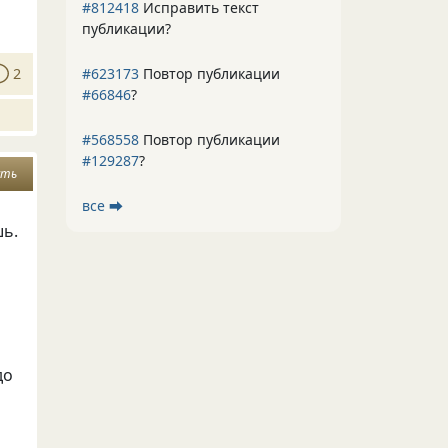
#812418
Исправить текст
публикации?
#623173
Повтор публикации
2
#66846
?
#568558
Повтор публикации
#129287
?
сть
все ⮕
шь.
до