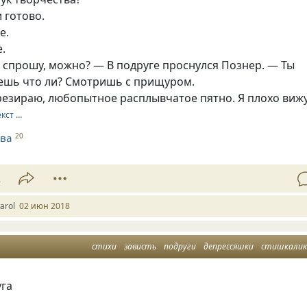
и готово.
е.
.
 спрошу, можно? — В подруге проснулся Познер. — Ты
ешь что ли? Смотришь с прищуром.
резираю, любопытное расплывчатое пятно. Я плохо вижу
екст …
ева
20
2
аrol
02 июн 2018
стихи
зависть
подруги
депрессяшки
стишкалик
уга