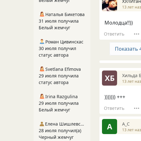
Белый жемчуг
ХУЛИган
13 лет на
Наталья Бикетова
31 июля получила
Молодца!!))
Белый жемчуг
Ответить
Роман Цивинскас
30 июля получил
Показать 
статус автора
Svetlana Efimova
Хильда 
29 июля получила
ХБ
13 лет на
статус автора
Irina Razgulina
))))))) +++
29 июля получила
Ответить
Белый жемчуг
А_С
Елена Шишлевская
А
13 лет на
28 июля получил(а)
Черный жемчуг