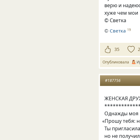
верю и надею
хуже чем мои
© Светка
©
Светка
19
35
Опубликовала
И
#187756
ЖЕНСКАЯ ДРУЖ
************
Однажды моя 
«
Прошу тебя: н
Ты пригласила
но не получил