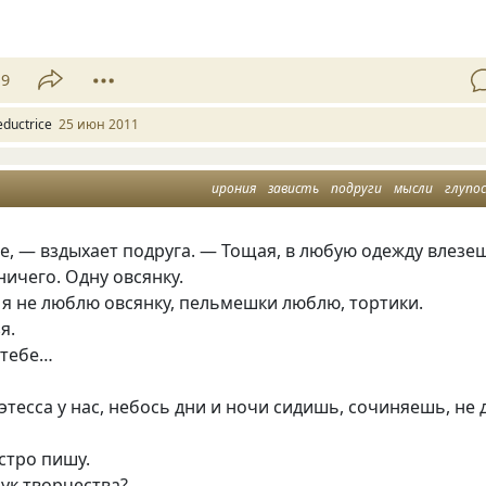
19
eductrice
25 июн 2011
ирония
зависть
подруги
мысли
глупо
, — вздыхает подруга. — Тощая, в любую одежду влезе
ничего. Одну овсянку.
я не люблю овсянку, пельмешки люблю, тортики.
я.
 тебе…
этесса у нас, небось дни и ночи сидишь, сочиняешь, не 
стро пишу.
мук творчества?