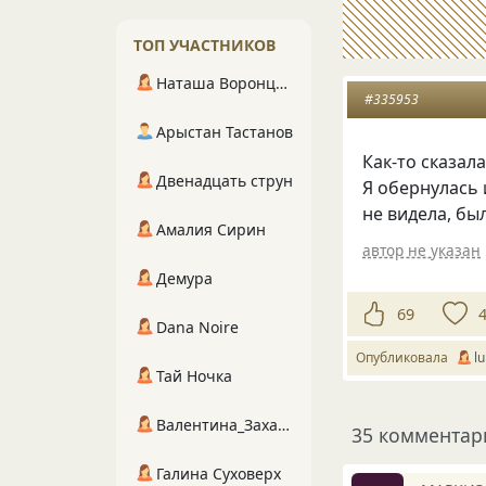
ТОП УЧАСТНИКОВ
Наташа Воронцова
#335953
Арыстан Тастанов
Как-то сказал
Двенадцать струн
Я обернулась 
не видела, был
Амалия Сирин
автор не указан
Демура
69
Dana Noire
Опубликовала
l
Тай Ночка
Валентина_Захарова
35 комментар
Галина Суховерх