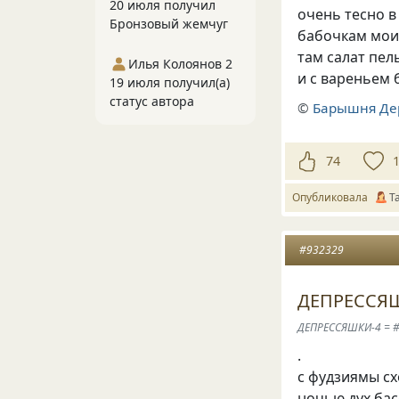
20 июля получил
очень тесно в
Бронзовый жемчуг
бабочкам мо
там салат пе
Илья Колоянов 2
и с вареньем 
19 июля получил(а)
статус автора
©
Барышня Де
74
Опубликовала
Т
#932329
ДЕПРЕССЯШ
ДЕПРЕССЯШКИ-4 = 
.
с фудзиямы с
ночью дух бас