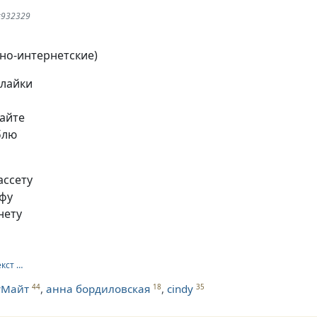
#932329
но-интернетские)
 лайки
айте
блю
ассету
афу
нету
екст …
уМайт
,
анна бордиловская
,
cindy
44
18
35