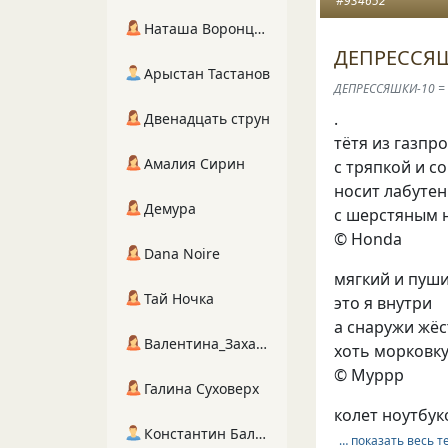
#934652
Наташа Воронцова
ДЕПРЕССЯШ
Арыстан Тастанов
ДЕПРЕССЯШКИ-10 =
.
Двенадцать струн
тётя из газпр
Амалия Сирин
с тряпкой и с
носит лабуте
Демура
с шерстяным 
© Honda
Dana Noire
мягкий и пуш
Тай Ночка
это я внутри
а снаружи жё
Валентина_Захарова
хоть морковку
© Муррр
Галина Суховерх
колет ноутбу
Константин Балухта
… показать весь т