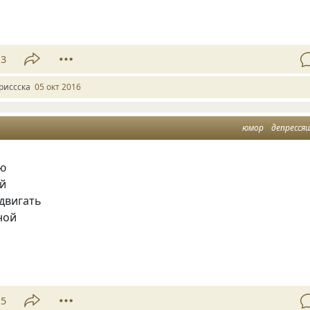
13
риссска
05 окт 2016
юмор
депресся
аю
ой
двигать
ной
15