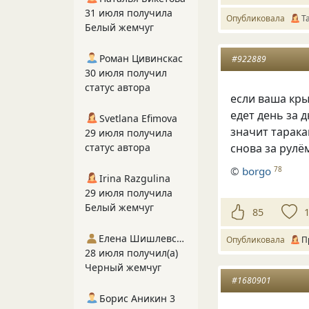
31 июля получила
Опубликовала
Т
Белый жемчуг
Роман Цивинскас
#922889
30 июля получил
статус автора
если ваша кр
едет день за 
Svetlana Efimova
значит тарак
29 июля получила
статус автора
снова за рулё
©
borgo
78
Irina Razgulina
29 июля получила
Белый жемчуг
85
Елена Шишлевская
Опубликовала
П
28 июля получил(а)
Черный жемчуг
#1680901
Борис Аникин 3