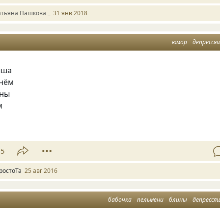
атьяна Пашкова _
31 янв 2018
юмор
депресся
ыша
днём
аны
м
15
ростоТа
25 авг 2016
бабочка
пельмени
блины
депресся