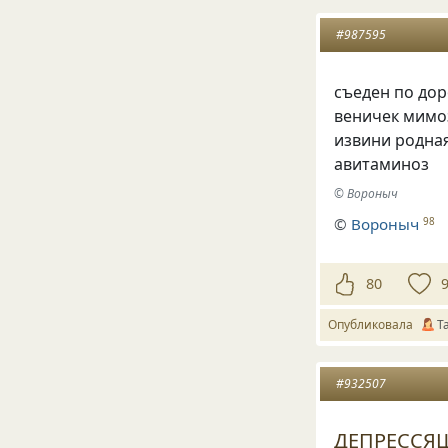
#987595
съеден по дор
веничек мимо
извини родна
авитаминоз
© Вороныч
©
Вороныч
98
80
Опубликовала
Т
#932507
ДЕПРЕССЯШ