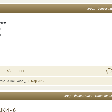
юмор
депресся
оге
з
я
9
атьяна Пашкова _
08 мар 2017
юмор
депрессяшки
стишкалик
КИ - 6