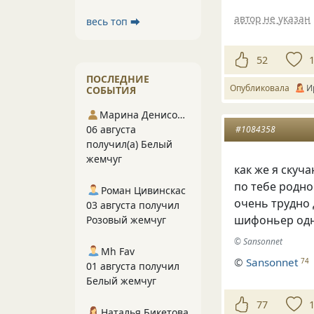
автор не указан
весь топ ⮕
52
ПОСЛЕДНИЕ
Опубликовала
И
СОБЫТИЯ
Марина Денисова 5
06 августа
#1084358
получил(а) Белый
жемчуг
как же я скуч
по тебе родн
Роман Цивинскас
очень трудно 
03 августа получил
шифоньер од
Розовый жемчуг
© Sansonnet
Mh Fav
©
Sansonnet
74
01 августа получил
Белый жемчуг
77
Наталья Бикетова