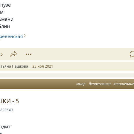
 пузе
им
льмени
блин
ревенская
5
15
атьяна Пашкова _
23 ноя 2021
юмор
депрессяшки
стишкалик
КИ - 5
#899643
ходит
ё