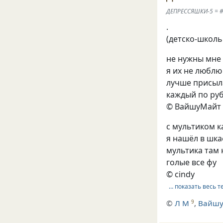
ДЕПРЕССЯШКИ-5 = 
.
(детско-школь
не нужны мне
я их не люблю
лучше присыл
каждый по ру
© ВайшуМайт
с мультиком к
я нашёл в шк
мультика там 
голые все фу
© cindy
… показать весь т
©
Л М
,
Вайш
9