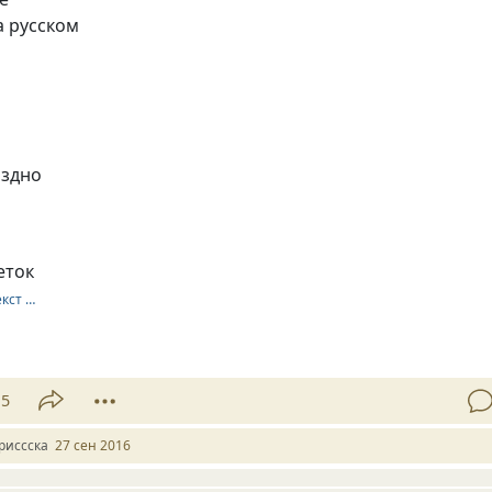
а русском
я
оздно
еток
екст …
15
риссска
27 сен 2016