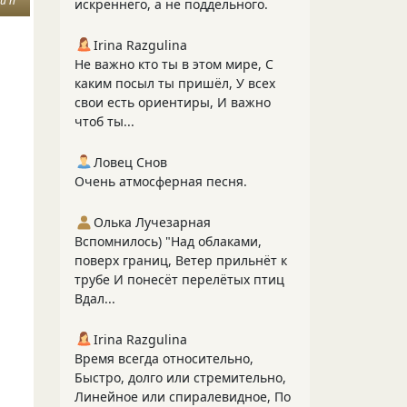
и п
искреннего, а не поддельного.
Irina Razgulina
Не важно кто ты в этом мире, С
каким посыл ты пришёл, У всех
свои есть ориентиры, И важно
чтоб ты...
Ловец Снов
Очень атмосферная песня.
Олька Лучезарная
Вспомнилось) "Над облаками,
поверх границ, Ветер прильнёт к
трубе И понесёт перелётых птиц
Вдал...
Irina Razgulina
Время всегда относительно,
Быстро, долго или стремительно,
Линейное или спиралевидное, По