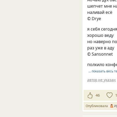
шепчет мне н
наливай есё
© Drye
я себя сегодн
хорошо веду
но наверно п
раз уже в аду
© Sansonnet
полкило конф
… показать весь т
автор не указан
46
Опубликовала
И