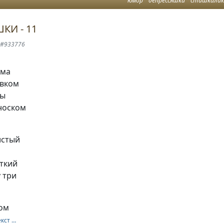
юмор
депрессяшки
стишкалик
КИ - 11
 #933776
ома
овком
ны
носком
истый
сткий
 три
ком
екст …