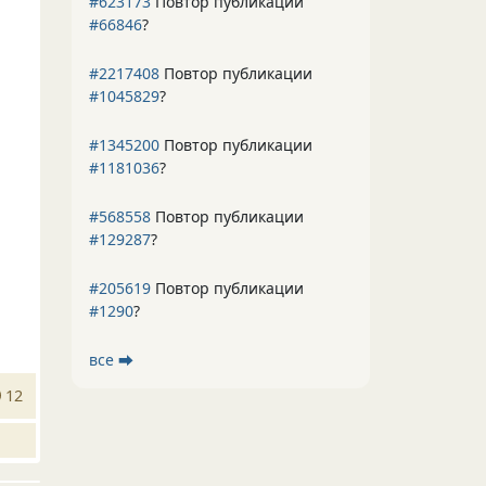
#623173
Повтор публикации
#66846
?
#2217408
Повтор публикации
#1045829
?
#1345200
Повтор публикации
#1181036
?
#568558
Повтор публикации
#129287
?
#205619
Повтор публикации
#1290
?
все ⮕
12