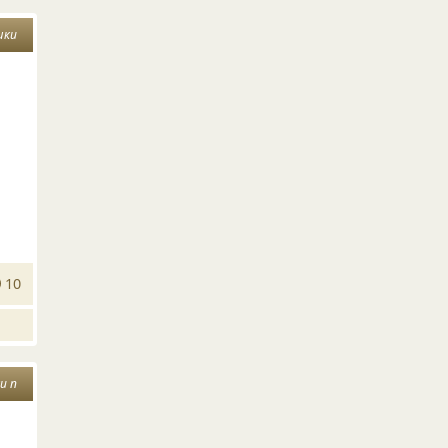
шки
10
и п