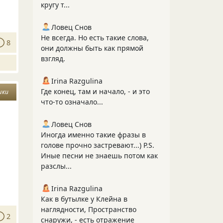
кругу т...
Ловец Снов
Не всегда. Но есть такие слова,
8
они должны быть как прямой
взгляд.
Irina Razgulina
Где конец, там и начало, - и это
шки
что-то означало...
Ловец Снов
Иногда именно такие фразы в
голове прочно застревают...) P.S.
Иные песни не знаешь потом как
разслы...
Irina Razgulina
Как в бутылке у Клейна в
наглядности, Пространство
2
снаружи, - есть отражение