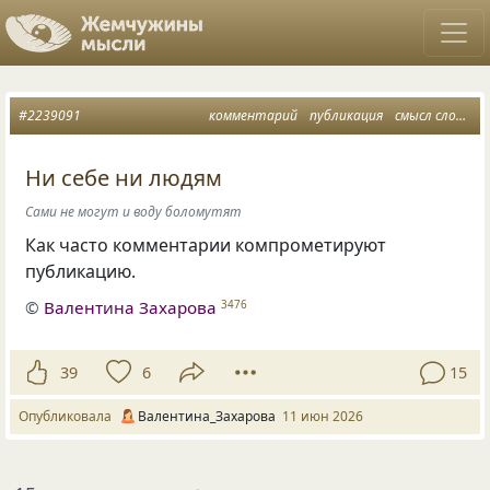
#2239091
комментарий
публикация
смысл слов
по
Ни себе ни людям
Сами не могут и воду боломутят
Как часто комментарии компрометируют
публикацию.
©
Валентина Захарова
3476
39
6
15
Опубликовала
Валентина_Захарова
11 июн 2026