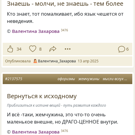
Знаешь - молчи, не знаешь - тем более
Кто знает, тот помалкивает, ибо язык чешется от
неведения.
©
Валентина Захарова
3476
34
8
6
Опубликовала
Валентина_Захарова
13 апр 2025
#2137575
афоризмы
жемчужины
мысли вслух
смыс
Вернуться к исходному
Приблизиться к истине вещей - путь развития каждого
И всё -таки, жемчужина, это что-то очень
маленькое внешне, но ДРАГО-ЦЕННОЕ внутри.
©
Валентина Захарова
3476