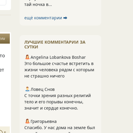
тай ночка в...
ещё комментарии ⮕
гли
ЛУЧШИЕ КОММЕНТАРИИ ЗА
СУТКИ
что
Angelina Lobankova Boshar
Это большое счастье встретить в
ет
жизни человека рядом с которым
не страшно ничего
Ловец Снов
С точки зрения разных религий
тело и его порывы конечны,
значит и сердце конечно.
Григорьевна
Спасибо. У нас дома на земле был
5