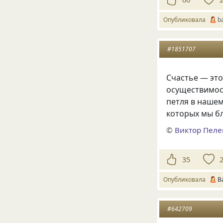
Опубликовала
b
#1851707
Счастье — это
осуществимост
петля в нашем
которых мы бл
©
Виктор Пел
35
Опубликовала
B
#642709