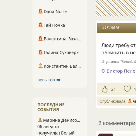
Dana Noire
Тай Ночка
#1518616
Валентина_Захарова
Люди требуют 
обвинить в не
Галина Суховерх
Из романа "Непобед
Константин Балухта
©
Виктор Пел
весь топ ⮕
21
Опубликовала
А
ПОСЛЕДНИЕ
СОБЫТИЯ
Марина Денисова 5
2 комментари
06 августа
получил(а) Белый