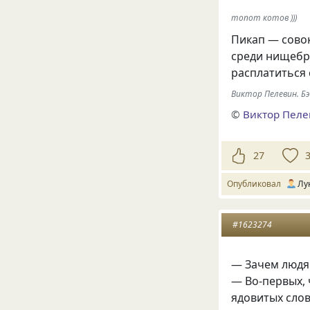
топот котов )))
Пикап — совок
среди нищебр
расплатиться 
Виктор Пелевин. Б
©
Виктор Пел
27
Опубликовал
Лу
#1623274
— Зачем людям
— Во-первых, 
ядовитых слов