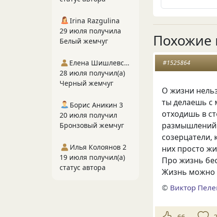
Irina Razgulina
29 июля получила
Похожие 
Белый жемчуг
Елена Шишлевская
#1525864
28 июля получил(а)
Черный жемчуг
О жизни нельз
ты делаешь с м
Борис Аникин 3
отходишь в ст
20 июля получил
размышлений. 
Бронзовый жемчуг
созерцатели, 
Илья Колоянов 2
них просто жи
19 июля получил(а)
Про жизнь бе
статус автора
Жизнь можно 
©
Виктор Пел
66