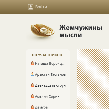
Войти
ТОП УЧАСТНИКОВ
Наташа Воронцова
Арыстан Тастанов
Двенадцать струн
Амалия Сирин
Демура