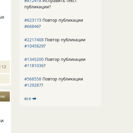
#812418
Исправить текст
публикации?
ых
#623173
Повтор публикации
#66846
?
#2217408
Повтор публикации
#1045829
?
#1345200
Повтор публикации
#1181036
?
12
#568558
Повтор публикации
#129287
?
ова
все ⮕
ми