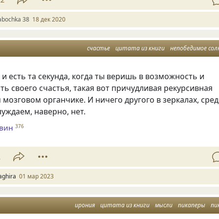
abochka 38
18 дек 2020
счастье
цитата из книги
непобедимое сол
 и есть та секунда, когда ты веришь в возможность и
ь своего счастья, такая вот причудливая рекурсивная
 мозговом органчике. И ничего другого в зеркалах, сре
уждаем, наверно, нет.
евин
376
2
aghira
01 мар 2023
ирония
цитата из книги
мысли
пикаперы
пи