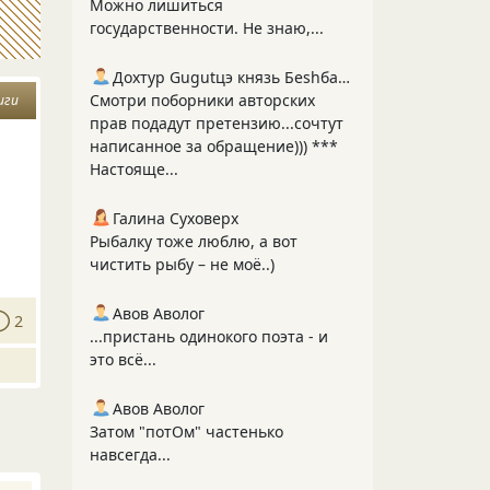
Можно лишиться
государственности. Не знаю,...
Дохтур Gugutцэ князь Беshбармакоff
Смотри поборники авторских
иги
прав подадут претензию...сочтут
написанное за обращение))) ***
Настояще...
Галина Суховерх
Рыбалку тоже люблю, а вот
чистить рыбу – не моё..)
Авов Аволог
2
...пристань одинокого поэта - и
это всё...
Авов Аволог
Затом "потОм" частенько
навсегда...