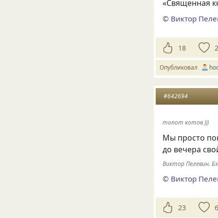
«Священная к
©
Виктор Пел
18
Опубликовал
hoo
#642694
топот котов )))
Мы просто по
до вечера св
Виктор Пелевин. Б
©
Виктор Пел
23