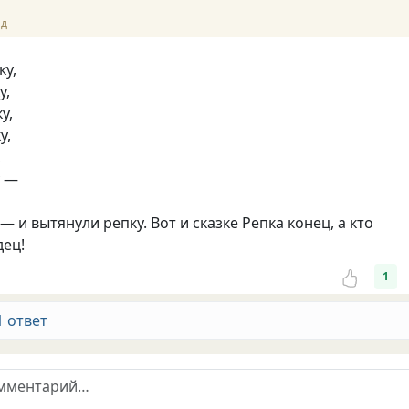
ад
ку,
у,
у,
у,
,
у —
— и вытянули репку. Вот и сказке Репка конец, а кто
дец!
1
1 ответ