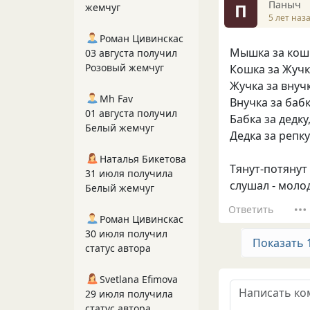
Паныч
П
жемчуг
5 лет наз
Роман Цивинскас
Мышка за кош
03 августа получил
Розовый жемчуг
Кошка за Жучк
Жучка за внучк
Mh Fav
Внучка за бабк
01 августа получил
Бабка за дедку
Белый жемчуг
Дедка за репк
Наталья Бикетова
Тянут-потянут 
31 июля получила
слушал - моло
Белый жемчуг
Ответить
Роман Цивинскас
30 июля получил
Показать 
статус автора
Svetlana Efimova
29 июля получила
статус автора