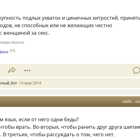
упность подлых ухваток и циничных хитростей, принят
одов, не способных или не желающих честно
с женщиной за секс.
этман Аполло
евин
376
3
нный_Кот
14 мар 2014
люди
сл
 язык, если от него одни беды?
чтобы врать. Во-вторых, чтобы ранить друг друга шипа
. В-третьих, чтобы рассуждать о том, чего нет.