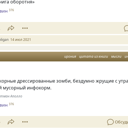
нига оборотня»
евин
376
2
ligan
14 июл 2021
ирония
цитата из книги
мысли
и
корные дрессированные зомби, бездумно жрущие с утр
ой мусорный инфокорм.
этман Аполло
евин
376
6
Обсуд