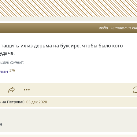
люди
цитата из кн
тащить их из дерьма на буксире, чтобы было кого
удаче.
имой солнце".
евин
376
1
нна Петрова0
03 дек 2020
я