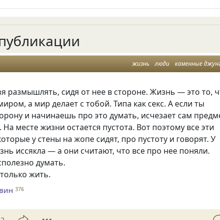
публикации
жизнь
люди
каменные джун
я размышлять, сидя от нее в стороне. Жизнь — это то, 
иром, а мир делает с тобой. Типа как секс. А если ты
орону и начинаешь про это думать, исчезает сам предм
На месте жизни остается пустота. Вот поэтому все эти
которые у стены на жопе сидят, про пустоту и говорят. У
знь иссякла — а они считают, что все про нее поняли.
сполезно думать.
только жить.
евин
376
22