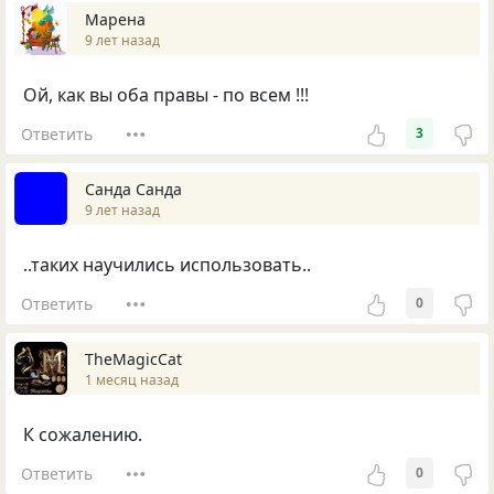
Марена
9 лет назад
Ой, как вы оба правы - по всем !!!
Ответить
3
Санда Санда
9 лет назад
..таких научились использовать..
Ответить
0
TheMagicCat
1 месяц назад
К сожалению.
Ответить
0