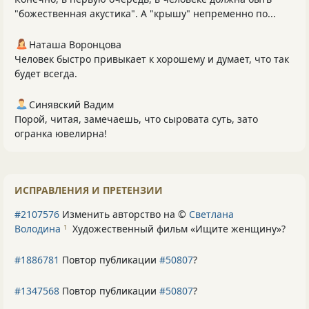
"божественная акустика". А "крышу" непременно по...
Наташа Воронцова
Человек быстро привыкает к хорошему и думает, что так
будет всегда.
Синявский Вадим
Порой, читая, замечаешь, что сыровата суть, зато
огранка ювелирна!
ИСПРАВЛЕНИЯ И ПРЕТЕНЗИИ
#2107576
Изменить авторство на ©
Светлана
Володина
Художественный фильм «Ищите женщину»
?
1
#1886781
Повтор публикации
#50807
?
#1347568
Повтор публикации
#50807
?