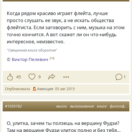
Когда рядом красиво играет флейта, лучше
просто слушать ее звук, а не искать общества
флейтиста. Если заговорить с ним, музыка на этом
точно кончится. А вот скажет ли он что-нибудь
интересное, неизвестно.
"Священная книга оборотня"
©
Виктор Пелевин
376
45
9
1
Опубликовала
Аменция
05 авг 2015
#1050782
мысли
высказывания
книга
философия жизни
О, улитка, зачем ты ползешь на вершину Фудзи?
Там на вершине Фудзи улиток полно и без тебя…