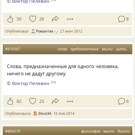
©
Виктор Пелевин
50
28
8
Опубликовал
Романтик -_-
27 июн 2012
#619367
слова
предназначение
мысли
цитаты из книг
Слова, предназначенные для одного человека,
ничего не дадут другому.
©
Виктор Пелевин
376
82
23
6
Опубликовала
ЗАноЗА
16 янв 2014
#804270
философия
мысли
диалог