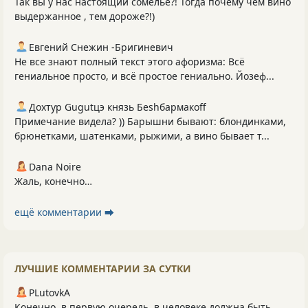
Так вы у нас настоящий сомелье?! Тогда почему чем вино
выдержанное , тем дороже?!)
Евгений Снежин -Бригиневич
Не все знают полный текст этого афоризма: Всё
гениальное просто, и всё простое гениально. Йозеф...
Дохтур Gugutцэ князь Беshбармакоff
Примечание видела? )) Барышни бывают: блондинками,
брюнетками, шатенками, рыжими, а вино бывает т...
Dana Noire
Жаль, конечно…
ещё комментарии ⮕
ЛУЧШИЕ КОММЕНТАРИИ ЗА СУТКИ
PLutоvkА
Конечно, в первую очередь, в человеке должна быть