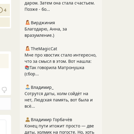
даром. Затем она стала счастьем.
Позже - бо...
4
Вирджиния
Благодарю, Анна, за
вразумление.)
TheMagicCat
Мне про хвостик стало интересно,
что за смысл в этом. Вот нашла:
📚Так говорила Матронушка
(сбор...
Владимир_
Сотрутся даты, холм сойдёт на
нет, Людская память, вот была и
всё...
Владимир Горбачёв
Конец пути итожит просто — две
даты, холмик на погосте. Но, хоть