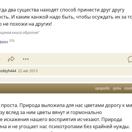
гда два существа находят способ принести друг другу
ость. И каким ханжой надо быть, чтобы осуждать их за то
о не похожи на других!
ященая книга обротня"
евин
376
5
kobtyh444
22 авг 2013
природа
суть
сои
 проста. Природа выложила для нас цветами дорогу к ми
азу вслед за ним цветы вянут и гормонально
е искажения нашего восприятия исчезают. Природа
на и не угощает нас психотропами без крайней нужды.