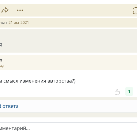
ныч
21 окт 2021
я
m
зад
м смысл изменения авторства?)
1
3 ответа