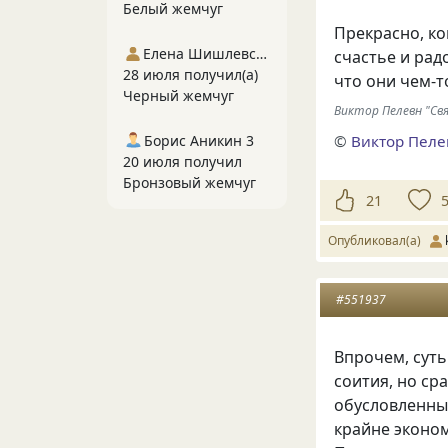
Белый жемчуг
Прекрасно, ко
Елена Шишлевская
счастье и рад
28 июля получил(а)
что они чем-т
Черный жемчуг
Виктор Пелевн "Св
©
Виктор Пел
Борис Аникин 3
20 июля получил
Бронзовый жемчуг
21
Опубликовал(а)
#551937
Впрочем, суть
соития, но ср
обусловленны
крайне эконом