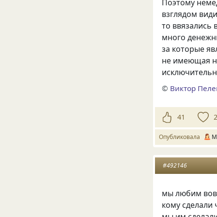
Поэтому неме
взглядом вид
то ввязались
много денежн
за которые яв
не имеющая н
исключительн
©
Виктор Пел
41
Опубликовала
М
#492146
мы любим вовс
кому сделали 
мы им сделали