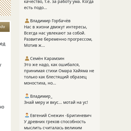
качество, т.е. за работу ума. Когда
есть подо...
Владимир Горбачёв
Нас в жизни движут интересы,
ода
Всегда нас увлекают за собой.
Развитие беременно прогрессом,
лед
Мотив ж...
Семён Карамзин
у
Это же надо, как ошибался,
принимая стихи Омара Хайяма не
только как блестящий образец
моностиха, но...
Владимир_
Знай меру и вкус... мотай на ус!
но
Евгений Снежин -Бригиневич
У древних греков способность
мыслить считалась великим