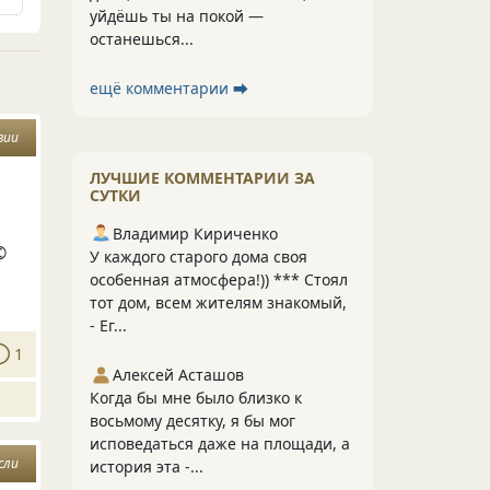
уйдёшь ты на покой —
останешься...
ещё комментарии ⮕
зии
ЛУЧШИЕ КОММЕНТАРИИ ЗА
СУТКИ
Владимир Кириченко
©
У каждого старого дома своя
особенная атмосфера!)) *** Стоял
тот дом, всем жителям знакомый,
- Ег...
1
Алексей Асташов
Когда бы мне было близко к
восьмому десятку, я бы мог
исповедаться даже на площади, а
сли
история эта -...