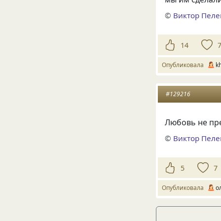
©
Виктор Пел
14
Опубликовала
kh
#129216
Любовь не пре
©
Виктор Пел
5
7
Опубликовала
о