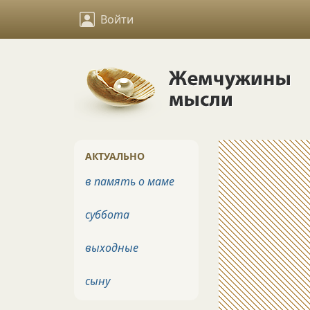
Войти
АКТУАЛЬНО
в память о маме
суббота
выходные
сыну