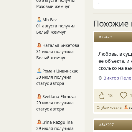
03 августа получил
Розовый жемчуг
Mh Fav
Похожие 
01 августа получил
Белый жемчуг
#72470
Наталья Бикетова
31 июля получила
Любовь, в сущ
Белый жемчуг
ее объекта, и
сколько на вы
Роман Цивинскас
30 июля получил
©
Виктор Пел
статус автора
18
Svetlana Efimova
29 июля получила
Опубликовала
s
статус автора
Irina Razgulina
#546937
29 июля получила