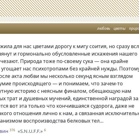
любовь
цветы
прир
ила для нас цветами дорогу к мигу соития, но сразу вс
 вянут и гормонально обусловленные искажения нашего
чезают. Природа тоже по-своему сука — она крайне
 угощает нас психотропами без крайней нужды. Поэтом
осле акта любви мы несколько секунд ясным взглядом
зумие происходящего — и понимаем, что зачем-то
мутную историю с неясным финалом, обещающую нам
ых трат и душевных мучений, единственной наградой за
тся вот эта только что кончившаяся судорога, даже не
кого отношения лично к нам, а связанная исключитель
ханизмом воспроизводства белковых тел…
евин
«S.N.U.F.F.»
376
6