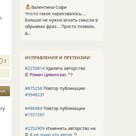
Валентина-Софи
Что.то такое нарисовалось....
,
Больше не нужно искать смысла в
обрывках фраз... Просто позволь
д...
ИСПРАВЛЕНИЯ И ПРЕТЕНЗИИ
2
#2250814
Удалить авторство
©
Роман Цивинскас
?
44
#875258
Повтор публикации
тие
#594823
?
гу
#496984
Повтор публикации
#155726
?
#2252909
Изменить авторство на
©
Я не знаю кто автор
?
0