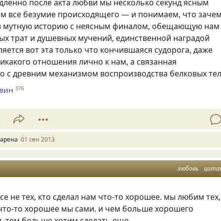
дленно после акта любви мы несколько секунд ясным
им все безумие происходящего — и понимаем, что зачем
 в мутную историю с неясным финалом, обещающую нам
ых трат и душевных мучений, единственной наградой
ляется вот эта только что кончившаяся судорога, даже
икакого отношения лично к нам, а связанная
о с древним механизмом воспроизводства белковых те
евин
376
2
арена
01 сен 2013
любовь
цита
е не тех, кто сделал нам что-то хорошее. мы любим тех,
что-то хорошее мы сами. и чем больше хорошего
, тем больше хотим сделать еще.