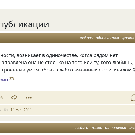
публикации
любовь
одиночество
фанта
ности, возникает в одиночестве, когда рядом нет
 направлена она не столько на того или ту, кого любишь,
строенный умом образ, слабо связанный с оригиналом.
евин
376
16
vettka
11 мая 2011
любовь
жизнь
отношения
мы