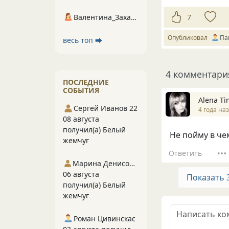
7
Валентина_Захарова
Опубликовал
Па
весь топ ⮕
4 комментари
ПОСЛЕДНИЕ
СОБЫТИЯ
Alena Ti
Сергей Иванов 22
4 года на
08 августа
получил(а) Белый
Не пойму в че
жемчуг
Ответить
Марина Денисова 5
06 августа
Показать 
получил(а) Белый
жемчуг
Роман Цивинскас