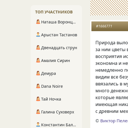
ТОП УЧАСТНИКОВ
Наташа Воронцова
#1666771
Арыстан Тастанов
Природа вылож
Двенадцать струн
за ним цветы
восприятия ис
Амалия Сирин
экономна и не
немедленно п
Демура
видим все бе
ввязались в 
Dana Noire
много денежн
которые являе
Тай Ночка
имеющая ника
с древним ме
Галина Суховерх
©
Виктор Пел
Константин Балухта