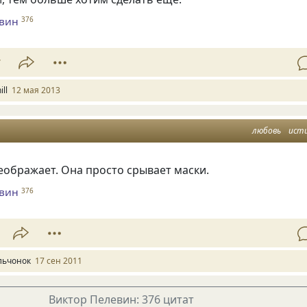
евин
376
7
ill
12 мая 2013
любовь
ист
ображает. Она просто срывает маски.
евин
376
льчонок
17 сен 2011
Виктор Пелевин: 376 цитат