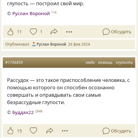
глупость — построил свой мир.
©
Руслан Вороной
116
11
1
Обсудить
Опубликовал
Руслан Вороной
26 фев 2024
#1756859
люди
помощь
глупость
Рассудок — это такое приспособление человека, с
помощью которого он способен осознанно
совершать и оправдывать свои самые
безрассудные глупости.
©
Буддах22
2848
15
Обсудить