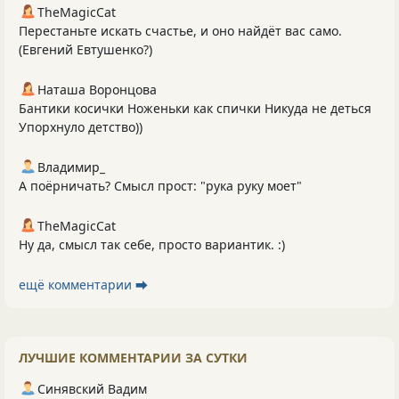
TheMagicCat
Перестаньте искать счастье, и оно найдёт вас само.
(Евгений Евтушенко?)
Наташа Воронцова
Бантики косички Ноженьки как спички Никуда не деться
Упорхнуло детство))
Владимир_
А поёрничать? Смысл прост: "рука руку моет"
TheMagicCat
Ну да, смысл так себе, просто вариантик. :)
ещё комментарии ⮕
ЛУЧШИЕ КОММЕНТАРИИ ЗА СУТКИ
Синявский Вадим