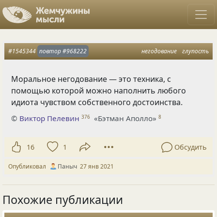
#1545344
повтор
#968222
негодование
глупость
Моральное негодование — это техника, с
помощью которой можно наполнить любого
идиота чувством собственного достоинства.
©
Виктор Пелевин
«Бэтман Аполло»
376
8
16
1
Обсудить
Опубликовал
Паныч
27 янв 2021
Похожие публикации