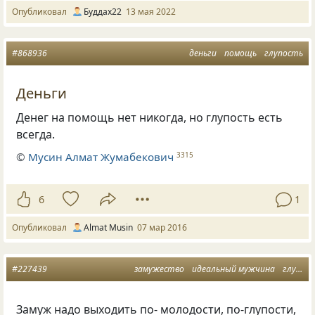
Опубликовал
Буддах22
13 мая 2022
#868936
деньги
помощь
глупость
Деньги
Денег на помощь нет никогда, но глупость есть
всегда.
©
Мусин Алмат Жумабекович
3315
6
1
Опубликовал
Almat Musin
07 мар 2016
#227439
замужество
идеальный мужчина
глупость
Замуж надо выходить по- молодости, по-глупости,