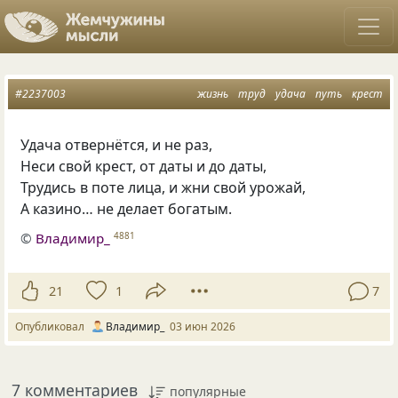
#2237003
жизнь
труд
удача
путь
крест
Удача отвернётся, и не раз,
Неси свой крест, от даты и до даты,
Трудись в поте лица, и жни свой урожай,
А казино… не делает богатым.
©
Владимир_
4881
21
1
7
Опубликовал
Владимир_
03 июн 2026
7 комментариев
популярные