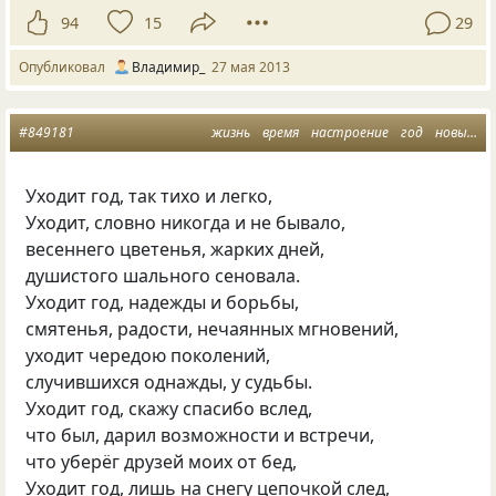
94
15
29
Опубликовал
Владимир_
27 мая 2013
#849181
жизнь
время
настроение
год
новый год
Уходит год, так тихо и легко,
Уходит, словно никогда и не бывало,
весеннего цветенья, жарких дней,
душистого шального сеновала.
Уходит год, надежды и борьбы,
смятенья, радости, нечаянных мгновений,
уходит чередою поколений,
случившихся однажды, у судьбы.
Уходит год, скажу спасибо вслед,
что был, дарил возможности и встречи,
что уберёг друзей моих от бед,
Уходит год, лишь на снегу цепочкой след,