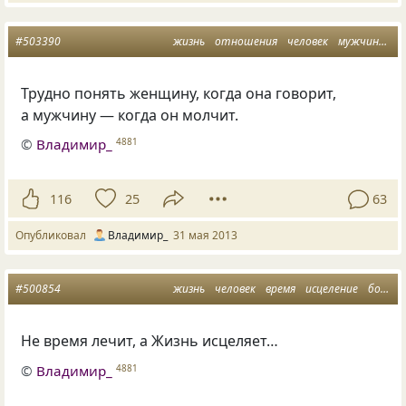
#503390
жизнь
отношения
человек
мужчина и женщина
Трудно понять женщину, когда она говорит,
а мужчину — когда он молчит.
©
Владимир_
4881
116
25
63
Опубликовал
Владимир_
31 мая 2013
#500854
жизнь
человек
время
исцеление
болезнь
Не время лечит, а Жизнь исцеляет…
©
Владимир_
4881