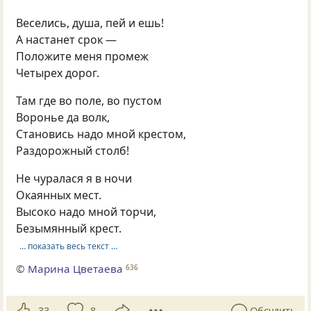
Веселись, душа, пей и ешь!
А настанет срок —
Положите меня промеж
Четырех дорог.
Там где во поле, во пустом
Воронье да волк,
Становись надо мной крестом,
Раздорожный столб!
Не чуралася я в ночи
Окаянных мест.
Высоко надо мной торчи,
Безымянный крест.
… показать весь текст …
©
Марина Цветаева
636
33
8
Обсудить