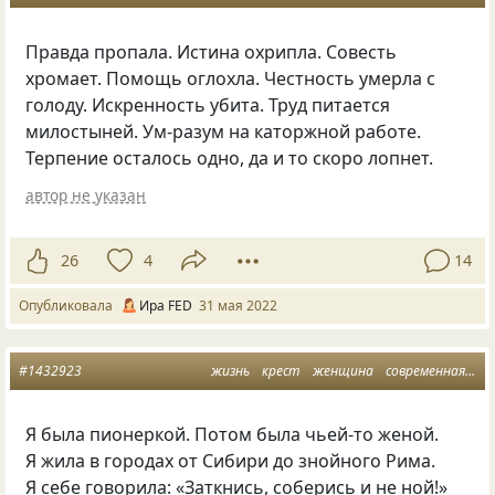
Правда пропала. Истина охрипла. Совесть
хромает. Помощь оглохла. Честность умерла с
голоду. Искренность убита. Труд питается
милостыней. Ум-разум на каторжной работе.
Терпение осталось одно, да и то скоро лопнет.
автор не указан
26
4
14
Опубликовала
Ира FED
31 мая 2022
#1432923
жизнь
крест
женщина
современная поэзия
Я была пионеркой. Потом была чьей-то женой.
Я жила в городах от Сибири до знойного Рима.
Я себе говорила: «Заткнись, соберись и не ной!»