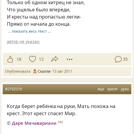
Только об одном хитрец не знал,
Что ущелье было впереди,
И кресты над пропастью легли-
Прямо от начала до конца.
… показать весь текст …
автор не указан
18
12
35
Опубликовала
Скалли
13 авг 2011
#2102310
мир
крест
руки
Когда берет ребёнка на руки, Мать похожа на
крест. Этот крест спасет Мир.
©
Даре Мачавариани
346