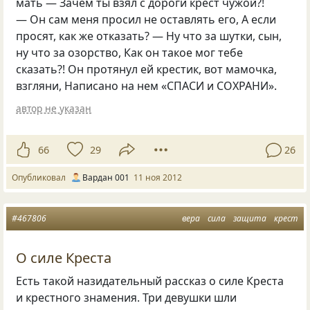
мать — Зачем ты взял с дороги крест чужой?!
— Он сам меня просил не оставлять его, А если
просят, как же отказать? — Ну что за шутки, сын,
ну что за озорство, Как он такое мог тебе
сказать?! Он протянул ей крестик, вот мамочка,
взгляни, Написано на нем
«
СПАСИ и СОХРАНИ».
автор не указан
66
29
26
Опубликовал
Вардан 001
11 ноя 2012
#467806
вера
сила
защита
крест
О силе Креста
Есть такой назидательный рассказ о силе Креста
и крестного знамения. Три девушки шли