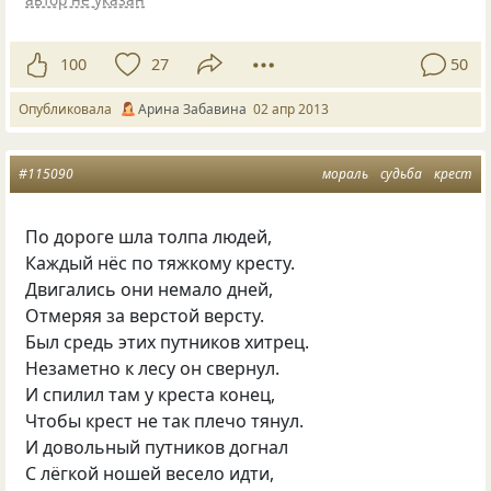
100
27
50
Опубликовала
Арина Забавина
02 апр 2013
#115090
мораль
судьба
крест
По дороге шла толпа людей,
Каждый нёс по тяжкому кресту.
Двигались они немало дней,
Отмеряя за верстой версту.
Был средь этих путников хитрец.
Незаметно к лесу он свернул.
И спилил там у креста конец,
Чтобы крест не так плечо тянул.
И довольный путников догнал
С лёгкой ношей весело идти,