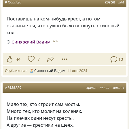
#1955726
крест
кол
Поставишь на ком-нибудь крест, а потом
оказывается, что нужно было воткнуть осиновый
кол…
©
Синявский Вадим
5639
44
7
10
Опубликовал
Синявский Вадим
11 янв 2024
#1586229
крест
плечи
мосты
Мало тех, кто строит сам мосты.
Много тех, кто молит на коленях.
На плечах одни несут кресты,
А другие — крестики на шеях.