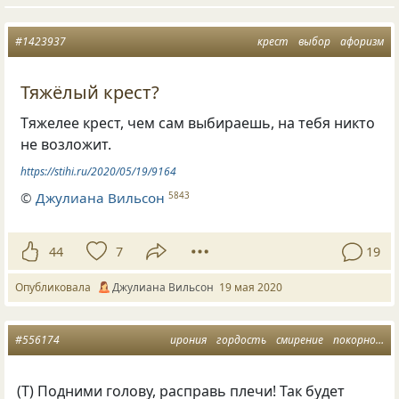
#1423937
крест
выбор
афоризм
Тяжёлый крест?
Тяжелее крест, чем сам выбираешь, на тебя никто
не возложит.
https://stihi.ru/2020/05/19/9164
©
Джулиана Вильсон
5843
44
7
19
Опубликовала
Джулиана Вильсон
19 мая 2020
#556174
ирония
гордость
смирение
покорность
(
Т) Подними голову, расправь плечи! Так будет