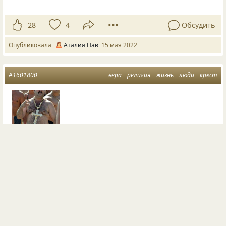
28
4
Обсудить
Опубликовала
Аталия Нав
15 мая 2022
#1601800
вера
религия
жизнь
люди
крест
Чем больше и дороже крест, тем меньше и беднее
вера.
Территория веры ...
©
Пётр Цезаревич Квятковский
8503
43
4
3