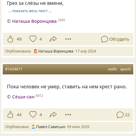
Грех за слёзы не вмени,
… показать весь текст …
©
Наташа Воронцова
2505
49
4
Обсудить
Опубликовала
Наташа Воронцова
17 апр 2024
#1434671
люди
крест
Пока человек не умер, ставить на нем крест рано.
©
Сёши-сан
6012
44
4
22
Опубликовал
Павел Сависько
09 июн 2020