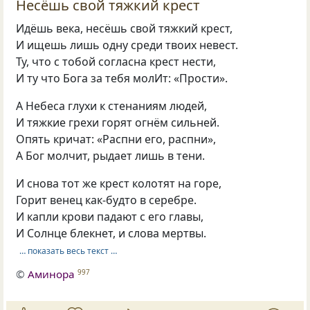
Несёшь свой тяжкий крест
Идёшь века, несёшь свой тяжкий крест,
И ищешь лишь одну среди твоих невест.
Ту, что с тобой согласна крест нести,
И ту что Бога за тебя молИт: «Прости».
А Небеса глухи к стенаниям людей,
И тяжкие грехи горят огнём сильней.
Опять кричат: «Распни его, распни»,
А Бог молчит, рыдает лишь в тени.
И снова тот же крест колотят на горе,
Горит венец как-будто в серебре.
И капли крови падают с его главы,
И Солнце блекнет, и слова мертвы.
… показать весь текст …
©
Аминора
997