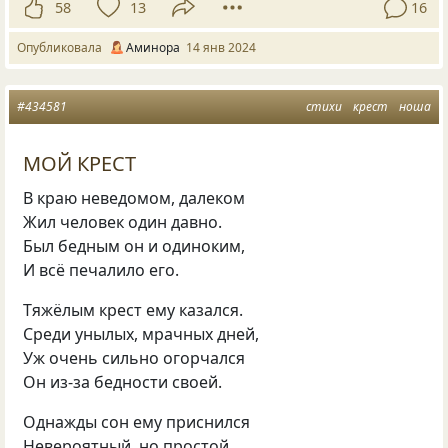
58
13
16
Опубликовала
Аминора
14 янв 2024
#434581
стихи
крест
ноша
МОЙ КРЕСТ
В краю неведомом, далеком
Жил человек один давно.
Был бедным он и одиноким,
И всё печалило его.
Тяжёлым крест ему казался.
Среди унылых, мрачных дней,
Уж очень сильно огорчался
Он из-за бедности своей.
Однажды сон ему приснился
Невероятный, но простой,