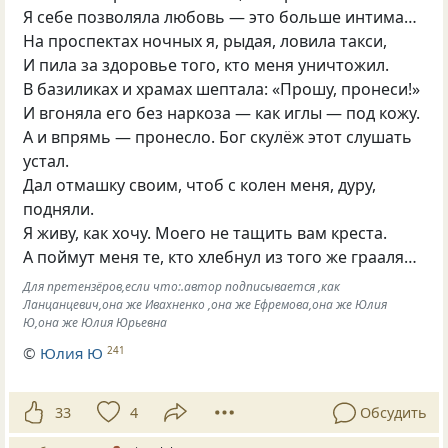
Я себе позволяла любовь — это больше интима…
На проспектах ночных я, рыдая, ловила такси,
И пила за здоровье того, кто меня уничтожил.
В базиликах и храмах шептала: «Прошу, пронеси!»
И вгоняла его без наркоза — как иглы — под кожу.
А и впрямь — пронесло. Бог скулёж этот слушать
устал.
Дал отмашку своим, чтоб с колен меня, дуру,
подняли.
Я живу, как хочу. Моего не тащить вам креста.
А поймут меня те, кто хлебнул из того же грааля…
Для претензёров,если что:.автор подписывается ,как
Ланцанцевич,она же Ивахненко ,она же Ефремова,она же Юлия
Ю,она же Юлия Юрьевна
©
Юлия Ю
241
33
4
Обсудить