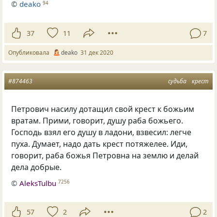
©
deako
94
37
11
7
Опубликовала
deako
31 дек 2020
#874463
судьба
крест
Петрович насилу дотащил свой крест к божьим
вратам. Прими, говорит, душу раба божьего.
Господь взял его душу в ладони, взвесил: легче
пуха. Думает, надо дать крест потяжелее. Иди,
говорит, раба божья Петровна на землю и делай
дела добрые.
©
AleksTulbu
7256
57
2
2