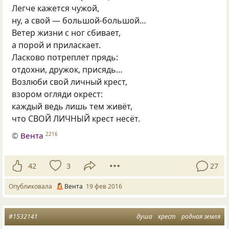
Легче кажется чужой,
ну, а свой — большой-большой…
Ветер жизни с ног сбивает,
а порой и приласкает.
Ласково потреплет прядь:
отдохни, дружок, присядь…
Возлюби свой личный крест,
взором огляди окрест:
каждый ведь лишь тем живёт,
что СВОЙ ЛИЧНЫЙ крест несёт.
©
Вента
2216
42
3
27
Опубликовала
Вента
19 фев 2016
#1532141
душа
крест
родная земля