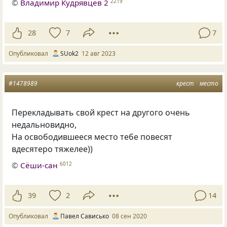
©
Владимир Кудрявцев 2
2219
28
7
7
Опубликовал
SUok2
12 авг 2023
#1478989
крест
место
Перекладывать свой крест на другого очень
недальновидно,
На освободившееся место тебе повесят
вдесятеро тяжелее))
©
Сёши-сан
6012
39
2
14
Опубликовал
Павел Сависько
08 сен 2020