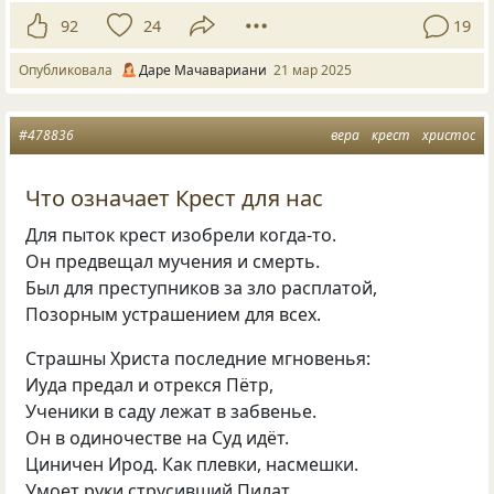
92
24
19
Опубликовала
Даре Мачавариани
21 мар 2025
#478836
вера
крест
христос
Что означает Крест для нас
Для пыток крест изобрели когда-то.
Он предвещал мучения и смерть.
Был для преступников за зло расплатой,
Позорным устрашением для всех.
Страшны Христа последние мгновенья:
Иуда предал и отрекся Пётр,
Ученики в саду лежат в забвенье.
Он в одиночестве на Суд идёт.
Циничен Ирод. Как плевки, насмешки.
Умоет руки струсивший Пилат.