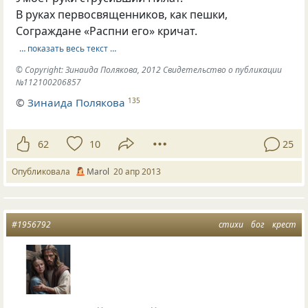
В руках первосвященников, как пешки,
Сограждане «Распни его» кричат.
… показать весь текст …
© Copyright: Зинаида Полякова, 2012 Свидетельство о публикации
№112100206857
©
Зинаида Полякова
135
62
10
25
Опубликовала
Marol
20 апр 2013
#1956792
стихи
бог
крест