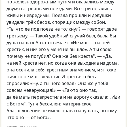
по железнодорожным путям и оказались между
двумя встречными поездами. Все три остались
живы и невредимы. Поезда прошли и девушки
увидели трёх бесов, спорящих между собой.
«Ты что её под поезд не толкнул? — говорят двое
третьему. — Такой удобный случай был, была бы
душа наша.» А тот отвечает: «Не мог — на ней
крестик, и ничего у меня не вышло». А ты свою
почему не погубил? Она же без креста". — «Да,
на ней креста нет, но когда она выходила из дома,
она осенила себя крестным знамением, и я тоже
ничего не мог сделать». И третьего беса
спросили: «Ну, а ты чего зевал? Она же у тебя
совсем неверующая!» — «Так-то оно так,
да её мать перекрестила и на дорогу сказала: „Иди
с Богом“. Тут я бессилен: материнское
благословение не имею права нарушать, потому
что оно — от Бога».
автор не указан