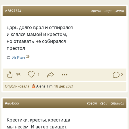
#1693134
крест
царь
мама
царь долго врал и отпирался
и клялся мамой и крестом,
но отдавать не собирался
престол
©
ИгРон
29
35
1
2
Опубликовала
Alena Tim
18 дек 2021
#864999
крест
свой
стишок
Крестики, кресты, крестища
мы несём. И ветер свищет.