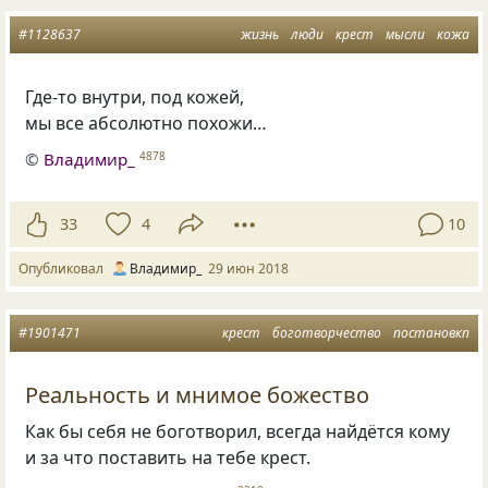
#1128637
жизнь
люди
крест
мысли
кожа
Где-то внутри
,
под кожей,
мы все абсолютно похожи…
©
Владимир_
4878
33
4
10
Опубликовал
Владимир_
29 июн 2018
#1901471
крест
боготворчество
постановкп
Реальность и мнимое божество
Как бы себя не боготворил, всегда найдётся кому
и за что поставить на тебе крест.