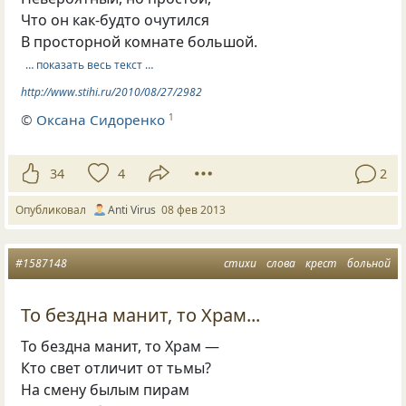
Что он как-будто очутился
В просторной комнате большой.
… показать весь текст …
http://www.stihi.ru/2010/08/27/2982
©
Оксана Сидоренко
1
34
4
2
Опубликовал
Anti Virus
08 фев 2013
#1587148
стихи
слова
крест
больной
То бездна манит, то Храм...
То бездна манит, то Храм —
Кто свет отличит от тьмы?
На смену былым пирам