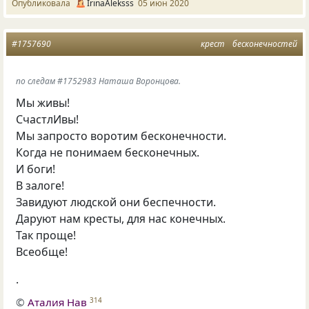
Опубликовала
IrinaAleksss
05 июн 2020
#1757690
крест
бесконечностей
по следам #1752983 Наташа Воронцова.
Мы живы!
СчастлИвы!
Мы запросто воротим бесконечности.
Когда не понимаем бесконечных.
И боги!
В залоге!
Завидуют людской они беспечности.
Даруют нам кресты, для нас конечных.
Так проще!
Всеобще!
.
©
Аталия Нав
314