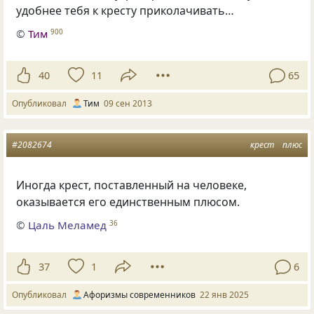
удобнее тебя к кресту приколачивать…
©
Тим
900
40
11
65
Опубликовал
Тим
09 сен 2013
#2082674
крест
плюс
Иногда крест, поставленный на человеке,
оказывается его единственным плюсом.
©
Цаль Меламед
36
37
1
6
Опубликовал
Афоризмы современников
22 янв 2025