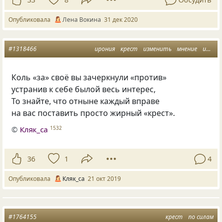
Опубликовала
Лена Вокина
31 дек 2020
#1318466
ирония
крест
изменить
мнение
интерес
Коль
«
за» своё вы зачеркнули
«
против»
устранив к себе былой весь интерес,
То знайте
,
что отныне каждый вправе
на вас поставить просто жирный
«
крест».
©
Кляк_са
1532
36
1
4
Опубликовала
Кляк_са
21 окт 2019
#1764155
крест
по силам