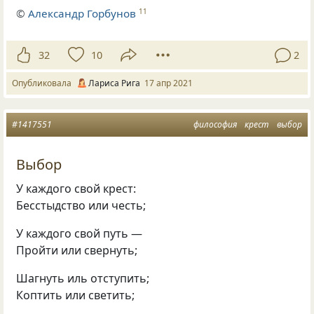
©
Александр Горбунов
11
32
10
2
Опубликовала
Лариса Рига
17 апр 2021
#1417551
философия
крест
выбор
Выбор
У каждого свой крест:
Бесстыдство или честь;
У каждого свой путь —
Пройти или свернуть;
Шагнуть иль отступить;
Коптить или светить;