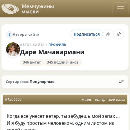
Подписаться
Авторы сайта
❮
АВТОР САЙТА •
ПРОФИЛЬ
Даре Мачавариани
346 цитат
345 подписчиков
Популярные
Сортировка:
#1506600
жизнь
ветер
мой запах
Когда все унесет ветер, ты забудешь мой запах …
И я буду простым человеком, одним листом из
твоей жизни …