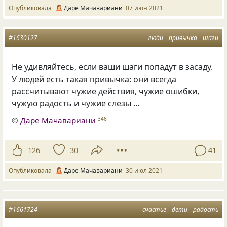
Опубликовала
Даре Мачавариани
07 июн 2021
#1630127
люди
привычка
шаги
Не удивляйтесь, если ваши шаги попадут в засаду.
У людей есть такая привычка: они всегда
рассчитывают чужие действия, чужие ошибки,
чужую радость и чужие слезы …
©
Даре Мачавариани
346
126
30
41
Опубликовала
Даре Мачавариани
30 июл 2021
#1661724
счастье
дети
радость