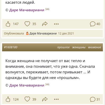
касается людей.
©
Даре Мачавариани
346
147
35
40
Опубликовала
Даре Мачавариани
12 дек 2021
#1608180
прошлое
женщины
внимание
Когда женщина не получает от вас тепло и
внимание, она понимает, что уже одна. Сначала
волнуется, переживает, потом привыкает … И
однажды вы будете для нее «прошлым».
©
Даре Мачавариани
346
124
39
31