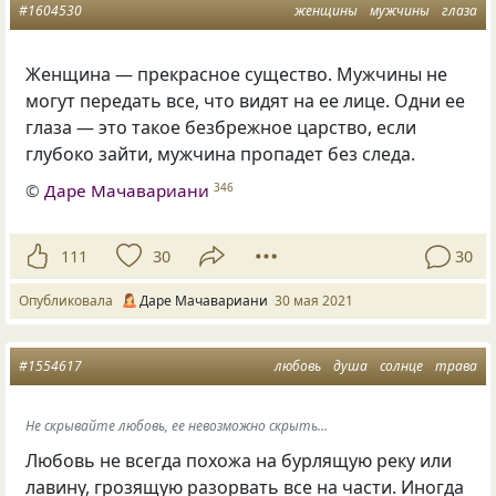
#1604530
женщины
мужчины
глаза
Женщина — прекрасное существо. Мужчины не
могут передать все, что видят на ее лице. Одни ее
глаза — это такое безбрежное царство, если
глубоко зайти, мужчина пропадет без следа.
©
Даре Мачавариани
346
111
30
30
Опубликовала
Даре Мачавариани
30 мая 2021
#1554617
любовь
душа
солнце
трава
Не скрывайте любовь, ее невозможно скрыть...
Любовь не всегда похожа на бурлящую реку или
лавину, грозящую разорвать все на части. Иногда