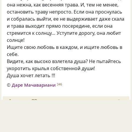
она нежна, как весенняя трава. И, тем не менее,
остановить траву непросто. Если она проснулась
и собралась выйти, ее не выдерживает даже скала
и трава выходит прямо посередине, если она
стремится к солнцу… Уступите дорогу, она любит
солнце!
Ищите свою любовь в каждом, и ищите любовь в
себе.
Видите, как высоко взлетела душа? Не пытайтесь
укоротить крылья собственной души!
Душа хочет летать !!!
©
Даре Мачавариани
346
109
36
8
Опубликовала
Даре Мачавариани
13 фев 2021
#1609529
море
усталость
волна