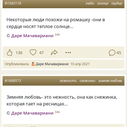
#1583118
люди
солнце
сердце
Некоторые люди похожи на ромашку -они в
сердце носят теплое солнце…
©
Даре Мачавариани
346
136
47
45
Опубликовала
Даре Мачавариани
10 апр 2021
#1688573
нежность
снежинки
зимняя любовь
Зимняя любовь- это нежность, она как снежинка,
которая тает на ресницах…
©
Даре Мачавариани
346