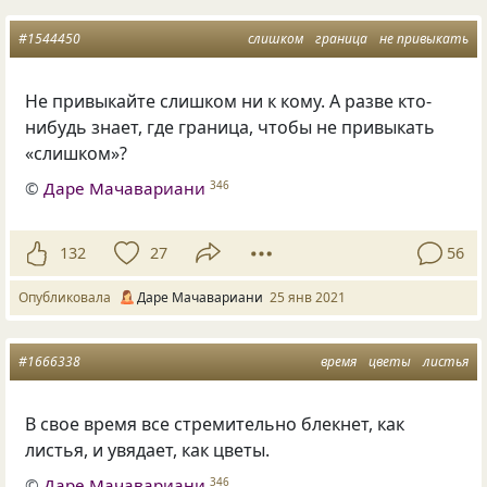
#1544450
слишком
граница
не привыкать
Не привыкайте слишком ни к кому. А разве кто-
нибудь знает, где граница, чтобы не привыкать
«слишком»?
©
Даре Мачавариани
346
132
27
56
Опубликовала
Даре Мачавариани
25 янв 2021
#1666338
время
цветы
листья
В свое время все стремительно блекнет, как
листья, и увядает, как цветы.
©
Даре Мачавариани
346