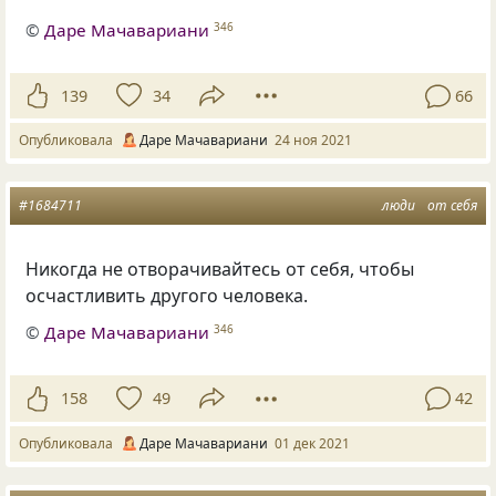
©
Даре Мачавариани
346
139
34
66
Опубликовала
Даре Мачавариани
24 ноя 2021
#1684711
люди
от себя
Никогда не отворачивайтесь от себя, чтобы
осчастливить другого человека.
©
Даре Мачавариани
346
158
49
42
Опубликовала
Даре Мачавариани
01 дек 2021