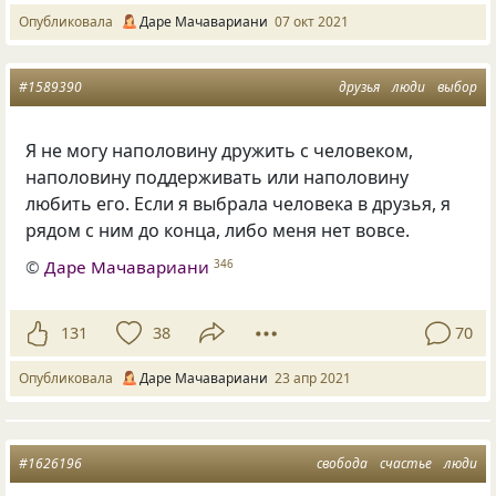
Опубликовала
Даре Мачавариани
07 окт 2021
#1589390
друзья
люди
выбор
Я не могу наполовину дружить с человеком,
наполовину поддерживать или наполовину
любить его. Если я выбрала человека в друзья, я
рядом с ним до конца, либо меня нет вовсе.
©
Даре Мачавариани
346
131
38
70
Опубликовала
Даре Мачавариани
23 апр 2021
#1626196
свобода
счастье
люди