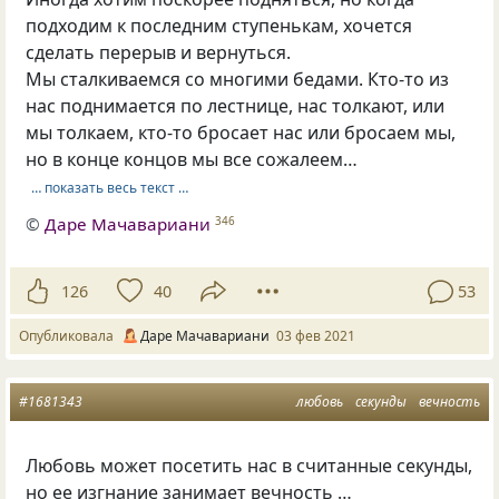
подходим к последним ступенькам, хочется
сделать перерыв и вернуться.
Мы сталкиваемся со многими бедами. Кто-то из
нас поднимается по лестнице, нас толкают, или
мы толкаем, кто-то бросает нас или бросаем мы,
но в конце концов мы все сожалеем…
… показать весь текст …
©
Даре Мачавариани
346
126
40
53
Опубликовала
Даре Мачавариани
03 фев 2021
#1681343
любовь
секунды
вечность
Любовь может посетить нас в считанные секунды,
но ее изгнание занимает вечность …