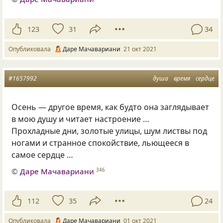
123
31
34
Опубликовала
Даре Мачавариани
21 окт 2021
#1657992
душа
время
сердце
Осень — другое время, как будто она заглядывает
в мою душу и читает настроение …
Прохладные дни, золотые улицы, шум листвы под
ногами и странное спокойствие, льющееся в
самое сердце …
©
Даре Мачавариани
346
112
35
24
Опубликовала
Даре Мачавариани
01 окт 2021