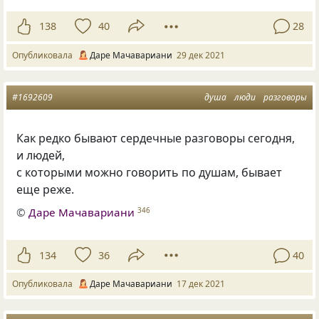
138
40
28
Опубликовала
Даре Мачавариани
29 дек 2021
#1692609
душа
люди
разговоры
Как редко бывают сердечные разговоры сегодня,
и людей,
с которыми можно говорить по душам, бывает
еще реже.
©
Даре Мачавариани
346
134
36
40
Опубликовала
Даре Мачавариани
17 дек 2021