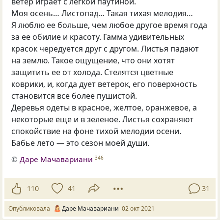
ветер играет с легкой паутиной.
Моя осень… Листопад… Такая тихая мелодия…
Я люблю ее больше, чем любое другое время года
за ее обилие и красоту. Гамма удивительных
красок чередуется друг с другом. Листья падают
на землю. Такое ощущение, что они хотят
защитить ее от холода. Стелятся цветные
коврики, и, когда дует ветерок, его поверхность
становится все более пушистой.
Деревья одеты в красное, желтое, оранжевое, а
некоторые еще и в зеленое. Листья сохраняют
спокойствие на фоне тихой мелодии осени.
Бабье лето — это сезон моей души.
©
Даре Мачавариани
346
110
41
31
Опубликовала
Даре Мачавариани
02 окт 2021