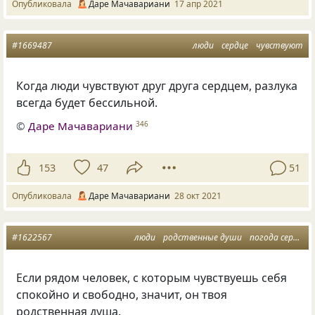
Опубликовала
Даре Мачавариани
17 апр 2021
#1669487
люди
сердце
чувствуют
Когда люди чувствуют друг друга сердцем, разлука
всегда будет бессильной.
©
Даре Мачавариани
346
153
47
51
Опубликовала
Даре Мачавариани
28 окт 2021
#1622567
люди
родственные души
погода сердца
Если рядом человек, с которым чувствуешь себя
спокойно и свободно, значит, он твоя
родственная душа.