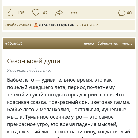
136
42
40
Опубликовала
Даре Мачавариани
25 янв 2022
#1658436
время
бабье лето
мысли
Сезон моей души
У нас опять бабье лето...
Бабье лето — удивительное время, это как
поцелуй ушедшего лета, период по-летнему
тёплой и сухой погоды в преддверии осени. Это
красивая сказка, прекрасный сон, цветовая гамма.
Бабье лето и меланхолия, ностальгия, душевные
мысли. Туманное осеннее утро — это самое
прекрасное утро, это время падения мыслей,
когда желтый лист похож на тишину, когда теплый