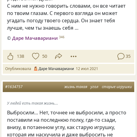
С ним не нужно говорить словами, он все читает
по твоим глазам. С первого взгляда он может
угадать погоду твоего сердца. Он знает тебя
лучше, чем ты знаешь себя …
©
Даре Мачавариани
346
138
50
35
Опубликовала
Даре Мачавариани
12 июл 2021
#1634757
жизнь такая
угол
старые игрушки
У людей есть такая жизнь....
Выбросили… Нет, точнее не выбросили, а просто
поставили на последнюю полку, где-то сзади,
внизу, в потаенном углу, как старую игрушку,
которая им наскучила и даже выбросить не