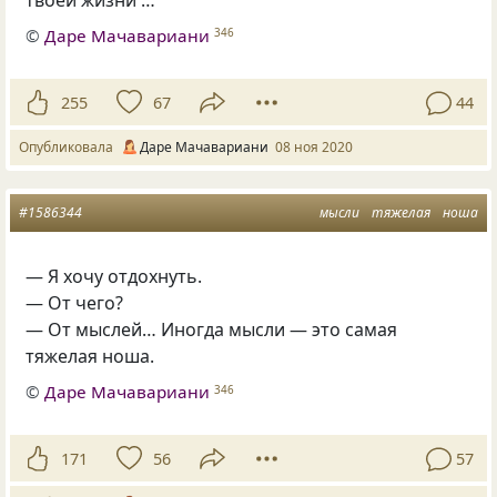
©
Даре Мачавариани
346
255
67
44
Опубликовала
Даре Мачавариани
08 ноя 2020
#1586344
мысли
тяжелая
ноша
— Я хочу отдохнуть.
— От чего?
— От мыслей… Иногда мысли — это самая
тяжелая ноша.
©
Даре Мачавариани
346
171
56
57