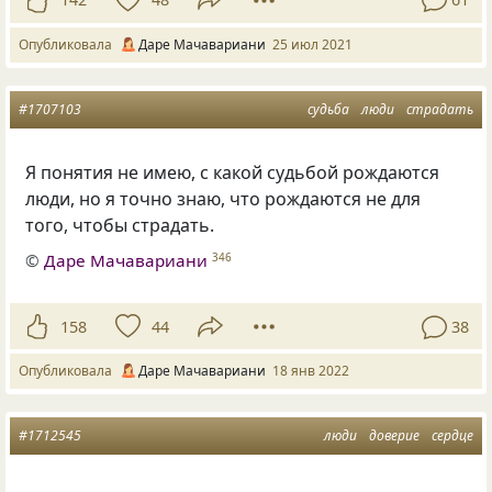
Опубликовала
Даре Мачавариани
25 июл 2021
#1707103
судьба
люди
страдать
Я понятия не имею, с какой судьбой рождаются
люди, но я точно знаю, что рождаются не для
того, чтобы страдать.
©
Даре Мачавариани
346
158
44
38
Опубликовала
Даре Мачавариани
18 янв 2022
#1712545
люди
доверие
сердце