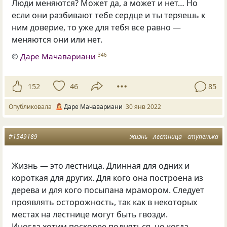
Люди меняются? Может да, а может и нет… Но
если они разбивают тебе сердце и ты теряешь к
ним доверие, то уже для тебя все равно —
меняются они или нет.
©
Даре Мачавариани
346
152
46
85
Опубликовала
Даре Мачавариани
30 янв 2022
#1549189
жизнь
лестница
ступенька
Жизнь — это лестница. Длинная для одних и
короткая для других. Для кого она построена из
дерева и для кого посыпана мрамором. Следует
проявлять осторожность, так как в некоторых
местах на лестнице могут быть гвозди.
Иногда хотим поскорее подняться, но когда