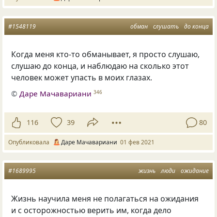
#1548119
обман
слушать
до конца
Когда меня кто-то обманывает, я просто слушаю,
слушаю до конца, и наблюдаю на сколько этот
человек может упасть в моих глазах.
©
Даре Мачавариани
346
116
39
80
Опубликовала
Даре Мачавариани
01 фев 2021
#1689995
жизнь
люди
ожидание
Жизнь научила меня не полагаться на ожидания
и с осторожностью верить им, когда дело