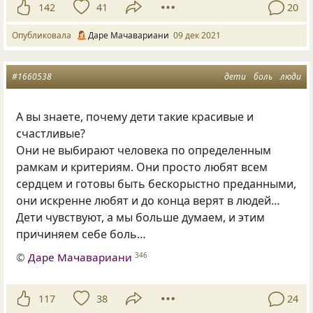
142
41
20
Опубликовала
Даре Мачавариани
09 дек 2021
#1660538
дети
боль
люди
А вы знаете, почему дети такие красивые и
счастливые?
Они не выбирают человека по определенным
рамкам и критериям. Они просто любят всем
сердцем и готовы быть бескорыстно преданными,
они искренне любят и до конца верят в людей…
Дети чувствуют, а мы больше думаем, и этим
причиняем себе боль…
©
Даре Мачавариани
346
117
38
24