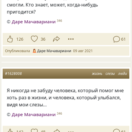
смогли. Кто знает, может, когда-нибудь
пригодится?
©
Даре Мачавариани
346
126
36
61
Опубликовала
Даре Мачавариани
09 авг 2021
#1628008
жизнь
слезы
люди
Я никогда не забуду человека, который помог мне
хоть раз в жизни, и человека, который улыбался,
видя мои слезы…
©
Даре Мачавариани
346
142
48
61