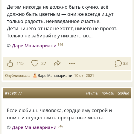
Детям никогда не должно быть скучно, всё
должно быть цветным — они же всегда ищут
только радость, неизведанное счастье.
Дети ничего от нас не хотят, ничего не просят.
Только не забирайте у них детство…
©
Даре Мачавариани
346
115
27
33
Опубликовала
Даре Мачавариани
10 окт 2021
#1698177
мечты
помоги
сердце
Если любишь человека, сердце ему согрей и
помоги осуществить прекрасные мечты.
©
Даре Мачавариани
346