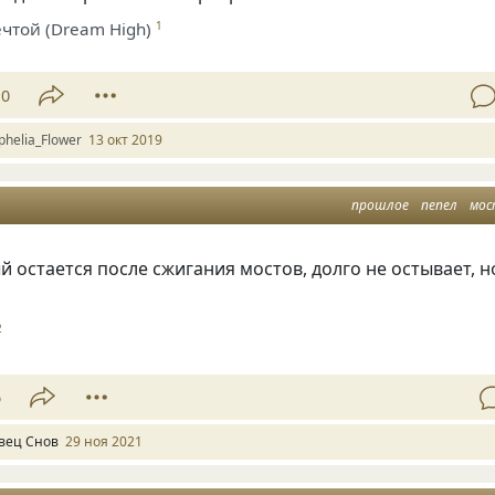
той (Dream High)
1
10
phelia_Flower
13 окт 2019
прошлое
пепел
мо
й остается после сжигания мостов, долго не остывает, н
2
6
вец Снов
29 ноя 2021