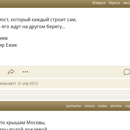
доверие
берега
мо
мост, который каждый строит сам,
о его ждут на другом берегу…
иев
ир Ежик
1
7
иола ватт
21 апр 2013
цитаты
стихи
осень
мосты
го
 по крышам Москвы,
ары водой дождевой.