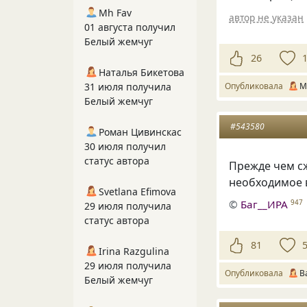
Mh Fav
автор не указан
01 августа получил
Белый жемчуг
26
Наталья Бикетова
Опубликовала
М
31 июля получила
Белый жемчуг
#543580
Роман Цивинскас
30 июля получил
статус автора
Прежде чем сж
необходимое в
Svetlana Efimova
©
Баг__ИРА
947
29 июля получила
статус автора
81
Irina Razgulina
29 июля получила
Опубликовала
B
Белый жемчуг