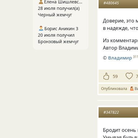
Елена Шишлевская
#480645
28 июля получил(а)
Черный жемчуг
Доверие, это 
в надежде, чт
Борис Аникин 3
20 июля получил
Из комментар
Бронзовый жемчуг
Автор Владим
©
Владимир
31
59
Опубликовала
В
#347822
Бродит осень
Умывая бульв