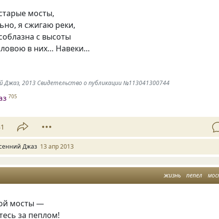
старые мосты,
ьно, я сжигаю реки,
соблазна с высоты
головою в них… Навеки…
ний Джаз, 2013 Свидетельство о публикации №113041300744
аз
705
31
сенний Джаз
13 апр 2013
жизнь
пепел
мо
бой мосты —
тесь за пеплом!