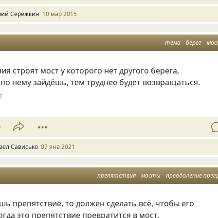
ий Сережкин
10 мар 2015
тема
берег
мо
я строят мост у которого нет другого берега,
по нему зайдёшь, тем труднее будет возвращаться.
2
9
вел Сависько
07 янв 2021
препятствия
мосты
преодоление прег
ешь препятствие
,
то должен сделать всё
,
чтобы его
огда это препятствие превратится в мост.