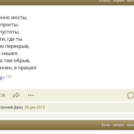
стихи
обрыв
мо
енно мосты,
 просты.
 пустоты,
и, где ты.
ю перекрыв,
е нашел.
 а там обрыв,
ончен, я пришел
фт
110
78
сенний Джаз
30 дек 2013
боль
стихи
мо