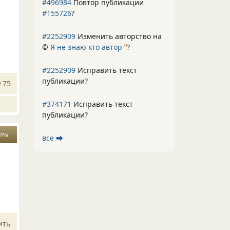
#496984
Повтор публикации
#155726
?
#2252909
Изменить авторство на
©
Я не знаю кто автор
?
0
#2252909
Исправить текст
публикации?
75
#374171
Исправить текст
публикации?
сты
все ⮕
ить