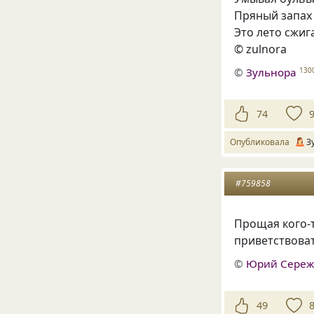
Пряный запах
Это лето сжиг
© zulnora
©
Зульнора
130
74
Опубликовала
З
#759858
Прощая кого-
приветствоват
©
Юрий Сереж
49