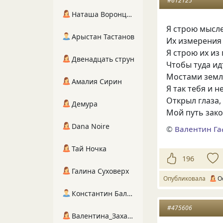
#612125
Наташа Воронцова
Я строю мысл
Арыстан Тастанов
Их измерения
Я строю их из
Двенадцать струн
Чтобы туда идт
Мостами земл
Амалия Сирин
Я так тебя и н
Открыл глаза,
Демура
Мой путь зак
Dana Noire
©
Валентин Га
Тай Ночка
196
Галина Суховерх
Опубликовала
О
Константин Балухта
#475606
Валентина_Захарова