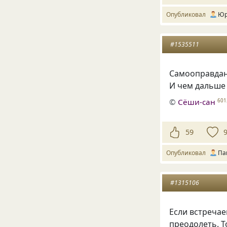
Опубликовал
Юр
#1535511
Самооправдани
И чем дальше 
©
Сёши-сан
601
59
Опубликовал
Па
#1315106
Если встреча
преодолеть. Т