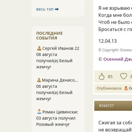
Я не взрываю 
весь топ ⮕
Когда мне бол
Чтоб не было 
Бросаться с 
ПОСЛЕДНИЕ
СОБЫТИЯ
12.04.13
Сергей Иванов 22
© Copyright: Осен
08 августа
©
Осенний Дж
получил(а) Белый
жемчуг
85
Марина Денисова 5
06 августа
Опубликовала
О
получил(а) Белый
жемчуг
#344727
Роман Цивинскас
03 августа получил
Сжигая за со
Розовый жемчуг
не возвращай