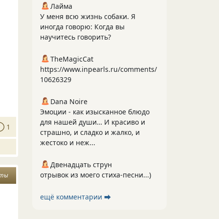
Лайма
У меня всю жизнь собаки. Я
иногда говорю: Когда вы
научитесь говорить?
TheMagicCat
https://www.inpearls.ru/comments/
10626329
Dana Noire
Эмоции - как изысканное блюдо
для нашей души… И красиво и
1
страшно, и сладко и жалко, и
жестоко и неж...
Двенадцать струн
отрывок из моего стиха-песни...)
сты
ещё комментарии ⮕