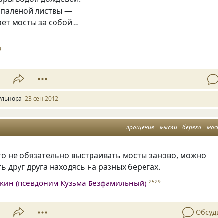
 паленой листвы —
ает мосты за собой…
0
9
ульнора
23 сен 2012
прощение
мысли
берега
мо
то не обязательно выстраивать мосты заново, можно
ь друг друга находясь на разных берегах.
кин (псевдоним Кузьма Безфамильный)
2529
8
Обсуд