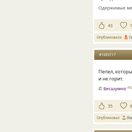
Одержимые меч
43
Опубликовала
O
#1683717
Пепел, которы
и не горит.
©
Бесшумно
44
35
Опубликовал
Ло