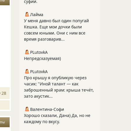
сты
суфии.
Лайма
У меня давно был один попугай
Кешка. Еще мои дочки были
совсем юными. Они с ним все
время разговарив...
PLutоvkА
Непредсказуемая)
PLutоvkА
Про крышу я опубликую через
часик: "Иной талант — как
заброшенный храм: крыша течёт,
28
зато акустик...
Валентина-Софи
Хорошо сказали, Дана) Да, но не
каждому по вкусу.
сты