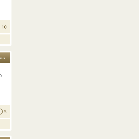
10
сты
о
5