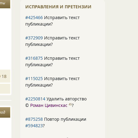
сты
ИСПРАВЛЕНИЯ И ПРЕТЕНЗИИ
#425466
Исправить текст
публикации?
#372909
Исправить текст
публикации?
#316875
Исправить текст
публикации?
18
#115025
Исправить текст
публикации?
#2250814
Удалить авторство
©
Роман Цивинскас
?
45
род
#875258
Повтор публикации
#594823
?