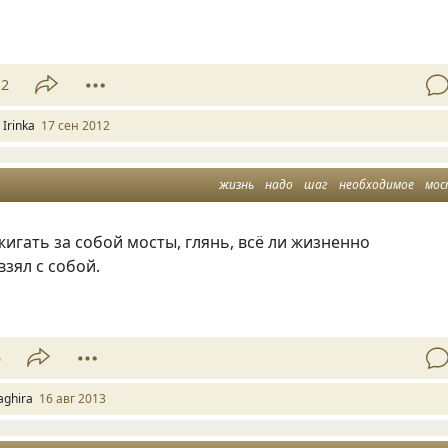
12
 Irinka
17 сен 2012
жизнь
надо
шаг
необходимое
мо
игать за собой мосты, глянь, всё ли жизненно
зял с собой.
5
aghira
16 авг 2013