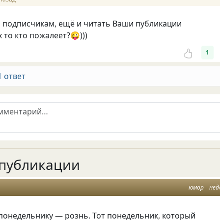
 подписчикам, ещё и читать Ваши публикации
 то кто пожалеет?😜)))
1
1 ответ
публикации
юмор
нед
понедельнику — рознь. Тот понедельник, который