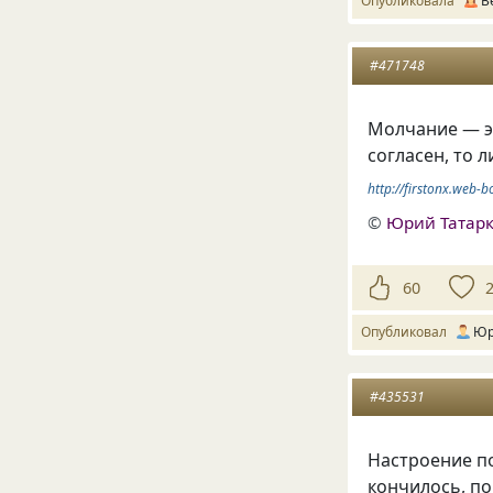
Опубликовала
В
#471748
Молчание — эт
согласен, то 
http://firstonx.web-b
©
Юрий Татар
60
Опубликовал
Юр
#435531
Настроение по
кончилось, п