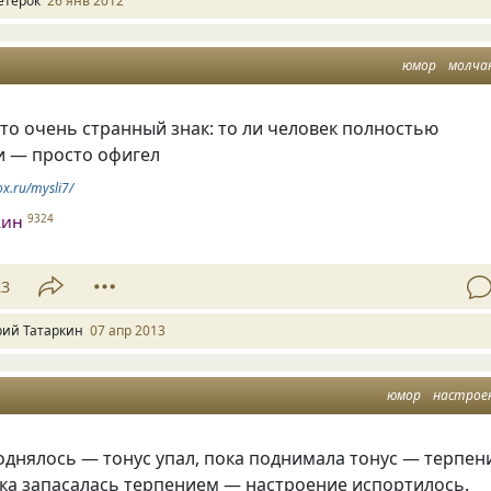
етерок
26 янв 2012
юмор
молча
о очень странный знак: то ли человек полностью
ли — просто офигел
ox.ru/mysli7/
кин
9324
23
ий Татаркин
07 апр 2013
юмор
настрое
днялось — тонус упал, пока поднимала тонус — терпен
ока запасалась терпением — настроение испортилось.