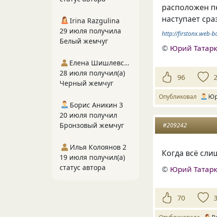
расположен пе
наступает сра
Irina Razgulina
29 июля получила
http://firstonx.web-b
Белый жемчуг
©
Юрий Татар
Елена Шишлевская
28 июля получил(а)
96
Черный жемчуг
Опубликовал
Юр
Борис Аникин 3
20 июля получил
Бронзовый жемчуг
#209242
Илья Колоянов 2
Когда всё сли
19 июля получил(а)
статус автора
©
Юрий Татар
70