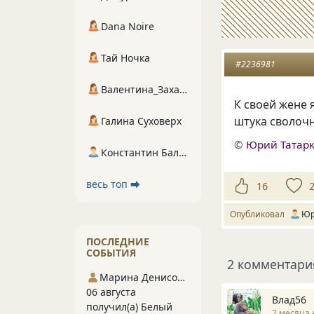
Dana Noire
Тай Ночка
#2236981
Валентина_Захарова
К своей жене 
штука сволочн
Галина Суховерх
©
Юрий Татар
Константин Балухта
весь топ ⮕
16
Опубликовал
Юр
ПОСЛЕДНИЕ
СОБЫТИЯ
2 комментари
Марина Денисова 5
06 августа
Влад56
получил(а) Белый
2 месяца 