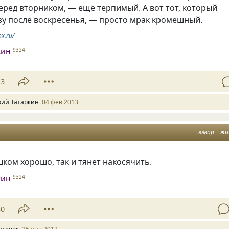
ред вторником, — ещё терпимый. А вот тот, который
зу после воскресенья, — просто мрак кромешный.
ox.ru/
кин
9324
23
ий Татаркин
04 фев 2013
юмор
жи
шком хорошо, так и тянет накосячить.
кин
9324
30