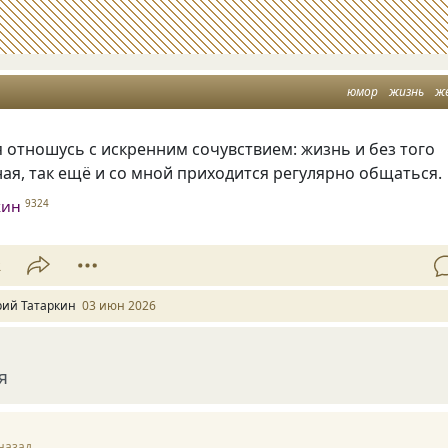
юмор
жизнь
ж
я отношусь с искренним сочувствием: жизнь и без того
ая, так ещё и со мной приходится регулярно общаться.
кин
9324
2
ий Татаркин
03 июн 2026
я
назад