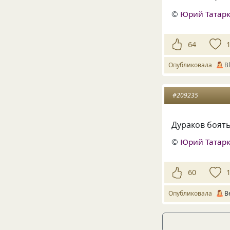
©
Юрий Татар
64
Опубликовала
В
#209235
Дураков боять
©
Юрий Татар
60
Опубликовала
В