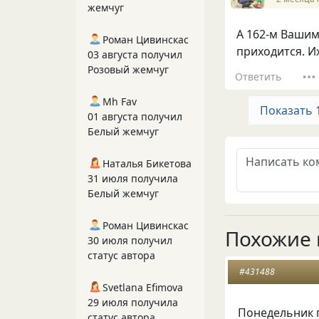
жемчуг
А 162-м Вашим
Роман Цивинскас
приходится. Их
03 августа получил
Розовый жемчуг
Ответить
Mh Fav
Показать 
01 августа получил
Белый жемчуг
Наталья Бикетова
31 июля получила
Белый жемчуг
Роман Цивинскас
Похожие 
30 июля получил
статус автора
#431488
Svetlana Efimova
29 июля получила
Понедельник 
статус автора