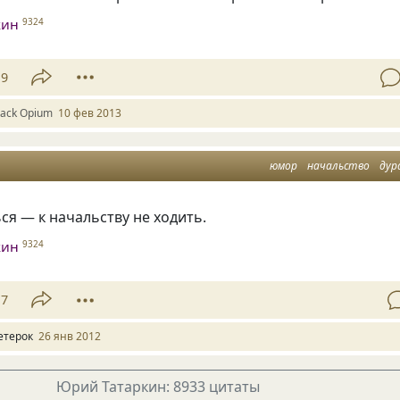
кин
9324
19
lack Оpium
10 фев 2013
юмор
начальство
дур
ся — к начальству не ходить.
кин
9324
17
етерок
26 янв 2012
Юрий Татаркин: 8933 цитаты