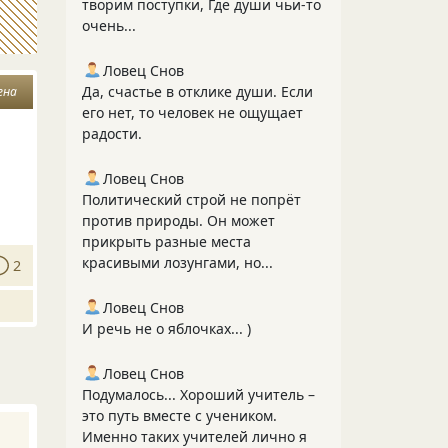
творим поступки, Где души чьи-то
очень...
Ловец Снов
Да, счастье в отклике души. Если
ена
его нет, то человек не ощущает
радости.
Ловец Снов
Политический строй не попрёт
против природы. Он может
прикрыть разные места
красивыми лозунгами, но...
2
Ловец Снов
И речь не о яблочках... )
Ловец Снов
Подумалось... Хороший учитель –
это путь вместе с учеником.
Именно таких учителей лично я