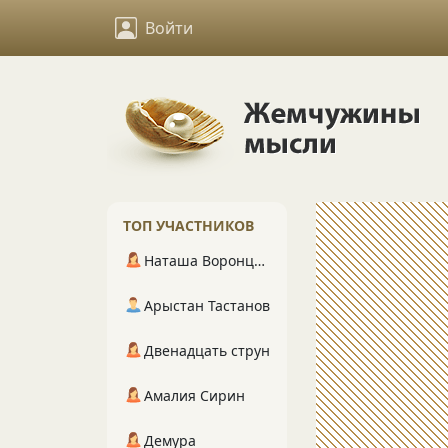
Войти
ТОП УЧАСТНИКОВ
Наташа Воронцова
Арыстан Тастанов
Двенадцать струн
Амалия Сирин
Демура