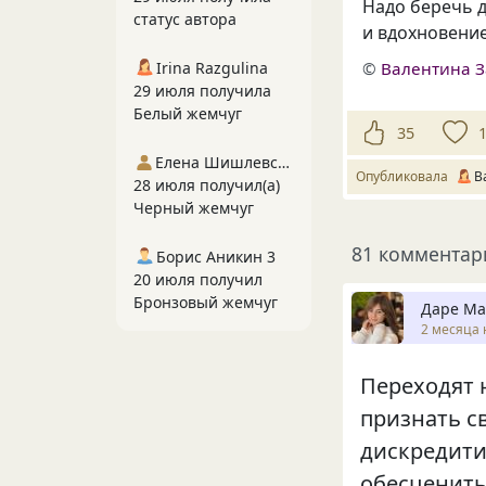
Надо беречь д
статус автора
и вдохновени
©
Валентина З
Irina Razgulina
29 июля получила
Белый жемчуг
35
Елена Шишлевская
Опубликовала
В
28 июля получил(а)
Черный жемчуг
81 комментар
Борис Аникин 3
20 июля получил
Бронзовый жемчуг
Даре Ма
2 месяца 
Переходят н
признать с
дискредити
обесценить 