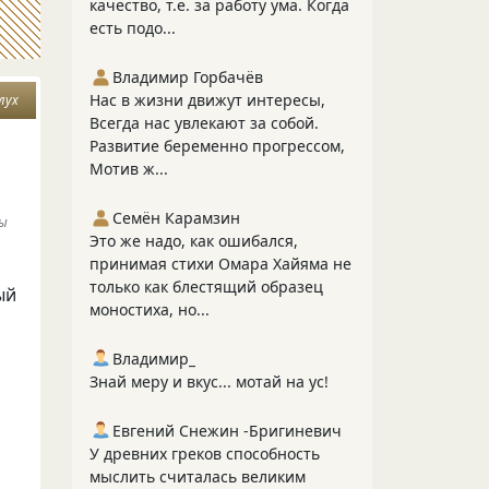
качество, т.е. за работу ума. Когда
есть подо...
Владимир Горбачёв
Нас в жизни движут интересы,
лух
Всегда нас увлекают за собой.
Развитие беременно прогрессом,
Мотив ж...
Семён Карамзин
бы
Это же надо, как ошибался,
принимая стихи Омара Хайяма не
только как блестящий образец
ый
моностиха, но...
Владимир_
Знай меру и вкус... мотай на ус!
Евгений Снежин -Бригиневич
У древних греков способность
мыслить считалась великим