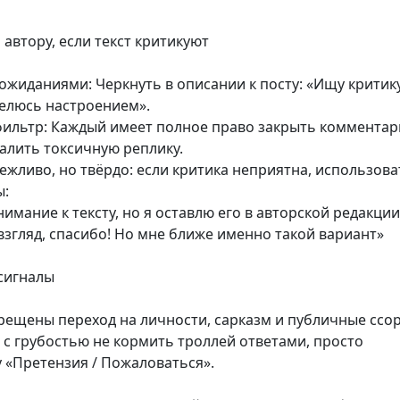
 автору, если текст критикуют
жиданиями: Черкнуть в описании к посту: «Ищу критик
делюсь настроением».
ильтр: Каждый имеет полное право закрыть коммента
удалить токсичную реплику.
жливо, но твёрдо: если критика неприятна, использова
ы:
нимание к тексту, но я оставлю его в авторской редакции
згляд, спасибо! Но мне ближе именно такой вариант»
-сигналы
рещены переход на личности, сарказм и публичные ссо
с грубостью не кормить троллей ответами, просто
 «Претензия / Пожаловаться».