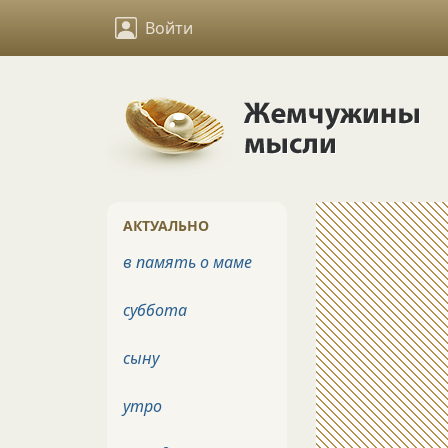
Войти
АКТУАЛЬНО
в память о маме
суббота
сыну
утро