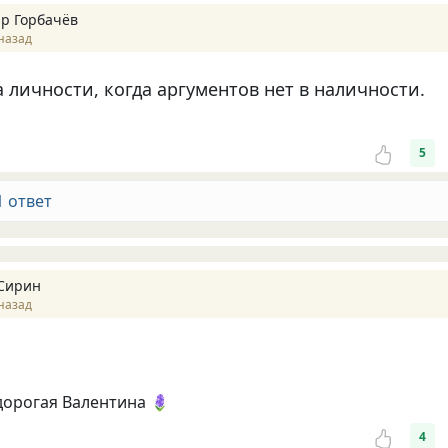
р Горбачёв
назад
 личности, когда аргументов нет в наличности.
5
1 ответ
Сирин
назад
дорогая Валентина 🪻
4