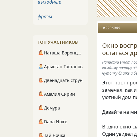
выходные
фразы
#2236905
ТОП УЧАСТНИКОВ
Окно воспр
остаться д
Наташа Воронцова
Написала этот пос
Арыстан Тастанов
каждому автору зд
чуточку ближе и бе
Двенадцать струн
Этот пост про
замечал, как 
Амалия Сирин
уютный дом п
Демура
Давайте на ми
Dana Noire
В одно окно с
Один увидел д
Тай Ночка