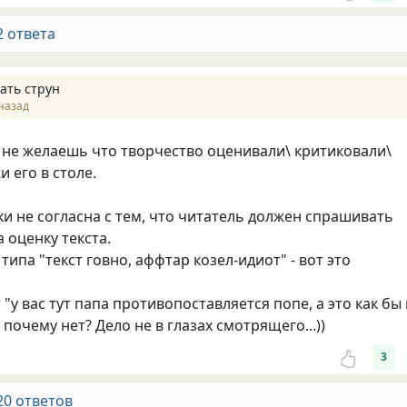
2 ответа
ать струн
назад
 ты не желаешь что творчество оценивали\ критиковали\
и его в столе.
ки не согласна с тем, что читатель должен спрашивать
 оценку текста.
ипа "текст говно, аффтар козел-идиот" - вот это
 "у вас тут папа противопоставляется попе, а это как бы
 почему нет? Дело не в глазах смотрящего...))
3
20 ответов