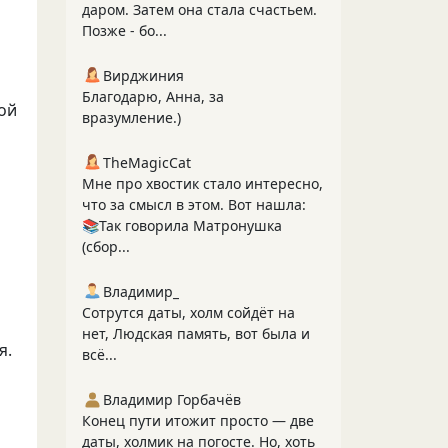
даром. Затем она стала счастьем.
Позже - бо...
Вирджиния
Благодарю, Анна, за
ой
вразумление.)
TheMagicCat
Мне про хвостик стало интересно,
что за смысл в этом. Вот нашла:
📚Так говорила Матронушка
(сбор...
Владимир_
Сотрутся даты, холм сойдёт на
нет, Людская память, вот была и
я.
всё...
Владимир Горбачёв
Конец пути итожит просто — две
даты, холмик на погосте. Но, хоть