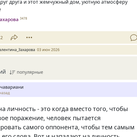
руг друга и этот жемчужный дом, уютную атмосферу
е
ахарова
3478
12
алентина_Захарова
03 июн 2026
ий
популярные
чавариани
назад
а личность - это когда вместо того, чтобы
вое поражение, человек пытается
ровать самого оппонента, чтобы тем самым
его слова. Вот и нападают на личность...