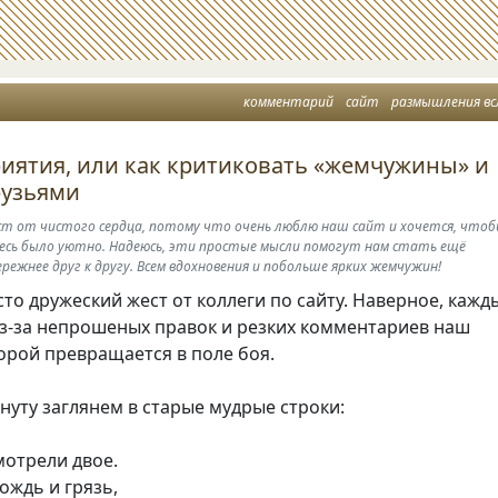
комментарий
сайт
размышления вс
иятия, или как критиковать «жемчужины» и
рузьями
т от чистого сердца, потому что очень люблю наш сайт и хочется, что
есь было уютно. Надеюсь, эти простые мысли помогут нам стать ещё
режнее друг к дрyгу. Всем вдохновения и побольше ярких жемчужин!
сто дружеский жест от коллеги по сайту. Наверное, кажд
из-за непрошеных правок и резких комментариев наш
орой превращается в поле боя.
нуту заглянем в старые мудрые строки:
мотрели двое.
ождь и грязь,