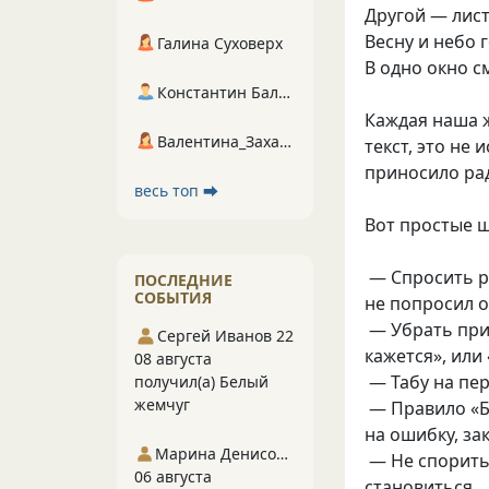
Другой — лист
Весну и небо 
Галина Суховерх
В одно окно 
Константин Балухта
Каждая наша 
Валентина_Захарова
текст, это не
приносило рад
весь топ ⮕
Вот простые 
— Спросить р
ПОСЛЕДНИЕ
СОБЫТИЯ
не попросил о
— Убрать при
Сергей Иванов 22
кажется», или
08 августа
— Табу на пер
получил(а) Белый
жемчуг
— Правило «Бу
на ошибку, за
Марина Денисова 5
— Не спорить 
06 августа
становиться.