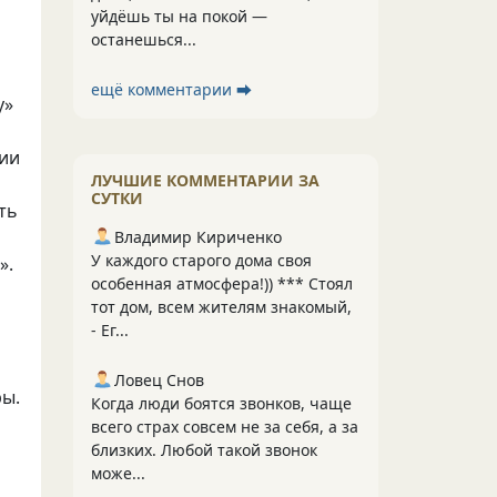
уйдёшь ты на покой —
останешься...
ещё комментарии ⮕
у»
рии
ЛУЧШИЕ КОММЕНТАРИИ ЗА
СУТКИ
ть
Владимир Кириченко
У каждого старого дома своя
».
особенная атмосфера!)) *** Стоял
тот дом, всем жителям знакомый,
- Ег...
Ловец Снов
ры.
Когда люди боятся звонков, чаще
всего страх совсем не за себя, а за
близких. Любой такой звонок
може...