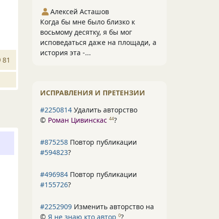
Алексей Асташов
Когда бы мне было близко к
восьмому десятку, я бы мог
исповедаться даже на площади, а
история эта -...
81
ИСПРАВЛЕНИЯ И ПРЕТЕНЗИИ
#2250814
Удалить авторство
©
Роман Цивинскас
?
44
#875258
Повтор публикации
#594823
?
#496984
Повтор публикации
#155726
?
#2252909
Изменить авторство на
©
Я не знаю кто автор
?
0