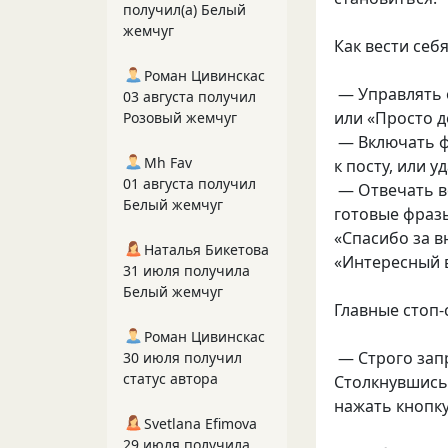
получил(а) Белый
жемчуг
Как вести себя
Роман Цивинскас
— Управлять о
03 августа получил
или «Просто 
Розовый жемчуг
— Включать ф
Mh Fav
к посту, или 
01 августа получил
— Отвечать ве
Белый жемчуг
готовые фраз
«Спасибо за в
Наталья Бикетова
«Интересный в
31 июля получила
Белый жемчуг
Главные стоп
Роман Цивинскас
— Строго зап
30 июля получил
статус автора
Столкнувшись 
нажать кнопку
Svetlana Efimova
29 июля получила