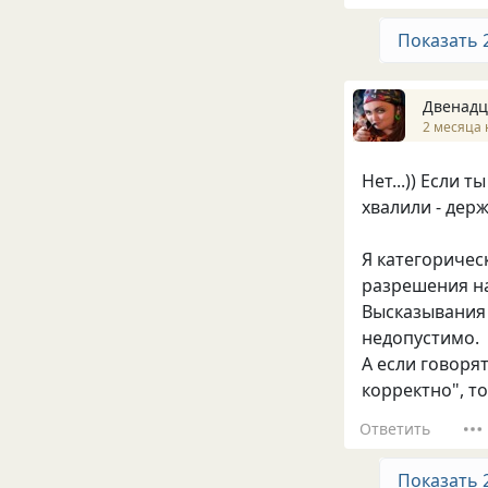
Показать 
Двенадц
2 месяца 
Нет...)) Если
хвалили - держ
Я категоричес
разрешения на
Высказывания т
недопустимо.
А если говорят
корректно", то
Ответить
Показать 