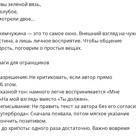
вы зелёной вязь,
голубое,
смотрели двое…
жемчужина — это то самое окно. Внешний взгляд на чуж
 истина, а лишь личное восприятие. Чтобы общение
ость, поговрим о простых вещах.
шаги для огранщиков
азрешения: Не критиковать, если автор прямо
б этом.
казной тон: намного легче воспринимается «Мне
 «На мой взгляд» вместо «Ты должен».
еписывание: Не править текст за автора без его согласи
терброда»: Сначала похвала, потом мягкое указание
кончить позитивом.
до хрипоты: одного раза достаточно. Важно вовремя