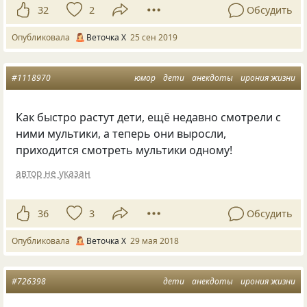
32
2
Обсудить
Опубликовала
Веточка Х
25 сен 2019
#1118970
юмор
дети
анекдоты
ирония жизни
Как быстро растут дети
,
ещё недавно смотрели с
ними мультики
,
а теперь они выросли
,
приходится смотреть мультики одному!
автор не указан
36
3
Обсудить
Опубликовала
Веточка Х
29 мая 2018
#726398
дети
анекдоты
ирония жизни