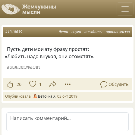
#1310639
дети
внуки
анекдоты
ирония жизни
Пусть дети мои эту фразу простят:
«
Любить надо внуков
,
они отомстят».
автор не указан
26
1
Обсудить
Опубликовала
Веточка Х
03 окт 2019