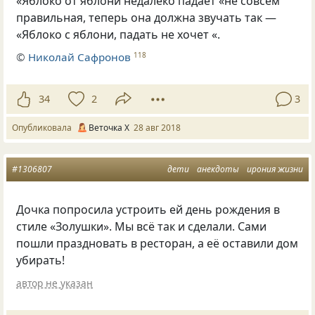
«Яблоко от яблони недалеко падает
«
не совсем
правильная
,
теперь она должна звучать так —
«Яблоко с яблони
,
падать не хочет
«
.
©
Николай Сафронов
118
34
2
3
Опубликовала
Веточка Х
28 авг 2018
#1306807
дети
анекдоты
ирония жизни
Дочка попросила устроить ей день рождения в
стиле
«
Золушки». Мы всё так и сделали. Сами
пошли праздновать в ресторан
,
а её оставили дом
убирать!
автор не указан