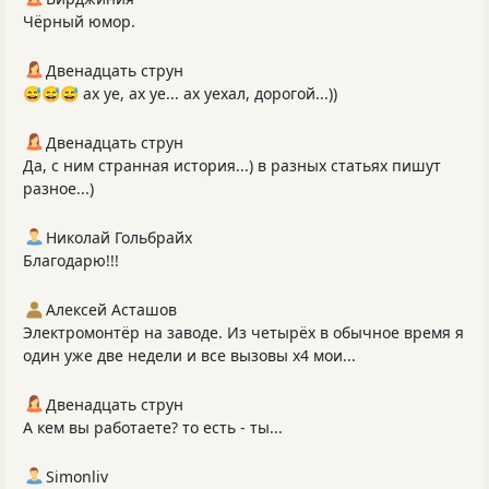
Чёрный юмор.
Двенадцать струн
😅😅😅 ах уе, ах уе... ах уехал, дорогой...))
Двенадцать струн
Да, с ним странная история...) в разных статьях пишут
разное...)
Николай Гольбрайх
Благодарю!!!
Алексей Асташов
Электромонтёр на заводе. Из четырёх в обычное время я
один уже две недели и все вызовы х4 мои...
Двенадцать струн
А кем вы работаете? то есть - ты...
Simonliv