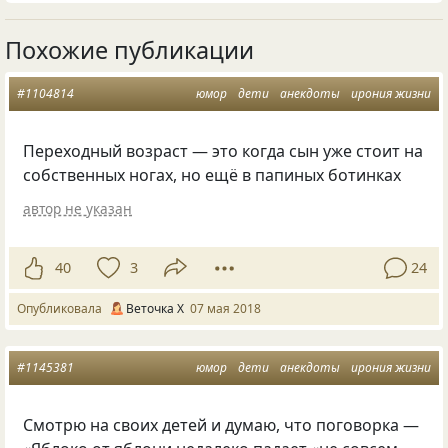
Похожие публикации
#1104814
юмор
дети
анекдоты
ирония жизни
Переходный возраст — это когда сын уже стоит на
собственных ногах
,
но ещё в папиных ботинках
автор не указан
40
3
24
Опубликовала
Веточка Х
07 мая 2018
#1145381
юмор
дети
анекдоты
ирония жизни
Смотрю на своих детей и думаю
,
что поговорка —