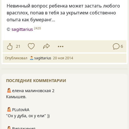
Невинный вопрос ребенка может застать любого
врасплох, попав в тебя за укрытием собственно
опыта как бумеранг…
©
sagittarius
2420
21
6
Опубликовал
sagittarius
20 ноя 2014
ПОСЛЕДНИЕ КОММЕНТАРИИ
елена малиновская 2
Камышев.
PLutоvkА
"Ох у дуба, ох у ели" ))
Вирджиния