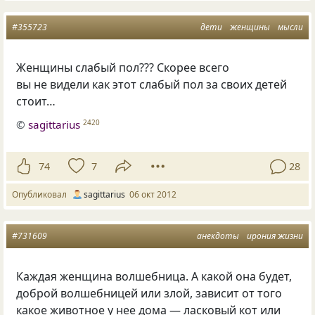
#355723
дети
женщины
мысли
Женщины слабый пол??? Скорее всего
вы не видели как этот слабый пол за своих детей
стоит…
©
sagittarius
2420
74
7
28
Опубликовал
sagittarius
06 окт 2012
#731609
анекдоты
ирония жизни
Каждая женщина волшебница. А какой она будет,
доброй волшебницей или злой, зависит от того
какое животное у нее дома — ласковый кот или