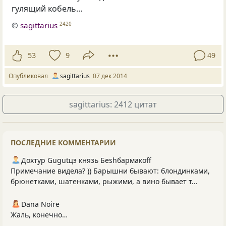
гулящий кобель…
©
sagittarius
2420
53
9
49
Опубликовал
sagittarius
07 дек 2014
sagittarius: 2412 цитат
ПОСЛЕДНИЕ КОММЕНТАРИИ
Дохтур Gugutцэ князь Беshбармакоff
Примечание видела? )) Барышни бывают: блондинками,
брюнетками, шатенками, рыжими, а вино бывает т...
Dana Noire
Жаль, конечно…