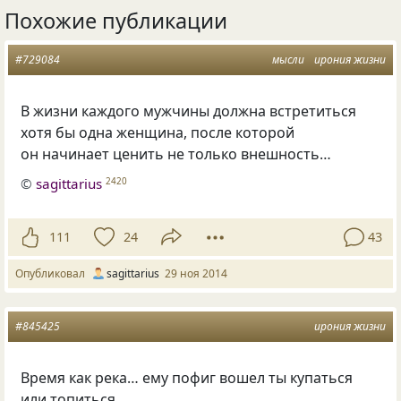
Похожие публикации
#729084
мысли
ирония жизни
В жизни каждого мужчины должна встретиться
хотя бы одна женщина, после которой
он начинает ценить не только внешность…
©
sagittarius
2420
111
24
43
Опубликовал
sagittarius
29 ноя 2014
#845425
ирония жизни
Время как река… ему пофиг вошел ты купаться
или топиться…