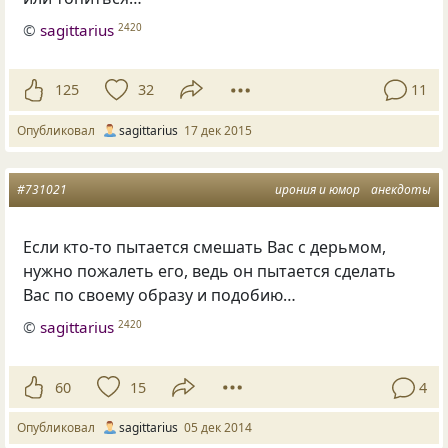
©
sagittarius
2420
125
32
11
Опубликовал
sagittarius
17 дек 2015
#731021
ирония и юмор
анекдоты
Если кто-то пытается смешать Вас с дерьмом,
нужно пожалеть его, ведь он пытается сделать
Вас по своему образу и подобию…
©
sagittarius
2420
60
15
4
Опубликовал
sagittarius
05 дек 2014