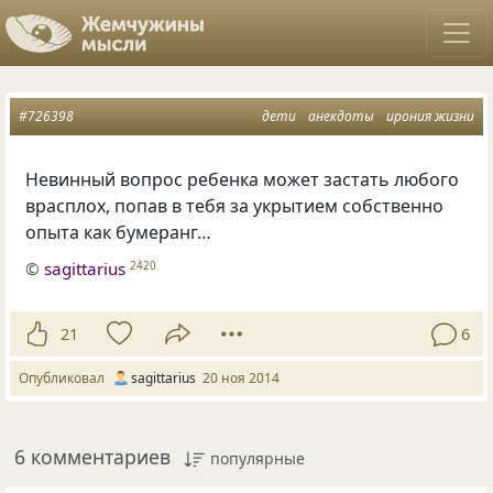
#726398
дети
анекдоты
ирония жизни
Невинный вопрос ребенка может застать любого
врасплох, попав в тебя за укрытием собственно
опыта как бумеранг…
©
sagittarius
2420
21
6
Опубликовал
sagittarius
20 ноя 2014
6 комментариев
популярные