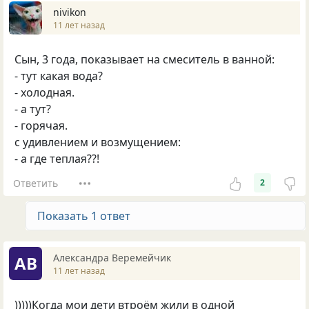
nivikon
11 лет назад
Сын, 3 года, показывает на смеситель в ванной:
- тут какая вода?
- холодная.
- а тут?
- горячая.
с удивлением и возмущением:
- а где теплая??!
Ответить
2
Показать 1 ответ
Александра Веремейчик
АВ
11 лет назад
)))))Когда мои дети втроём жили в одной