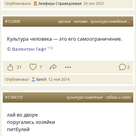
Опубликовала
Земфира Справедливая
26 сен 2021
#723806
ирония
человек
культура поведения
сам
Культура человека — это его самоограничение.
©
Валентин Гафт
110
21
7
2
Опубликовал
Vanch
12 ноя 2014
#1784770
культура поведения
собаки и люди
лай во дворе
поругались хозяйки
питбулей