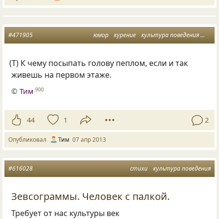
#471905
юмор
курение
культура поведения
пепе
(
Т) К чему посыпать голову пеплом, если и так
живешь на первом этаже.
©
Тим
900
44
1
2
Опубликовал
Тим
07 апр 2013
#616028
стихи
культура поведения
Зевсограммы. Человек с палкой.
Требует от нас культуры век