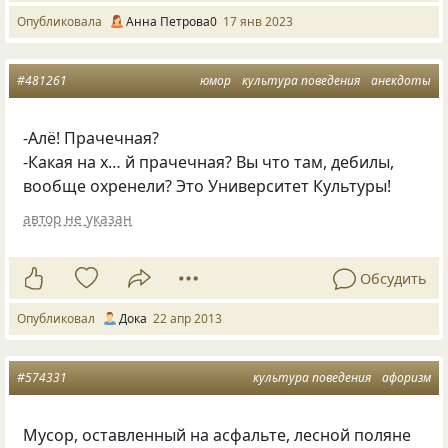
Опубликовала
Анна Петрова0
17 янв 2023
#481261
юмор
культура поведения
анекдоты
-Алё! Прачечная?
-Какая на х… й прачечная? Вы что там, дебилы,
вообще охренели? Это Университет Культуры!
автор не указан
Обсудить
Опубликовал
Дока
22 апр 2013
#574331
культура поведения
афоризм
Мусор, оставленный на асфальте, лесной поляне