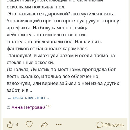
осколками покрывал пол.
-Это называется дырочкой? -возмутился князь.
Управляющий горестно протянул руку в сторону
артефакта. На боку каменного яйца
действительно темнело отверстие.
Тщательно обследовали пол. Нашли пять
фантиков от бананоаых карамелек.
-Ланолула! -выдохнули разом и осели прямо на
стеклянные осколки.
Ланолула, Лунатик по-местному, пропадала бог
весть сколько, и только все облегченно
вздохнули, или вернее забыли о ней из-за других
забот, и в…
… показать весь текст …
©
Анна Петрова0
186
4
Обсудить