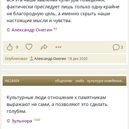
фактически преследует лишь только одну крайне
не благородную цель, а именно скрыть наши
настоящие мысли и чувства.
©
Александр Онегин
99
9
3
Опубликовал
Александр Онегин
18 дек 2020
#628404
общество
люди
культура поведения
мы
Культурные люди отношение к памятникам
выражают не сами, а позволяют это сделать
голубям.
©
Зульнора
1300