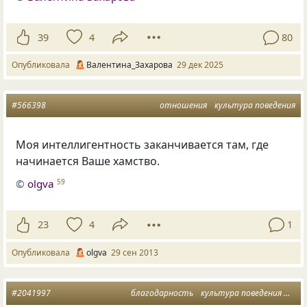
39
4
80
Опубликовала
Валентина_Захарова
29 дек 2025
#566398
отношения
культура поведения
Моя интеллигентность заканчивается там, где
начинается Ваше хамство.
©
olgva
59
23
4
1
Опубликовала
olgva
29 сен 2013
#2041997
благодарность
культура поведения
дар