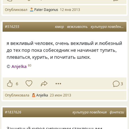
Опубликовал
Pater Dagonus
12 янв 2013
#516255
юмор
вежливость
культура поведения
я вежливый человек, очень вежливый и любезный
до тех пор пока собеседник не начинает тупить,
плеваться, курить, и почитать шлюх.
©
Anjelka
80
6
3
Опубликовала
Anjelka
23 июн 2013
#1837626
культура поведения
фэнтези
Защитный купол сияющими стеклянными