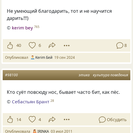
Не умеющий благодарить, тот и не научится
дарить!!!)
©
kerim bey
765
40
6
8
Опубликовал
Kerim Бей
19 сен 2024
#98100
этика
культура поведения
Кто суёт повсюду нос, бывает часто бит, как пёс.
©
Себастьян Брант
28
14
4
Обсудить
Опубликовала
IRINKA
03 июл 2011