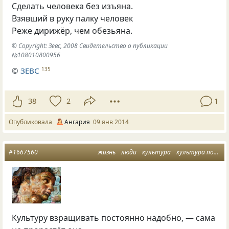
Сделать человека без изъяна.
Взявший в руку палку человек
Реже дирижёр, чем обезьяна.
© Copyright: Зевс, 2008 Свидетельство о публикации
№108010800956
©
ЗЕВС
135
38
2
1
Опубликовала
Ангария
09 янв 2014
#1667560
жизнь
люди
культура
культура поведения
Культуру взращивать постоянно надобно, — сама