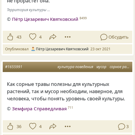
не прорастёт она.
Территория культуры ...
©
Пётр Цезаревич Квятковский
8499
43
4
Обсудить
Опубликовал
Пётр Цезаревич Квятковский
23 окт 2021
#1655991
культура поведения
мусор
сорное растение
Как сорные травы полезны для культурных
растений, так и мусор необходим, наверное, для
человека, чтобы понять уровень своей культуры.
©
Земфира Справедливая
711
36
4
3