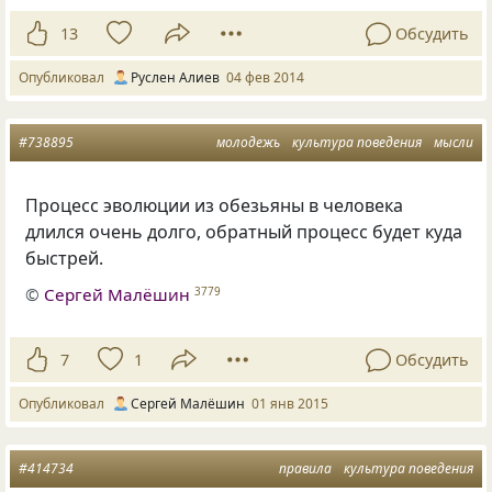
13
Обсудить
Опубликовал
Руслен Алиев
04 фев 2014
#738895
молодежь
культура поведения
мысли
Процесс эволюции из обезьяны в человека
длился очень долго, обратный процесс будет куда
быстрей.
©
Сергей Малёшин
3779
7
1
Обсудить
Опубликовал
Сергей Малёшин
01 янв 2015
#414734
правила
культура поведения