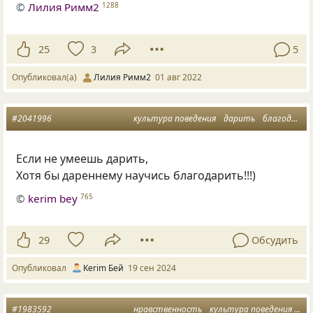
©
Лилия Римм2
1288
25
3
5
Опубликовал(а)
Лилия Римм2
01 авг 2022
#2041996
культура поведения
дарить
благодарить
Если не умеешь дарить,
Хотя бы дареннему научись благодарить!!!)
©
kerim bey
765
29
Обсудить
Опубликовал
Kerim Бей
19 сен 2024
#1983592
нравственность
культура поведения
рус