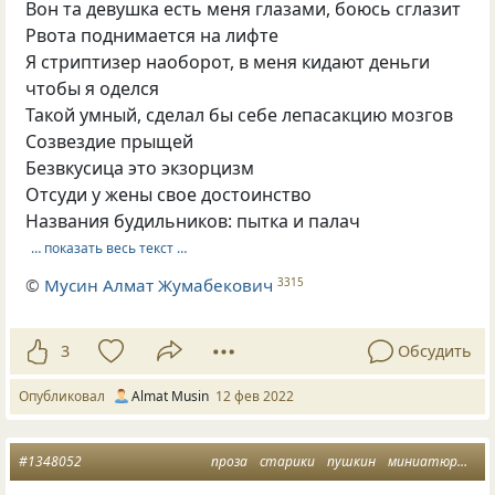
Вон та девушка есть меня глазами, боюсь сглазит
Рвота поднимается на лифте
Я стриптизер наоборот, в меня кидают деньги
чтобы я оделся
Такой умный, сделал бы себе лепасакцию мозгов
Созвездие прыщей
Безвкусица это экзорцизм
Отсуди у жены свое достоинство
Названия будильников: пытка и палач
… показать весь текст …
©
Мусин Алмат Жумабекович
3315
3
Обсудить
Опубликовал
Almat Musin
12 фев 2022
#1348052
проза
старики
пушкин
миниатюры
тв