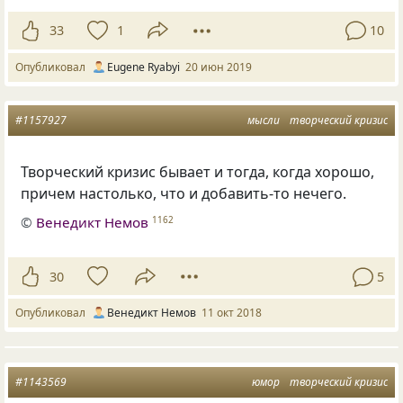
33
1
10
Опубликовал
Eugene Ryabyi
20 июн 2019
#1157927
мысли
творческий кризис
Творческий кризис бывает и тогда
,
когда хорошо
,
причем настолько
,
что и добавить-то нечего.
©
Венедикт Немов
1162
30
5
Опубликовал
Венедикт Немов
11 окт 2018
#1143569
юмор
творческий кризис