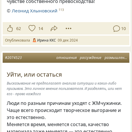
чувстве собственного превосходства!
©
Леонид Хлыновский
113
62
14
10
Опубликовала
Ирина ККС
09 дек 2024
#2074523
отношения
рассуждение
размышления вслух
Уйти, или остаться
Высказывание не предполагает анализа ситуации и каких-либо
призывов. Это личное мнение пользователя. И разделять, или нет
его - право каждого
Люди по разным причинам уходят с ЖМчужинки.
Чаще всего происходит творческое выгорание и
это естественно.
Меняется время, меняется состав, качество
материала тоже меняется — это естественно.