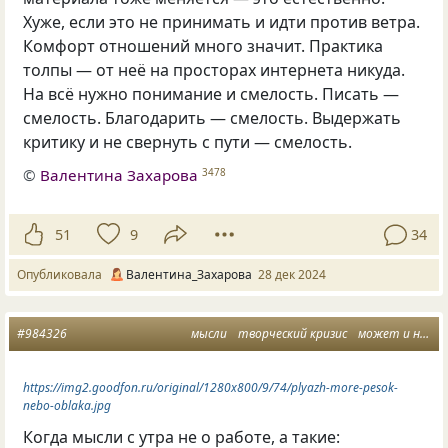
Хуже, если это не принимать и идти против ветра.
Комфорт отношений много значит. Практика
толпы — от неё на просторах интернета никуда.
На всё нужно понимание и смелость. Писать —
смелость. Благодарить — смелость. Выдержать
критику и не свернуть с пути — смелость.
©
Валентина Захарова
3478
51
9
34
Опубликовала
Валентина_Захарова
28 дек 2024
#984326
мысли
творческий кризис
может и не шутка
https://img2.goodfon.ru/original/1280x800/9/74/plyazh-more-pesok-
nebo-oblaka.jpg
Когда мысли с утра не о работе, а такие: