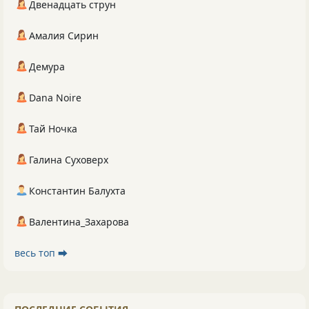
Двенадцать струн
Амалия Сирин
Демура
Dana Noire
Тай Ночка
Галина Суховерх
Константин Балухта
Валентина_Захарова
весь топ ⮕