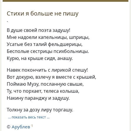
Стихи я больше не пишу
`
В душе своей поэта задушу!
Мне надоели капельницы, шприцы,
Усатые без талий фельдшерицы,
Бесполые сестрицы психбольницы.
Курю, на крыше сидя, анашу.
Навек покончить с лирикой спешу!
Вот докурю, взлечу я вместе с крышей,
Поймаю Музу, посланную свыше,
Ту, что порхает, телеса колыша,
Накину паранджу и задушу.
Толкну за дозу лиру торгашу.
… показать весь текст …
©
Арублев
1