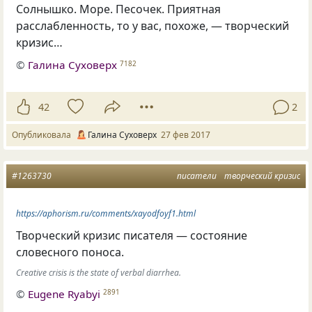
Солнышко. Море. Песочек. Приятная
расслабленность, то у вас, похоже, — творческий
кризис…
©
Галина Суховерх
7182
42
2
Опубликовала
Галина Суховерх
27 фев 2017
#1263730
писатели
творческий кризис
https://aphorism.ru/comments/xayodfoyf1.html
Творческий кризис писателя — состояние
словесного поноса.
Creative crisis is the state of verbal diarrhea.
©
Eugene Ryabyi
2891