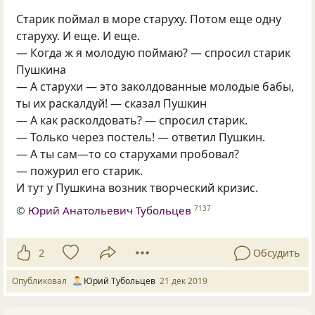
Старик поймал в море старуху. Потом еще одну
старуху. И еще. И еще.
— Когда ж я молодую поймаю? — спросил старик
Пушкина
— А старухи — это заколдованные молодые бабы
,
ты их раскалдуй! — сказал Пушкин
— А как расколдовать? — спросил старик.
— Только через постель! — ответил Пушкин.
— А ты сам—то со старухами пробовал?
— пожурил его старик.
И тут у Пушкина возник творческий кризис.
©
Юрий Анатольевич Тубольцев
7137
2
Обсудить
Опубликовал
Юрий Тубольцев
21 дек 2019