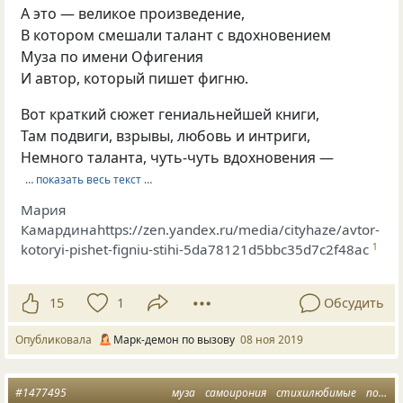
А это — великое произведение,
В котором смешали талант с вдохновением
Муза по имени Офигения
И автор, который пишет фигню.
Вот краткий сюжет гениальнейшей книги,
Там подвиги, взрывы, любовь и интриги,
Немного таланта, чуть-чуть вдохновения —
… показать весь текст …
Мария
Камардинаhttps://zen.yandex.ru/media/cityhaze/avtor-
kotoryi-pishet-figniu-stihi-5da78121d5bbc35d7c2f48ac
1
15
1
Обсудить
Опубликовала
Марк-демон по вызову
08 ноя 2019
#1477495
муза
самоирония
стихилюбимые
поэт и муза