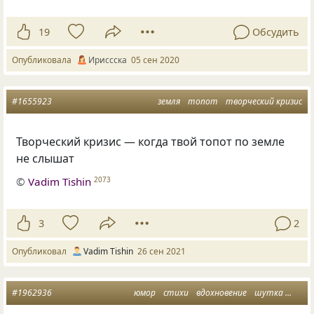
19
Обсудить
Опубликовала
Ириссска
05 сен 2020
#1655923
земля
топот
творческий кризис
Творческий кризис — когда твой топот по земле
не слышат
©
Vadim Tishin
2073
3
2
Опубликовал
Vadim Tishin
26 сен 2021
#1962936
юмор
стихи
вдохновение
шутка
творч