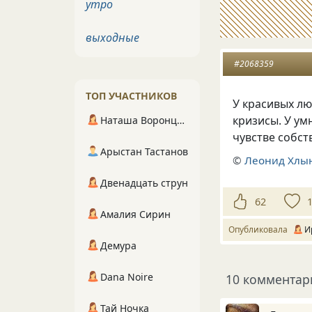
утро
выходные
#2068359
ТОП УЧАСТНИКОВ
У красивых лю
кризисы. У ум
Наташа Воронцова
чувстве собст
Арыстан Тастанов
©
Леонид Хлы
Двенадцать струн
62
Амалия Сирин
Опубликовала
И
Демура
Dana Noire
10 комментар
Тай Ночка