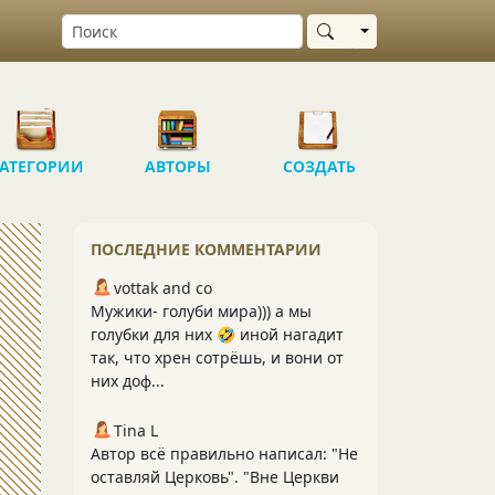
Выбрать область
АТЕГОРИИ
АВТОРЫ
СОЗДАТЬ
ПОСЛЕДНИЕ КОММЕНТАРИИ
vottak and co
Мужики- голуби мира))) а мы
голубки для них 🤣 иной нагадит
так, что хрен сотрёшь, и вони от
них доф...
Tina L
Автор всё правильно написал: "Не
оставляй Церковь". "Вне Церкви