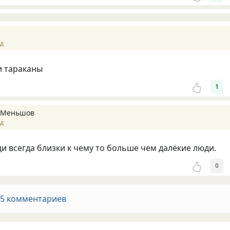
ад
и тараканы
1
 Меньшов
ад
и всегда близки к чему то больше чем далёкие люди.
0
 5 комментариев