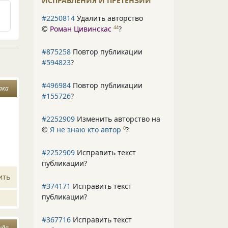
ИСПРАВЛЕНИЯ И ПРЕТЕНЗИИ
#2250814
Удалить авторство
©
Роман Цивинскас
?
44
#875258
Повтор публикации
#594823
?
#496984
Повтор публикации
ака
#155726
?
#2252909
Изменить авторство на
©
Я не знаю кто автор
?
0
#2252909
Исправить текст
публикации?
ить
#374171
Исправить текст
публикации?
#367716
Исправить текст
нда