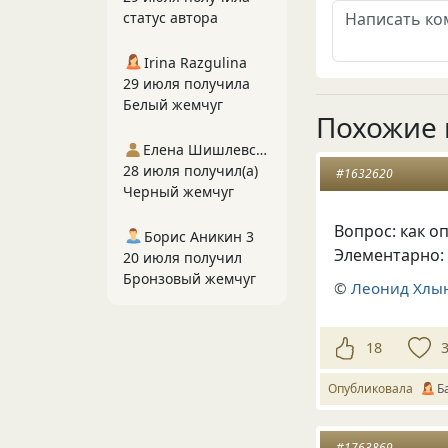
статус автора
Irina Razgulina
29 июля получила
Белый жемчуг
Похожие 
Елена Шишлевская
28 июля получил(а)
#1632620
Черный жемчуг
Вопрос: как о
Борис Аникин 3
Элементарно: 
20 июля получил
Бронзовый жемчуг
©
Леонид Хлы
18
Опубликовала
Б
#1763869