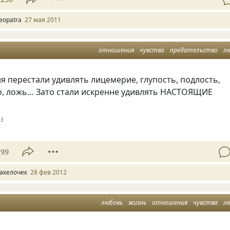
leopatra
27 мая 2011
отношения
чувства
предательство
л
ня перестали удивлять лицемерие, глупость, подлость,
о, ложь… Зато стали искренне удивлять НАСТОЯЩИЕ
93
99
акелочек
28 фев 2012
любовь
жизнь
отношения
чувства
л