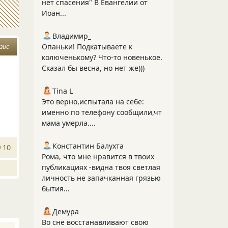
нет спасения" В Евангелии от
Иоан...
Владимир_
Опаньки! Подкатываете к
зис
колюченькому? Что-то новенькое.
Сказал бы весна, но нет же)))
Tina L
Это верно,испытала на себе:
именно по телефону сообщили,чт
мама умерла....
Константин Балухта
10
Рома, что мне нравится в твоих
публикациях -видна твоя светлая
личность не запачканная грязью
бытия...
Демура
Во сне восстанавливают свою