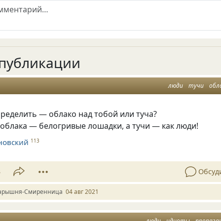
публикации
люди
тучи
обл
пределить — облако над тобой или туча?
облака — белогривые лошадки, а тучи — как люди!
новский
113
3
Обсуд
арышня-Смиренница
04 авг 2021
люди
идиоты
пропага