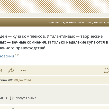
чувства
красивые люди
творческий кри
дей — куча комплексов. У талантливых — творческие
ных — вечные сомнения. И только недалёкие купаются в
венного превосходства!
новский
113
14
рина ККС
09 дек 2024
иев
популярные