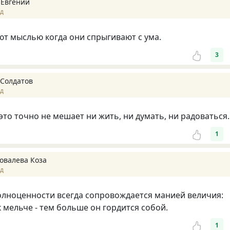
 Евгений
ад
т мыслью когда они спрыгивают с ума.
3
 Солдатов
ад
это точно не мешает ни жить, ни думать, ни радоваться.
1
овалева Коза
ад
лноценности всегда сопровождается манией величия:
 мельче - тем больше он гордится собой.
1