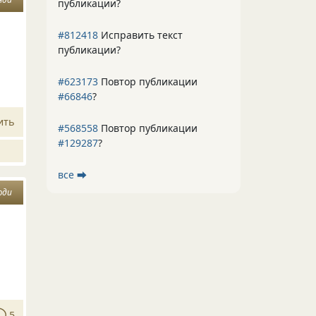
публикации?
#812418
Исправить текст
публикации?
#623173
Повтор публикации
#66846
?
ить
#568558
Повтор публикации
#129287
?
все ⮕
юди
5