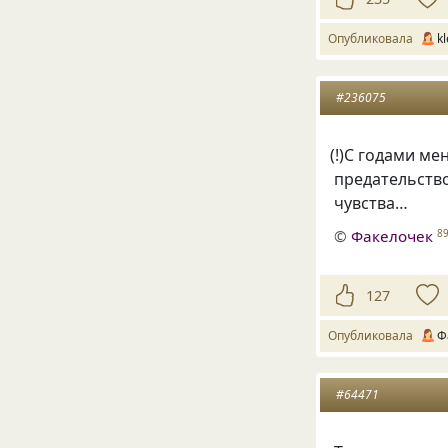
Опубликовала
k
#236075
(
!)С годами ме
предательств
чувства…
©
Факелочек
8
127
Опубликовала
Ф
#64471