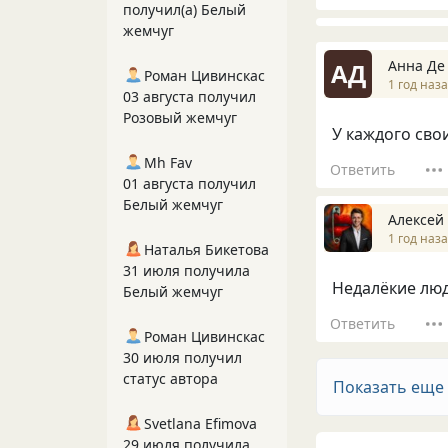
получил(а) Белый
жемчуг
Анна Де
АД
Роман Цивинскас
1 год наз
03 августа получил
Розовый жемчуг
У каждого сво
Mh Fav
Ответить
01 августа получил
Белый жемчуг
Алексей
1 год наз
Наталья Бикетова
31 июля получила
Недалёкие люд
Белый жемчуг
Ответить
Роман Цивинскас
30 июля получил
статус автора
Показать еще
Svetlana Efimova
29 июля получила