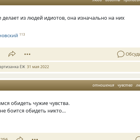
 делает из людей идиотов, она изначально на них
новский
113
1
Обсуд
артизанка ЁЖ
31 мая 2022
отношения
чувства
л
мся обидеть чужие чувства.
 не боится обидеть никто…
256