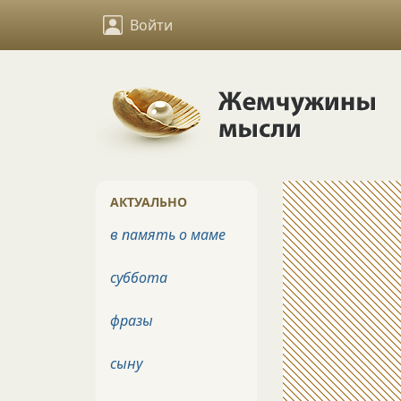
Войти
АКТУАЛЬНО
в память о маме
суббота
фразы
сыну