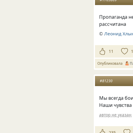
Пропаганда не
рассчитана
©
Леонид Хлы
11
Опубликовала
П
#81230
Мы всегда бои
Наши чувства
автор не указан
235