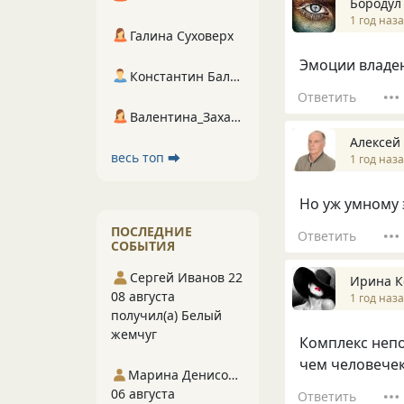
Бородул
1 год наз
Галина Суховерх
Эмоции владею
Константин Балухта
Ответить
Валентина_Захарова
Алексей
весь топ ⮕
1 год наз
Но уж умному 
ПОСЛЕДНИЕ
Ответить
СОБЫТИЯ
Сергей Иванов 22
Ирина К
08 августа
1 год наз
получил(а) Белый
жемчуг
Комплекс непо
чем человечек
Марина Денисова 5
06 августа
Ответить