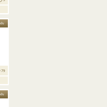
юди
79
юди