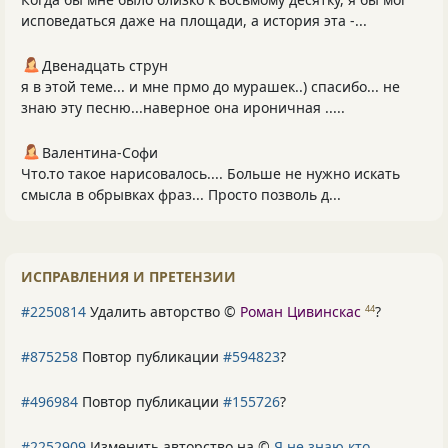
исповедаться даже на площади, а история эта -...
Двенадцать струн
я в этой теме... и мне прмо до мурашек..) спасибо... не
знаю эту песню...наверное она ироничная .....
Валентина-Софи
Что.то такое нарисовалось.... Больше не нужно искать
смысла в обрывках фраз... Просто позволь д...
ИСПРАВЛЕНИЯ И ПРЕТЕНЗИИ
#2250814
Удалить авторство ©
Роман Цивинскас
?
44
#875258
Повтор публикации
#594823
?
#496984
Повтор публикации
#155726
?
#2252909
Изменить авторство на ©
Я не знаю кто