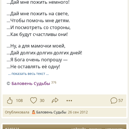
…Дай мне пожить немного!
…Дай мне пожить на свете,
…Чтобы помочь мне детям.
…И посмотреть со стороны,
…Как будут счастливы они!
…Ну, а для мамочки моей,
…Дай долгих-долгих-долгих дней!
…Я Бога очень попрошу —
…Не оставлять её одну!
… показать весь текст …
©
Баловень Судьбы
376
108
30
57
Опубликовала
Баловень Судьбы
26 сен 2012