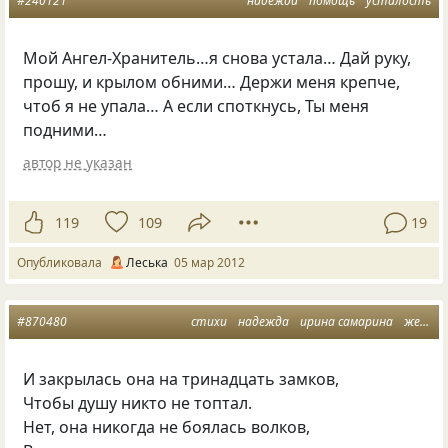
#240121
надежда
помощь
усталость
Мой Ангел-Хранитель…я снова устала… Дай руку,
прошу, и крылом обними… Держи меня крепче,
чтоб я не упала… А если споткнусь, Ты меня
подними…
автор не указан
119
109
19
Опубликовала
Леська
05 мар 2012
#870480
стихи
надежда
ирина самарина
женщина
И закрылась она на тринадцать замков,
Чтобы душу никто не топтал.
Нет, она никогда не боялась волков,