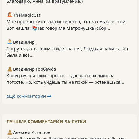
Благодарю, Анна, за вразумление.)
TheMagicCat
Мне про хвостик стало интересно, что за смысл в этом.
Вот нашла: 📚Так говорила Матронушка (сбор...
Владимир_
Сотрутся даты, холм сойдёт на нет, Людская память, вот
была и всё...
Владимир Горбачёв
Конец пути итожит просто — две даты, холмик на
погосте. Но, хоть уйдёшь ты на покой — останешься...
ещё комментарии ⮕
ЛУЧШИЕ КОММЕНТАРИИ ЗА СУТКИ
Алексей Асташов
Когда бы мне было близко к восьмому десятку, я бы мог