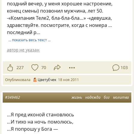
поздний вечер, у меня хорошее настроение,
конец смены) позвонил мужчина, лет 50.
-«Компания Теле2, бла-бла-бла…» -«девушка,
здравствуйте. посмотрите, когда с номера …
последний р…
… показать весь текст …
автор не указан
227
70
103
Опубликовала
ЦветуЁчек
18 ноя 2011
#349462
жизнь
надежда
бог
молитва
…Я пред иконой становлюсь
…И тихо на ночь помолюсь,
…Я попрошу у Бога —