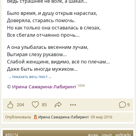
Ведь страшнее не волк, а шакал…
Было время, и душу открыв нараспах,
Доверяла, стараясь помочь.
Но как только она оставалась в слезах,
Все сбегали отчаянно прочь…
А она улыбалась весенним лучам,
Вытирая слезу рукавом…
Слабой женщине, видимо, всё по плечам…
Даже быть иногда мужиком…
… показать весь текст …
©
Ирина Самарина-Лабиринт
1059
204
85
9
Опубликовала
Ирина Самарина-Лабиринт
09 мар 2016
#89274
жизнь
опыт
надежда