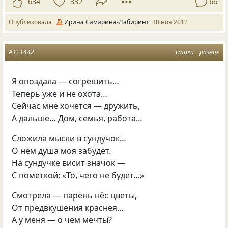
634
332
66
Опубликовала
Ирина Самарина-Лабиринт
30 ноя 2012
#121442
стихи
разное
Я опоздала — согрешить…
Теперь уже и не охота…
Сейчас мне хочется — дружить,
А дальше… Дом, семья, работа…
Сложила мысли в сундучок…
О нём душа моя забудет.
На сундучке висит значок —
С пометкой: «То, чего не будет…»
Смотрела — парень нёс цветы,
От предвкушения краснея…
А у меня — о чём мечты?