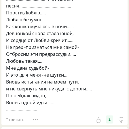
песня.............................................
Прости,Люблю.....
Люблю безумно
Как кошка мучаюсь в ночи......
Девчонкой снова стала юной,
И сердце от Любви-кричит......
Не грех -признаться мне самой-
Отбросим эти предрассудки.....
Любовь такая....
Мне дана судьбой-
И это ,для меня -не шутки....
Вновь испытания на моём пути,
и не свернуть мне никуда ,с дороги.....
По ней,как видно,
Вновь одной идти.......
...........................
Ответить
2