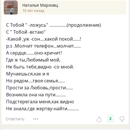
Наталья Марховц
10 лет назад
С Тобой " -ложусь" ...............(продолжение)
С " Тобой -встаю"
-Какой ,уж -сон....какой покой......!
p.s .Молчит телефон...молчит......
А сердце.......оно-кричит!
Где ж ты,Любимый мой,
Не быть тебе,видно -со мной.
Мучаешься,как и я
Но рядом....твоя семья......
Прости за Любовь,прости......
Возникла она на пути.........
Подстерегала меня,как видно
Не знала,где жертву-найти..........
Ответить
2