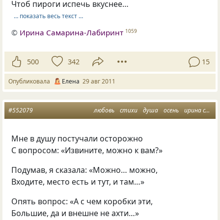
Чтоб пироги испечь вкуснее…
… показать весь текст …
©
Ирина Самарина-Лабиринт
1059
500
342
15
Опубликовала
Елена
29 авг 2011
#552079
любовь
стихи
душа
осень
ирина самарина
Мне в душу постучали осторожно
С вопросом: «Извините, можно к вам?»
Подумав, я сказала: «Можно… можно,
Входите, место есть и тут, и там…»
Опять вопрос: «А с чем коробки эти,
Большие, да и внешне не ахти…»