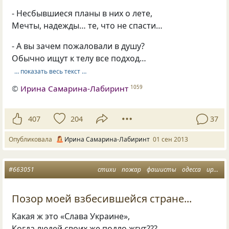
- Несбывшиеся планы в них о лете,
Мечты, надежды… те, что не спасти…
- А вы зачем пожаловали в душу?
Обычно ищут к телу все подход…
… показать весь текст …
©
Ирина Самарина-Лабиринт
1059
407
204
37
Опубликовала
Ирина Самарина-Лабиринт
01 сен 2013
#663051
стихи
пожар
фашисты
одесса
ирина самарина
Позор моей взбесившейся стране...
Какая ж это «Слава Украине»,
Когда людей своих же подло жгут???