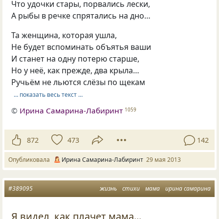
Что удочки стары, порвались лески,
А рыбы в речке спрятались на дно…
Та женщина, которая ушла,
Не будет вспоминать объятья ваши
И станет на одну потерю старше,
Но у неё, как прежде, два крыла…
Ручьём не льются слёзы по щекам
… показать весь текст …
©
Ирина Самарина-Лабиринт
1059
872
473
142
Опубликовала
Ирина Самарина-Лабиринт
29 мая 2013
#389095
жизнь
стихи
мама
ирина самарина
Я видел, как плачет мама...