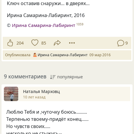
Ключ оставив снаружи… в дверях…
Ирина Самарина-Лабиринт, 2016
©
Ирина Самарина-Лабиринт
1059
204
85
9
Опубликовала
Ирина Самарина-Лабиринт
09 мар 2016
9 комментариев
популярные
Наталья Марховц
10 лет назад
Люблю Тебя и ,чуточку боюсь.........
Терпенью твоему-придёт конец......
Но чувств своих.....
нисколько не стыжусь--