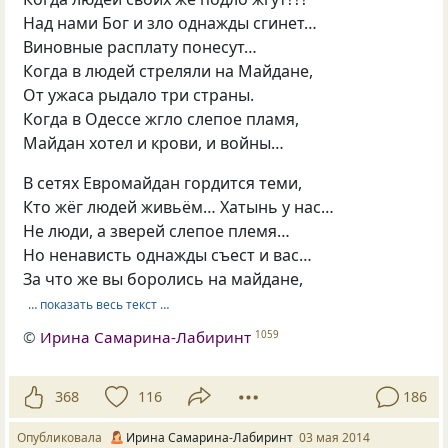
Над нами Бог и зло однажды сгинет…
Виновные расплату понесут…
Когда в людей стреляли на Майдане,
От ужаса рыдало три страны.
Когда в Одессе жгло слепое пламя,
Майдан хотел и крови, и войны…
В сетях Евромайдан гордится теми,
Кто жёг людей живьём… Хатынь у нас…
Не люди, а зверей слепое племя…
Но ненависть однажды съест и вас…
За что же вы боролись на майдане,
… показать весь текст …
©
Ирина Самарина-Лабиринт
1059
368
116
186
Опубликовала
Ирина Самарина-Лабиринт
03 мая 2014