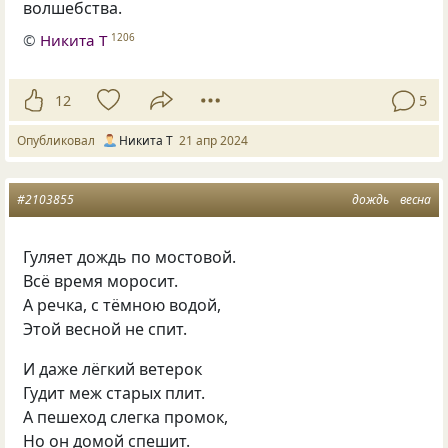
волшебства.
©
Никита Т
1206
12
5
Опубликовал
Никита Т
21 апр 2024
#2103855
дождь
весна
Гуляет дождь по мостовой.
Всё время моросит.
А речка, с тёмною водой,
Этой весной не спит.
И даже лёгкий ветерок
Гудит меж старых плит.
А пешеход слегка промок,
Но он домой спешит.