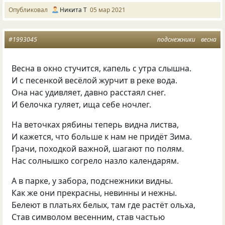
Опубликовал
Никита Т
05 мар 2021
#1993045
подснежники
весна
Весна в окно стучится, капель с утра слышна.
И с песенкой весёлой журчит в реке вода.
Она нас удивляет, давно расстаял снег.
И белочка гуляет, ища себе ночлег.
На веточках рябины теперь видна листва,
И кажется, что больше к нам не придёт Зима.
Грачи, походкой важной, шагают по полям.
Нас солнышко согрело назло календарям.
А в парке, у забора, подснежники видны.
Как же они прекрасны, невинны и нежны.
Белеют в платьях белых, там где растёт ольха,
Став символом весенним, став частью