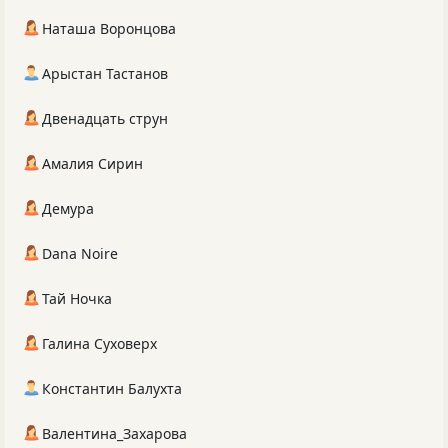
Наташа Воронцова
Арыстан Тастанов
Двенадцать струн
Амалия Сирин
Демура
Dana Noire
Тай Ночка
Галина Суховерх
Константин Балухта
Валентина_Захарова