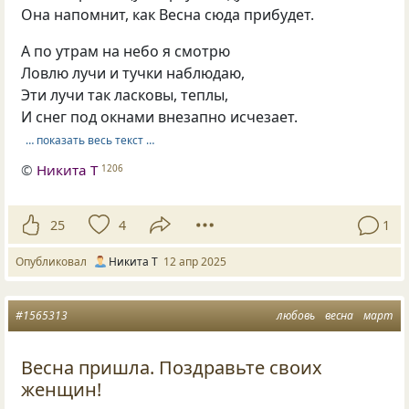
Она напомнит, как Весна сюда прибудет.
А по утрам на небо я смотрю
Ловлю лучи и тучки наблюдаю,
Эти лучи так ласковы, теплы,
И снег под окнами внезапно исчезает.
… показать весь текст …
©
Никита Т
1206
25
4
1
Опубликовал
Никита Т
12 апр 2025
#1565313
любовь
весна
март
Весна пришла. Поздравьте своих
женщин!