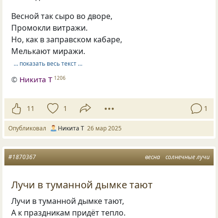
Весной так сыро во дворе,
Промокли витражи.
Но, как в заправском кабаре,
Мелькают миражи.
… показать весь текст …
©
Никита Т
1206
11
1
1
Опубликовал
Никита Т
26 мар 2025
#1870367
весна
солнечные лучи
Лучи в туманной дымке тают
Лучи в туманной дымке тают,
А к праздникам придёт тепло.