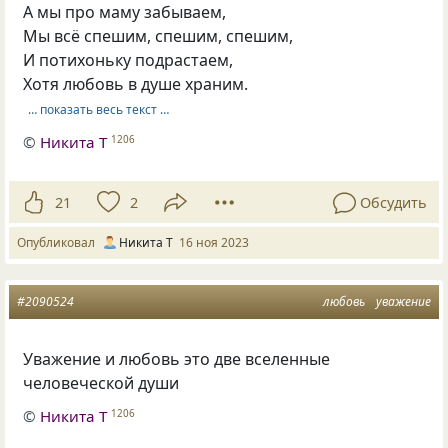
А мы про маму забываем,
Мы всё спешим, спешим, спешим,
И потихоньку подрастаем,
Хотя любовь в душе храним.
… показать весь текст …
©
Никита Т
1206
21
2
Обсудить
Опубликовал
Никита Т
16 ноя 2023
#2090524
любовь
уважение
Уважение и любовь это две вселенные
человеческой души
©
Никита Т
1206