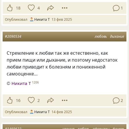
18
4
1
Опубликовал
Никита Т
13 фев 2025
#2090534
любовь
дыхание
Стремление к любви так же естественно, как
прием пищи или дыхание, и поэтому недостаток
любви приводит к болезням и пониженной
самооценке…
©
Никита Т
1206
16
2
2
Опубликовал
Никита Т
14 фев 2025
#1469622
ирония
любовь
афоризмы
флирт