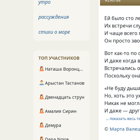
#290788
утро
рассуждения
Ей было сто ле
Их встречи сл
стихи о море
И чаще всего 
Он просто зво
Вот как-то по
ТОП УЧАСТНИКОВ
И даже когда 
Встречались о
Наташа Воронцова
Поскольку он
Арыстан Тастанов
«Не буду дыша
Но, хоть это 
Двенадцать струн
Никак не могл
И даже — друг
Амалия Сирин
… показать весь т
Демура
©
Марта Вале
Dana Noire