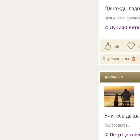
Однажды вздо
Нет ничего лучше
©
Лучия-Свет
68
Опубликовала
L
#2206678
Учитесь дышат
Философское...
©
Пётр Цезаре