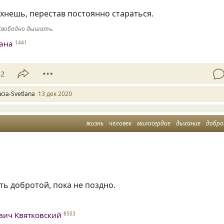
хнешь, перестав постоянно стараться.
 свободно дышать.
лана
1441
12
ucia-Svetlana
13 дек 2020
жизнь
человек
милосердие
дыхание
добр
ь добротой, пока не поздно.
вич Квятковский
8503