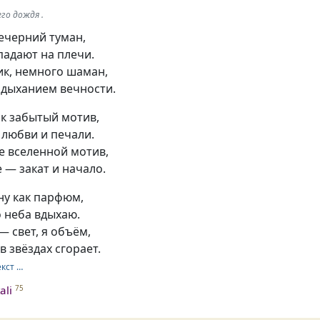
го дождя .
вечерний туман,
падают на плечи.
ик, немного шаман,
 дыханием вечности.
ак забытый мотив,
 любви и печали.
е вселенной мотив,
 — закат и начало.
ну как парфюм,
 неба вдыхаю.
 — свет, я объём,
в звёздах сгорает.
екст …
ali
75