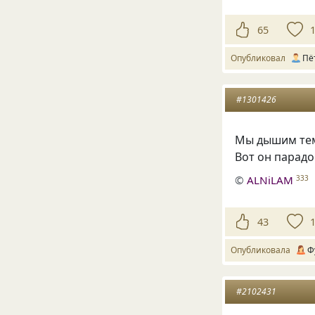
65
Опубликовал
Пё
#1301426
Мы дышим те
Вот он парадо
©
ALNiLAM
333
43
Опубликовала
Ф
#2102431