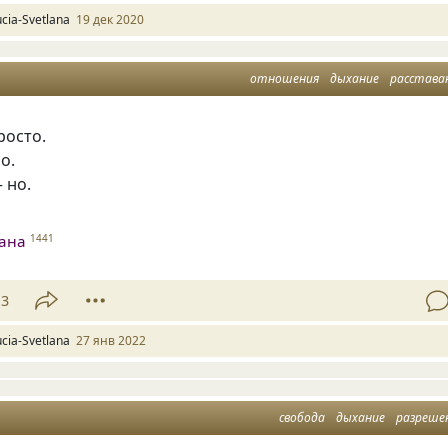
ucia-Svetlana
19 дек 2020
отношения
дыхание
расстава
росто.
о.
 но.
лана
1441
13
ucia-Svetlana
27 янв 2022
свобода
дыхание
разреше