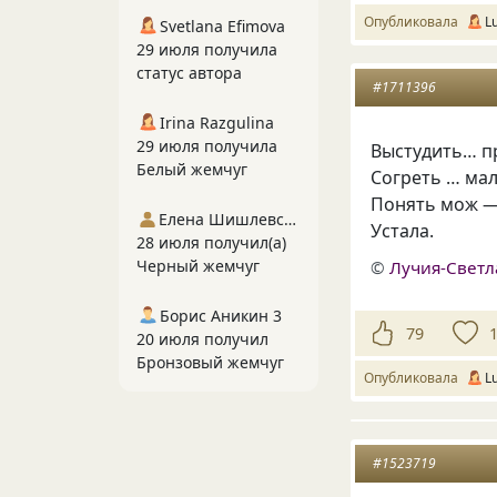
Опубликовала
L
Svetlana Efimova
29 июля получила
статус автора
#1711396
Irina Razgulina
29 июля получила
Выстудить… п
Белый жемчуг
Согреть … мал
Понять мож —
Елена Шишлевская
Устала.
28 июля получил(а)
Черный жемчуг
©
Лучия-Свет
Борис Аникин 3
79
20 июля получил
Бронзовый жемчуг
Опубликовала
L
#1523719