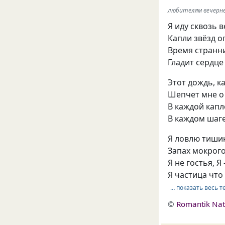
любителям вечерне
Я иду сквозь 
Капли звёзд о
Время странн
Гладит сердце
Этот дождь, к
Шепчет мне о
В каждой капл
В каждом шаге
Я ловлю тиши
Запах мокрого
Я не гостья, Я
Я частица что 
… показать весь т
©
Romantik Nat