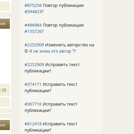
#875258
Повтор публикации
#594823
?
ния
#496984
Повтор публикации
#155726
?
#2252909
Изменить авторство на
©
Я не знаю кто автор
?
0
#2252909
Исправить текст
публикации?
#374171
Исправить текст
26
публикации?
#367716
Исправить текст
публикации?
#812418
Исправить текст
ние
публикации?