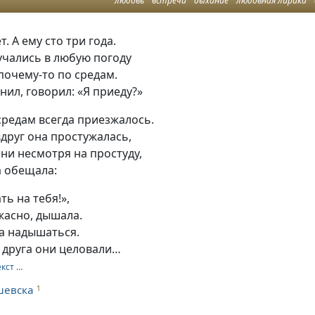
любовь
встречи
дыхание
любовная лирика
т. А ему сто три года.
учались в любую погоду
почему-то по средам.
нил, говорил: «Я приеду?»
 средам всегда приезжалось.
вдруг она простужалась,
ни несмотря на простуду,
а обещала:
ть на тебя!»,
ужасно, дышала.
а надышаться.
 друга они целовали…
екст …
шевска
1