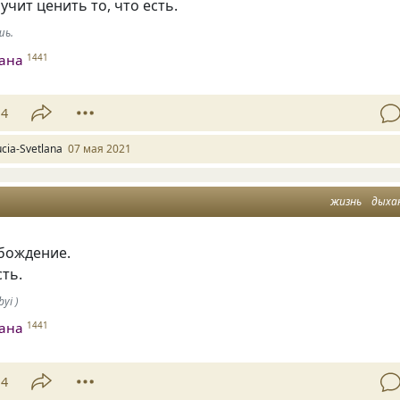
чит ценить то, что есть.
шь.
лана
1441
14
ucia-Svetlana
07 мая 2021
жизнь
дыха
бождение.
ть.
yi )
лана
1441
14