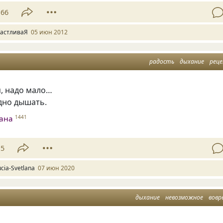
66
астливаЯ
05 июн 2012
радость
дыхание
рец
я, надо мало…
дно дышать.
лана
1441
15
ucia-Svetlana
07 июн 2020
дыхание
невозможное
вовр