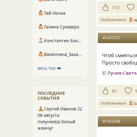
113
Тай Ночка
Опубликовала
щ
Галина Суховерх
#1433727
Константин Балухта
Валентина_Захарова
Чтоб смеятьс
Просто свобо
весь топ ⮕
©
Лучия-Свет
91
ПОСЛЕДНИЕ
СОБЫТИЯ
Опубликовала
L
Сергей Иванов 22
08 августа
получил(а) Белый
#1595208
жемчуг