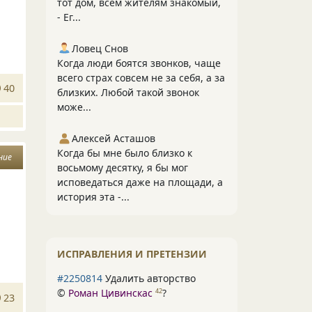
тот дом, всем жителям знакомый,
- Ег...
Ловец Снов
Когда люди боятся звонков, чаще
всего страх совсем не за себя, а за
40
близких. Любой такой звонок
може...
Алексей Асташов
Когда бы мне было близко к
ние
восьмому десятку, я бы мог
исповедаться даже на площади, а
история эта -...
ИСПРАВЛЕНИЯ И ПРЕТЕНЗИИ
#2250814
Удалить авторство
©
Роман Цивинскас
?
42
23