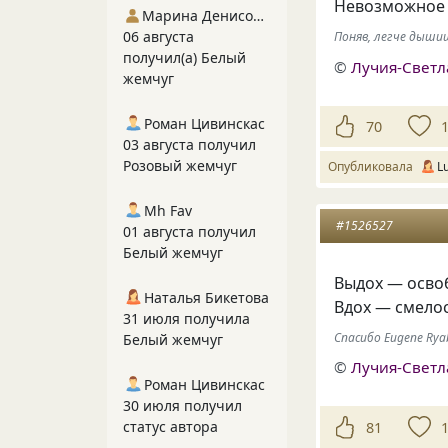
Невозможное у
Марина Денисова 5
06 августа
Поняв, легче дыши
получил(а) Белый
©
Лучия-Свет
жемчуг
Роман Цивинскас
70
03 августа получил
Розовый жемчуг
Опубликовала
L
Mh Fav
#1526527
01 августа получил
Белый жемчуг
Выдох — осво
Наталья Бикетова
Вдох — смелос
31 июля получила
Спасибо Eugene Ryab
Белый жемчуг
©
Лучия-Свет
Роман Цивинскас
30 июля получил
статус автора
81