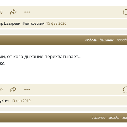
18
тр Цезаревич Квятковский
15 фев 2026
любовь
дыхание
парад
ми
,
от кого дыхание перехватывает…
кс.
10
уКcия
13 сен 2019
дыхание
звезды
ка