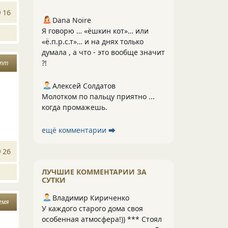
16
Dana Noire
Я говорю … «ёшкин кот»… или
«ё.п.р.с.т»… и на днях только
думала , а что - это вообще значит
?!
епт
Алексей Солдатов
Молотком по пальцу приятно ...
когда промажешь.
ещё комментарии ⮕
26
ЛУЧШИЕ КОММЕНТАРИИ ЗА
СУТКИ
Владимир Кириченко
емя
У каждого старого дома своя
особенная атмосфера!)) *** Стоял