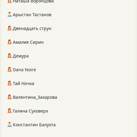
Наташа Воронцова
Арыстан Тастанов
Двенадцать струн
Амалия Сирин
Демура
Dana Noire
Тай Ночка
Валентина_Захарова
Галина Суховерх
Константин Балухта