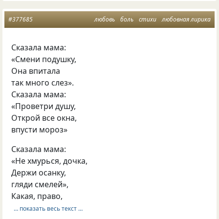
#377685
любовь
боль
стихи
любовная лирика
Сказала мама:
«Смени подушку,
Она впитала
так много слез».
Сказала мама:
«Проветри душу,
Открой все окна,
впусти мороз»
Сказала мама:
«Не хмурься, дочка,
Держи осанку,
гляди смелей»,
Какая, право,
… показать весь текст …