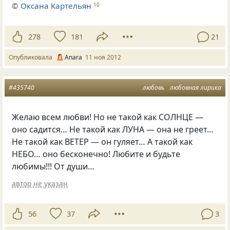
©
Оксана Картельян
10
278
181
21
Опубликовала
Anara
11 ноя 2012
#435740
любовь
любовная лирика
Желаю всем любви! Но не такой как СОЛНЦЕ —
оно садится… Не такой как ЛУНА — она не греет…
Не такой как ВЕТЕР — он гуляет… А такой как
НЕБО… оно бесконечно! Любите и будьте
любимы!!! От души…
автор не указан
56
37
3