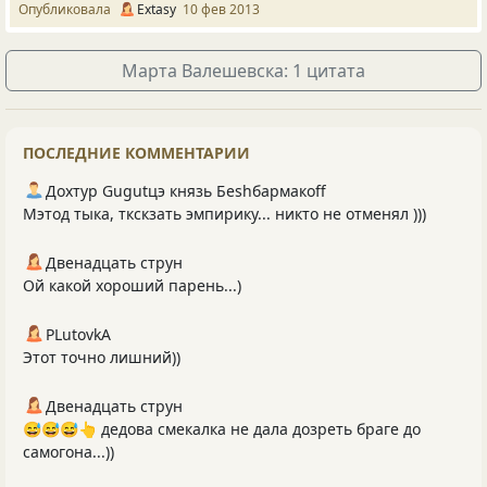
Опубликовала
Extasy
10 фев 2013
Марта Валешевска: 1 цитата
ПОСЛЕДНИЕ КОММЕНТАРИИ
Дохтур Gugutцэ князь Беshбармакоff
Мэтод тыка, ткскзать эмпирику... никто не отменял )))
Двенадцать струн
Ой какой хороший парень...)
PLutоvkА
Этот точно лишний))
Двенадцать струн
😅😅😅👆 дедова смекалка не дала дозреть браге до
самогона...))