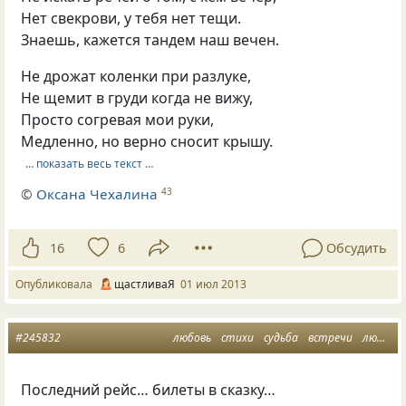
Нет свекрови, у тебя нет тещи.
Знаешь, кажется тандем наш вечен.
Не дрожат коленки при разлуке,
Не щемит в груди когда не вижу,
Просто согревая мои руки,
Медленно, но верно сносит крышу.
… показать весь текст …
©
Оксана Чехалина
43
16
6
Обсудить
Опубликовала
щастливаЯ
01 июл 2013
#245832
любовь
стихи
судьба
встречи
любовная лирика
Последний рейс… билеты в сказку…