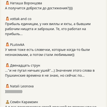
Наташа Воронцова
А получится добрести до достижения?))))
vottak and co
Прибыль единицам, у них виллы и яхты, а бывшим
рабочим нищета и заброшки. Те, кто работал на
прибыль...
PLutоvkА
У меня тоже есть словечки, которые когда-то были
незнакомыми, а потом стали любимыми))
Двенадцать струн
..."и не пугал ничьих ушей"...) Значение этого слова в
Пушкинские времена я не знаю, но сейчас по...
Natali Leonova
))))))))))))))))))
Семён Карамзин
А я вас покритиковал своей иронией во втором случае.