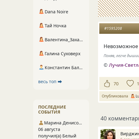
Dana Noire
Тай Ночка
#1595208
Валентина_Захарова
Невозможное у
Галина Суховерх
Поняв, легче дыши
©
Лучия-Свет
Константин Балухта
весь топ ⮕
70
Опубликовала
L
ПОСЛЕДНИЕ
СОБЫТИЯ
40 комментар
Марина Денисова 5
06 августа
Вирджи
получил(а) Белый