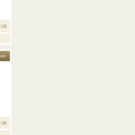
23
ния
26