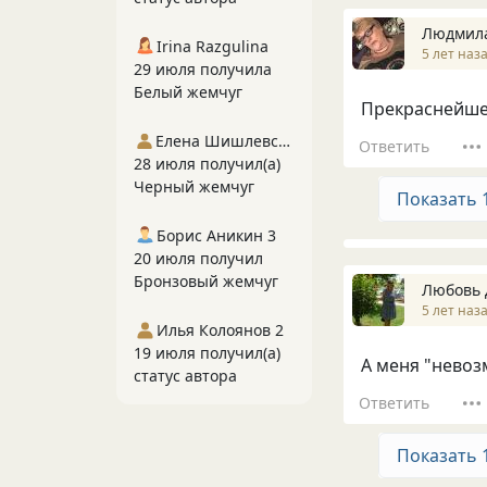
Людмил
Irina Razgulina
5 лет наз
29 июля получила
Белый жемчуг
Прекраснейшее
Елена Шишлевская
Ответить
28 июля получил(а)
Черный жемчуг
Показать 
Борис Аникин 3
20 июля получил
Бронзовый жемчуг
Любовь
5 лет наз
Илья Колоянов 2
19 июля получил(а)
А меня "невоз
статус автора
Ответить
Показать 