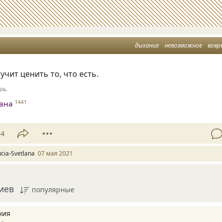
дыхание
невозможное
вовр
чит ценить то, что есть.
шь.
лана
1441
14
ucia-Svetlana
07 мая 2021
иев
популярные
ния