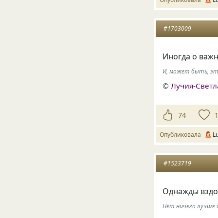
#1703009
Иногда о важ
И, может быть, это
©
Лучия-Свет
74
Опубликовала
L
#1523719
Однажды вздо
Нет ничего лучше