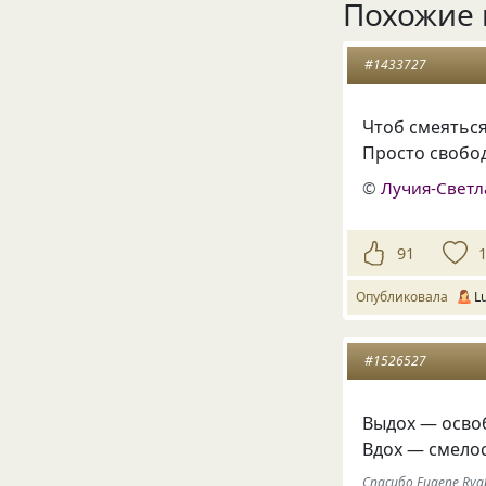
Похожие 
#1433727
Чтоб смеятьс
Просто свобо
©
Лучия-Свет
91
Опубликовала
L
#1526527
Выдох — осво
Вдох — смелос
Спасибо Eugene Ryab