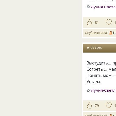
©
Лучия-Свет
81
Опубликовала
L
#1711396
Выстудить… п
Согреть … мал
Понять мож —
Устала.
©
Лучия-Свет
79
Опубликовала
L