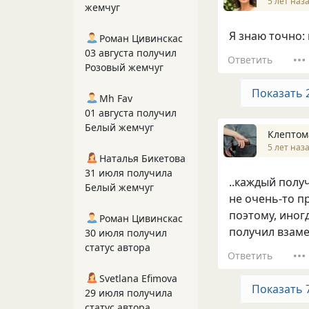
5 лет наз
жемчуг
Я знаю точно:
Роман Цивинскас
03 августа получил
Ответить
Розовый жемчуг
Показать 
Mh Fav
01 августа получил
Белый жемчуг
Клептом
5 лет наз
Наталья Бикетова
31 июля получила
..каждый получ
Белый жемчуг
не очень-то пр
поэтому, иног
Роман Цивинскас
получил взамен
30 июля получил
статус автора
Ответить
Svetlana Efimova
Показать 
29 июля получила
статус автора