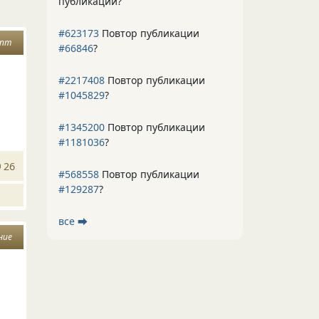
публикации?
#623173
Повтор публикации
епт
#66846
?
#2217408
Повтор публикации
#1045829
?
#1345200
Повтор публикации
#1181036
?
26
#568558
Повтор публикации
#129287
?
все ⮕
ние