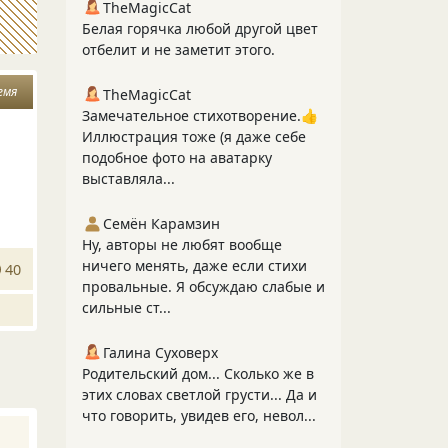
TheMagicCat
Белая горячка любой другой цвет
отбелит и не заметит этого.
емя
TheMagicCat
Замечательное стихотворение.👍
Иллюстрация тоже (я даже себе
подобное фото на аватарку
выставляла...
Семён Карамзин
Ну, авторы не любят вообще
ничего менять, даже если стихи
40
провальные. Я обсуждаю слабые и
сильные ст...
Галина Суховерх
Родительский дом... Сколько же в
этих словах светлой грусти... Да и
что говорить, увидев его, невол...