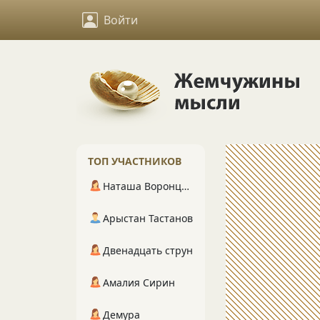
Войти
ТОП УЧАСТНИКОВ
Наташа Воронцова
Арыстан Тастанов
Двенадцать струн
Амалия Сирин
Демура