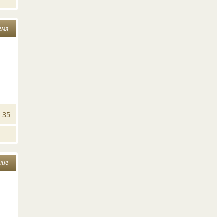
емя
35
ние