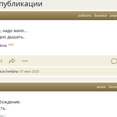
публикации
радость
дыхание
рец
я, надо мало…
дно дышать.
лана
1441
15
ucia-Svetlana
07 июн 2020
жизнь
дыха
бождение.
ть.
yi )