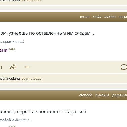
опыт
люди
поздно
вовр
ном, узнаешь по оставленным им следам…
 правильно...)
лана
1441
11
ucia-Svetlana
09 янв 2022
свобода
дыхание
разреше
хнешь, перестав постоянно стараться.
 свободно дышать.