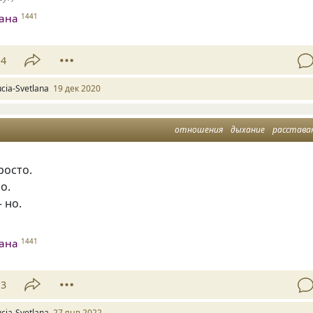
лана
1441
14
ucia-Svetlana
19 дек 2020
отношения
дыхание
расстава
росто.
о.
 но.
лана
1441
13
ucia-Svetlana
27 янв 2022