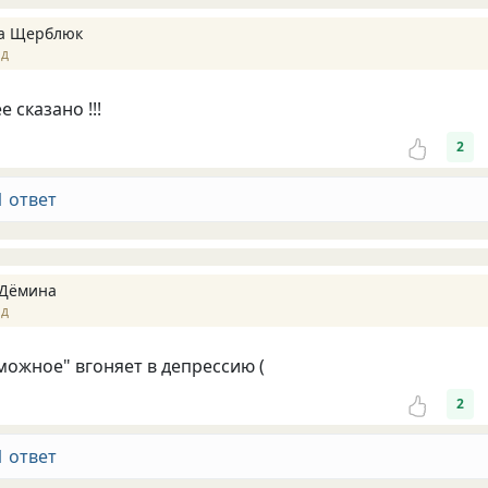
а Щерблюк
ад
 сказано !!!
2
1 ответ
 Дёмина
ад
можное" вгоняет в депрессию (
2
1 ответ