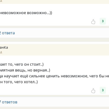
ад
 невозможное возможно...))
3
2 ответа
анКа
ад
ает то, чего он стоит..)
иятная вещь, но верная..)
да научает ещё сильнее ценить невозможное, чего бы н
 того, чего хотел..)
3
7 ответов