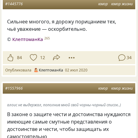
#1445776
юмор
юмор жизни
Сильнее многого, я дорожу порицанием тех,
чьё уважение — оскорбительно.
©
КлептоманКа
265
84
12
34
Опубликовала
КлептоманКа
02 июл 2020
#1557966
юмор
юмор жизни
алоис не выдержал, пополнив мной свой чорны-чорный список..)
В законе о защите чести и достоинства нуждаются
имеющие самые смутные представления о
достоинстве и чести, чтобы защищать их
самостоятельно