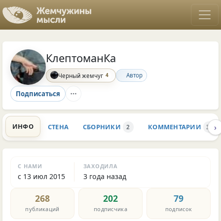
КлептоманКа
4
Автор
Черный жемчуг
Подписаться
›
ИНФО
СТЕНА
СБОРНИКИ
КОММЕНТАРИИ
2
33.5
С НАМИ
ЗАХОДИЛА
с 13 июл 2015
3 года назад
268
202
79
публикаций
подписчика
подписок