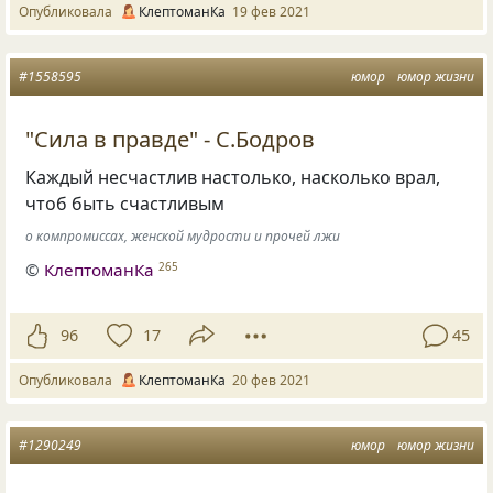
Опубликовала
КлептоманКа
19 фев 2021
#1558595
юмор
юмор жизни
"Сила в правде" - С.Бодров
Каждый несчастлив настолько, насколько врал,
чтоб быть счастливым
о компромиссах, женской мудрости и прочей лжи
©
КлептоманКа
265
96
17
45
Опубликовала
КлептоманКа
20 фев 2021
#1290249
юмор
юмор жизни