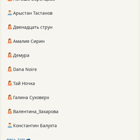
Арыстан Тастанов
Двенадцать струн
Амалия Сирин
Демура
Dana Noire
Тай Ночка
Галина Суховерх
Валентина_Захарова
Константин Балухта
весь топ ⮕