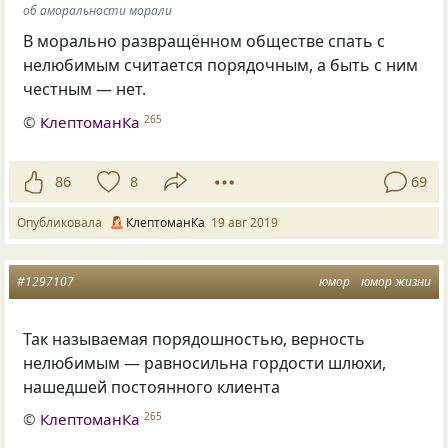
об аморальности морали
В морально развращённом обществе спать с
нелюбимым считается порядочным
,
а быть с ним
честным — нет.
©
КлептоманКа
265
86
8
69
Опубликовала
КлептоманКа
19 авг 2019
#1297107
юмор
юмор жизни
Так называемая порядошностью, верность
нелюбимым — равносильна гордости шлюхи,
нашедшей постоянного клиента
©
КлептоманКа
265