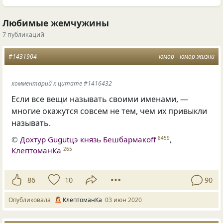
Любимые жемчужины
7 публикаций
#1431904
юмор
юмор жизни
комментарий к цитате #1416432
Если все вещи называть своими именами, —
многие окажутся совсем не тем, чем их привыкли
называть.
©
Дохтур Gugutцэ князь Бешбармакоff
,
8459
КлептоманКа
265
86
10
90
Опубликовала
КлептоманКа
03 июн 2020