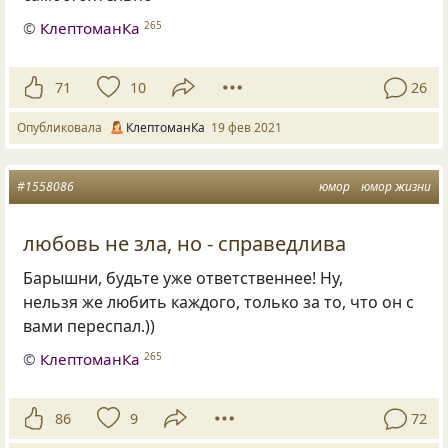
©
КлептоманКа
265
71
10
26
Опубликовала
КлептоманКа
19 фев 2021
#1558086
юмор
юмор жизни
любовь не зла, но - справедлива
Барышни, будьте уже ответственнее! Ну,
нельзя же любить каждого, только за то, что он с
вами переспал.))
©
КлептоманКа
265
86
9
72