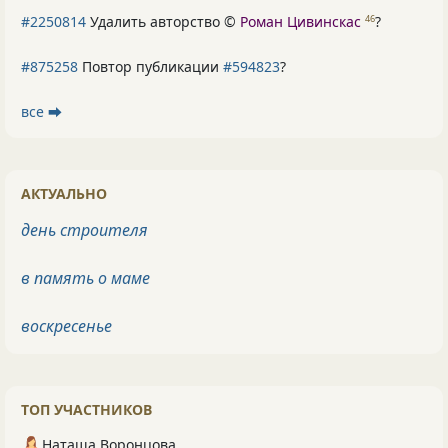
#2250814
Удалить авторство ©
Роман Цивинскас
?
46
#875258
Повтор публикации
#594823
?
все ⮕
АКТУАЛЬНО
день строителя
в память о маме
воскресенье
ТОП УЧАСТНИКОВ
Наташа Воронцова