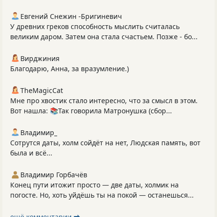
Евгений Снежин -Бригиневич
У древних греков способность мыслить считалась
великим даром. Затем она стала счастьем. Позже - бо...
Вирджиния
Благодарю, Анна, за вразумление.)
TheMagicCat
Мне про хвостик стало интересно, что за смысл в этом.
Вот нашла: 📚Так говорила Матронушка (сбор...
Владимир_
Сотрутся даты, холм сойдёт на нет, Людская память, вот
была и всё...
Владимир Горбачёв
Конец пути итожит просто — две даты, холмик на
погосте. Но, хоть уйдёшь ты на покой — останешься...
ещё комментарии ⮕