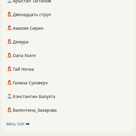
Арыстан Тастанов
Двенадцать струн
Амалия Сирин
Демура
Dana Noire
Тай Ночка
Галина Суховерх
Константин Балухта
Валентина_Захарова
весь топ ⮕