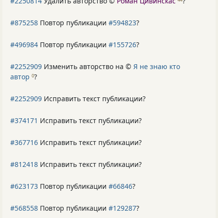
#2250814
Удалить авторство ©
Роман Цивинскас
?
#875258
Повтор публикации
#594823
?
#496984
Повтор публикации
#155726
?
#2252909
Изменить авторство на ©
Я не знаю кто
автор
?
0
#2252909
Исправить текст публикации?
#374171
Исправить текст публикации?
#367716
Исправить текст публикации?
#812418
Исправить текст публикации?
#623173
Повтор публикации
#66846
?
#568558
Повтор публикации
#129287
?