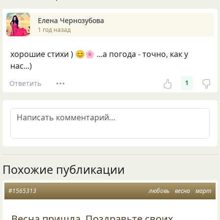
Елена Чернозубова
1 год назад
хорошие стихи ) 😊🌸 ...а погода - точно, как у
нас...)
Ответить
1
Похожие публикации
#1565313
любовь
весна
март
Весна пришла. Поздравьте своих