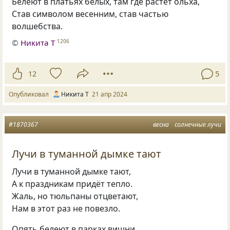
Белеют в платьях белых, там где растёт ольха,
Став символом весенним, став частью
волшебства.
©
Никита Т
1206
12
5
Опубликовал
Никита Т
21 апр 2024
#1870367
весна
солнечные лучи
Лучи в туманной дымке тают
Лучи в туманной дымке тают,
А к праздникам придёт тепло.
Жаль, но тюльпаны отцветают,
Нам в этот раз не повезло.
Опять белеют в парках вишни,