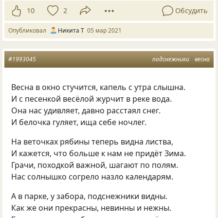
10
2
Обсудить
Опубликовал
Никита Т
05 мар 2021
#1993045
подснежники
весна
Весна в окно стучится, капель с утра слышна.
И с песенкой весёлой журчит в реке вода.
Она нас удивляет, давно расстаял снег.
И белочка гуляет, ища себе ночлег.
На веточках рябины теперь видна листва,
И кажется, что больше к нам не придёт Зима.
Грачи, походкой важной, шагают по полям.
Нас солнышко согрело назло календарям.
А в парке, у забора, подснежники видны.
Как же они прекрасны, невинны и нежны.