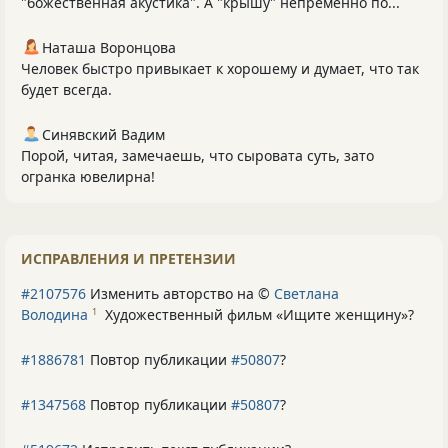
"божественная акустика". А "крышу" непременно по...
Наташа Воронцова
Человек быстро привыкает к хорошему и думает, что так
будет всегда.
Синявский Вадим
Порой, читая, замечаешь, что сыровата суть, зато
огранка ювелирна!
ИСПРАВЛЕНИЯ И ПРЕТЕНЗИИ
#2107576
Изменить авторство на ©
Светлана
Володина
Художественный фильм «Ищите женщину»
?
1
#1886781
Повтор публикации
#50807
?
#1347568
Повтор публикации
#50807
?