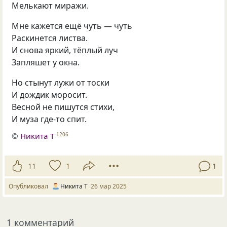
Мелькают миражи.
Мне кажется ещё чуть — чуть
Раскинется листва.
И снова яркий, тёплый луч
Запляшет у окна.
Но стынут лужи от тоски
И дождик моросит.
Весной не пишутся стихи,
И муза где-то спит.
©
Никита Т
1206
11
1
1
Опубликовал
Никита Т
26 мар 2025
1 комментарий