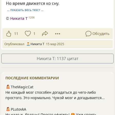
Но время движется ко сну.
… показать весь текст …
©
Никита Т
1206
11
1
Обсудить
Опубликовал
Никита Т
15 мар 2025
Никита Т: 1137 цитат
ПОСЛЕДНИЕ КОММЕНТАРИИ
TheMagicCat
Не каждый мозг способен догадаться до чего-либо
простого. Это нормально. Чужой мозг и догадывается...
PLutоvkА
Ну надо ж, братцы! Просто офигеть! 🤩 Уже споить