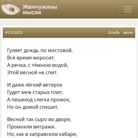
#2103855
дождь
весна
Гуляет дождь по мостовой.
Всё время моросит.
А речка, с тёмною водой,
Этой весной не спит.
И даже лёгкий ветерок
Гудит меж старых плит.
А пешеход слегка промок,
Но он домой спешит.
Весной так сыро во дворе,
Промокли витражи.
Но, как в заправском кабаре,