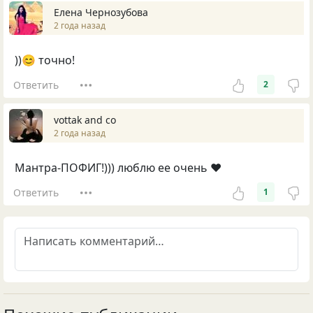
Елена Чернозубова
2 года назад
))😊 точно!
Ответить
2
vottak and co
2 года назад
Мантра-ПОФИГ!))) люблю ее очень ❤️
Ответить
1