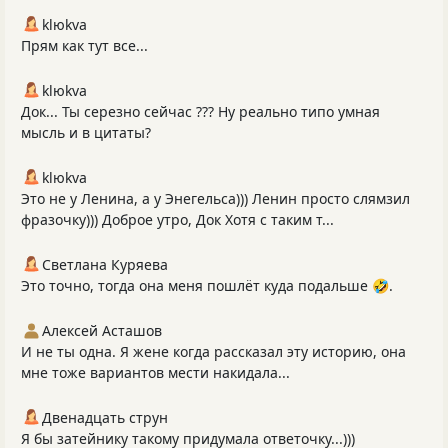
klюkva
Прям как тут все...
klюkva
Док... Ты серезно сейчас ??? Ну реально типо умная
мысль и в цитаты?
klюkva
Это не у Ленина, а у Энегельса))) Ленин просто слямзил
фразочку))) Доброе утро, Док Хотя с таким т...
Светлана Куряева
Это точно, тогда она меня пошлёт куда подальше 🤣.
Алексей Асташов
И не ты одна. Я жене когда рассказал эту историю, она
мне тоже вариантов мести накидала...
Двенадцать струн
Я бы затейнику такому придумала ответочку...)))