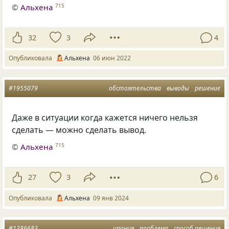
©
Альхена
715
32
3
4
Опубликовала
Альхена
06 июн 2022
#1955079
обстоятельства
выводы
решение
Даже в ситуации когда кажется ничего нельзя
сделать — можно сделать вывод.
©
Альхена
715
27
3
6
Опубликовала
Альхена
09 янв 2024
#1386683
ирония
проблема
способ решения