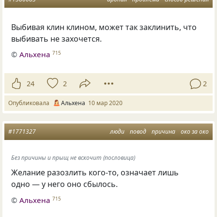
Выбивая клин клином, может так заклинить, что
выбивать не захочется.
©
Альхена
715
24
2
2
Опубликовала
Альхена
10 мар 2020
#1771327
люди
повод
причина
око за око
Без причины и прыщ не вскочит (пословица)
Желание разозлить кого-то, означает лишь
одно — у него оно сбылось.
©
Альхена
715