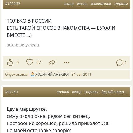
#122209
юмор
жизнь
знакомства
страны
ТОЛЬКО В РОССИИ
ЕСТЬ ТАКОЙ СПОСОБ ЗНАКОМСТВА — БУХАЛИ
ВМЕСТЕ …)
автор не указан
9
27
1
Опубликовал
ХОДЯЧИЙ АНЕКДОТ
31 авг 2011
#92783
ирония
юмор
страны
дружба народов
Еду в маршрутке,
сижу около окна, рядом сел китаец,
настроение хорошее, решила приколоться:
на моей остановке говорю: