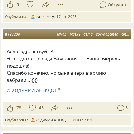
5
Обсудить
Опубликовал
svetlo-seryi
17 авг 2023
#122208
юмор
жизнь
дети
государство
страны
Алло, здравствуйте!!!
Это с детcкого сада Вам звонят … Ваша очередь
подошла!!!
Спасибо конечно, но сына вчера в армию
забрали…)))))
©
ХОДЯЧИЙ АНЕКДОТ
8
78
45
5
Опубликовал
ХОДЯЧИЙ АНЕКДОТ
31 авг 2011