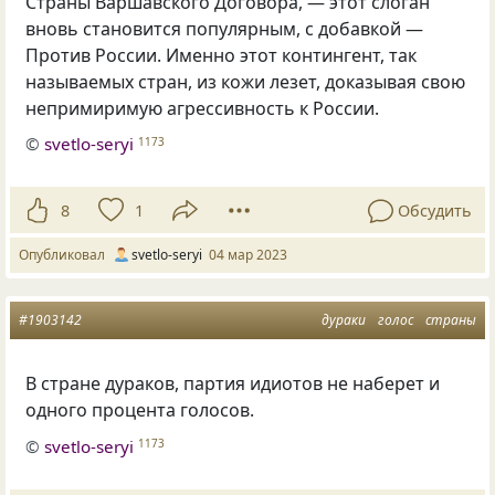
Страны Варшавского Договора, — этот слоган
вновь становится популярным, с добавкой —
Против России. Именно этот контингент, так
называемых стран, из кожи лезет, доказывая свою
непримиримую агрессивность к России.
©
svetlo-seryi
1173
8
1
Обсудить
Опубликовал
svetlo-seryi
04 мар 2023
#1903142
дураки
голос
страны
В стране дураков, партия идиотов не наберет и
одного процента голосов.
©
svetlo-seryi
1173