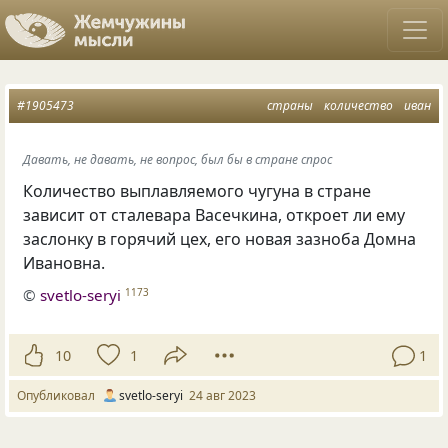
#1905473
страны
количество
иван
Давать, не давать, не вопрос, был бы в стране спрос
Количество выплавляемого чугуна в стране
зависит от сталевара Васечкина, откроет ли ему
заслонку в горячий цех, его новая зазноба Домна
Ивановна.
©
svetlo-seryi
1173
10
1
1
Опубликовал
svetlo-seryi
24 авг 2023