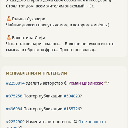
Стоял тот дом, всем жителям знакомый, - Ег...
Галина Суховерх
Чайник должен пахнуть домом, в котором живёшь.)
Валентина-Софи
Что.то такое нарисовалось.... Больше не нужно искать
смысла в обрывках фраз... Просто позволь д...
ИСПРАВЛЕНИЯ И ПРЕТЕНЗИИ
#2250814
Удалить авторство ©
Роман Цивинскас
?
42
#875258
Повтор публикации
#594823
?
#496984
Повтор публикации
#155726
?
#2252909
Изменить авторство на ©
Я не знаю кто
автор
?
0