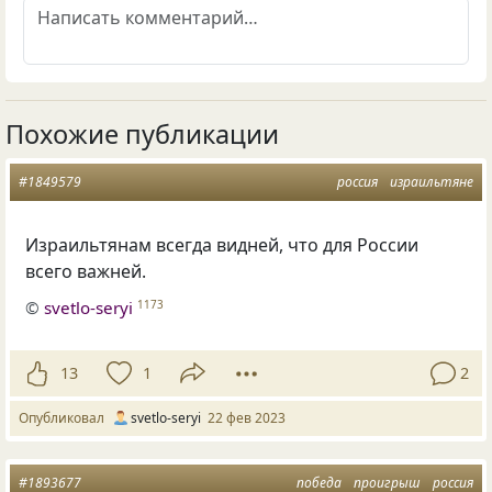
Похожие публикации
#1849579
россия
израильтяне
Израильтянам всегда видней, что для России
всего важней.
©
svetlo-seryi
1173
13
1
2
Опубликовал
svetlo-seryi
22 фев 2023
#1893677
победа
проигрыш
россия