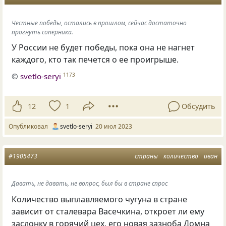
Честные победы, остались в прошлом, сейчас достаточно
прогнуть соперника.
У России не будет победы, пока она не нагнет
каждого, кто так печется о ее проигрыше.
©
svetlo-seryi
1173
12
1
Обсудить
Опубликовал
svetlo-seryi
20 июл 2023
#1905473
страны
количество
иван
Давать, не давать, не вопрос, был бы в стране спрос
Количество выплавляемого чугуна в стране
зависит от сталевара Васечкина, откроет ли ему
заслонку в горячий цех, его новая зазноба Домна