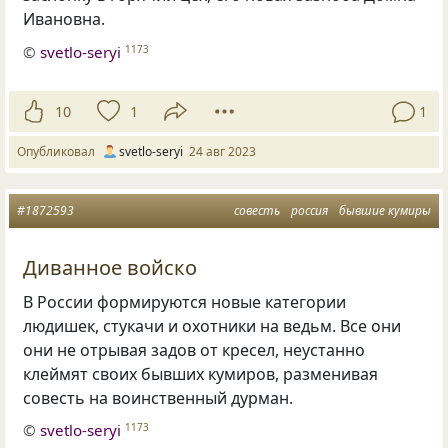
Ивановна.
©
svetlo-seryi
1173
10
1
1
Опубликовал
svetlo-seryi
24 авг 2023
#1872593
совесть
россия
бывшие кумиры
Диванное войско
В России формируются новые категории
людишек, стукачи и охотники на ведьм. Все они
они не отрывая задов от кресел, неустанно
клеймят своих бывших кумиров, разменивая
совесть на воинственный дурман.
©
svetlo-seryi
1173