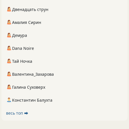
Двенадцать струн
Амалия Сирин
Демура
Dana Noire
Тай Ночка
Валентина_Захарова
Галина Суховерх
Константин Балухта
весь топ ⮕