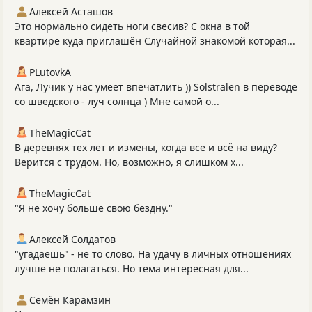
Алексей Асташов
Это нормально сидеть ноги свесив? С окна в той
квартире куда приглашён Случайной знакомой которая...
PLutоvkА
Ага, Лучик у нас умеет впечатлить )) Solstralen в переводе
со шведского - луч солнца ) Мне самой о...
TheMagicCat
В деревнях тех лет и измены, когда все и всё на виду?
Верится с трудом. Но, возможно, я слишком х...
TheMagicCat
"Я не хочу больше свою бездну."
Алексей Солдатов
"угадаешь" - не то слово. На удачу в личных отношениях
лучше не полагаться. Но тема интересная для...
Семён Карамзин