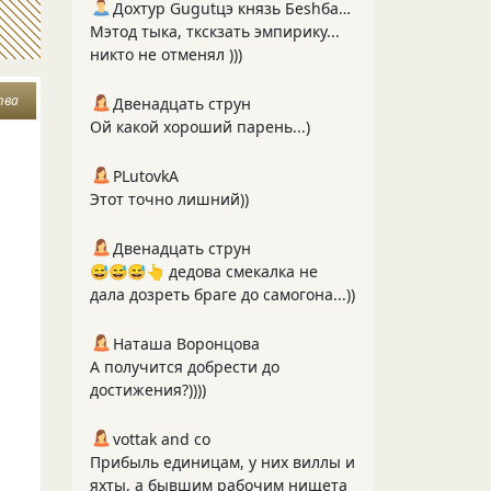
Дохтур Gugutцэ князь Беshбармакоff
Мэтод тыка, ткскзать эмпирику...
никто не отменял )))
тва
Двенадцать струн
Ой какой хороший парень...)
PLutоvkА
Этот точно лишний))
Двенадцать струн
😅😅😅👆 дедова смекалка не
дала дозреть браге до самогона...))
Наташа Воронцова
А получится добрести до
достижения?))))
vottak and co
Прибыль единицам, у них виллы и
яхты, а бывшим рабочим нищета