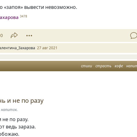
о «запоя» вывести невозможно.
ахарова
3478
10
алентина_Захарова
27 авг 2021
стихи
страсть
кофе
напи
ь и не по разу
й напиток.
 не по разу.
т ведь зараза.
обожаю.