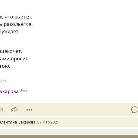
, что вьётся.
ь разольётся.
буждает.
 щекочет.
ами просит.
стою.
екст …
ахарова
3478
10
алентина_Захарова
07 мар 2021