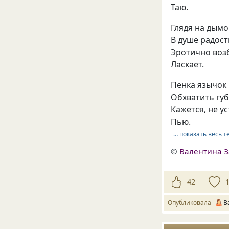
Таю.
Глядя на дымок
В душе радост
Эротично воз
Ласкает.
Пенка язычок
Обхватить губ
Кажется, не у
Пью.
… показать весь т
©
Валентина З
42
Опубликовала
В