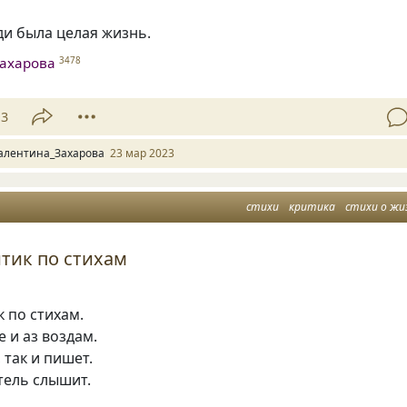
ди была целая жизнь.
ахарова
3478
13
алентина_Захарова
23 мар 2023
стихи
критика
стихи о жи
итик по стихам
к по стихам.
 и аз воздам.
 так и пишет.
тель слышит.