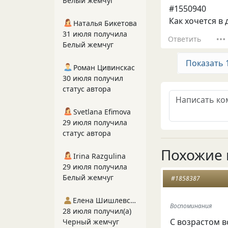
Белый жемчуг
#1550940
Как хочется в 
Наталья Бикетова
31 июля получила
Ответить
Белый жемчуг
Показать 
Роман Цивинскас
30 июля получил
статус автора
Svetlana Efimova
29 июля получила
статус автора
Похожие 
Irina Razgulina
29 июля получила
Белый жемчуг
#1858387
Елена Шишлевская
Воспоминания
28 июля получил(а)
С возрастом в
Черный жемчуг