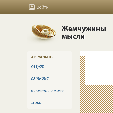
Войти
АКТУАЛЬНО
август
пятница
в память о маме
жара