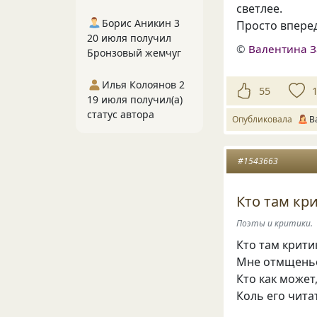
светлее.
Борис Аникин 3
Просто впере
20 июля получил
©
Валентина З
Бронзовый жемчуг
Илья Колоянов 2
55
19 июля получил(а)
статус автора
Опубликовала
В
#1543663
Кто там кр
Поэты и критики.
Кто там крити
Мне отмщенье
Кто как может,
Коль его чита