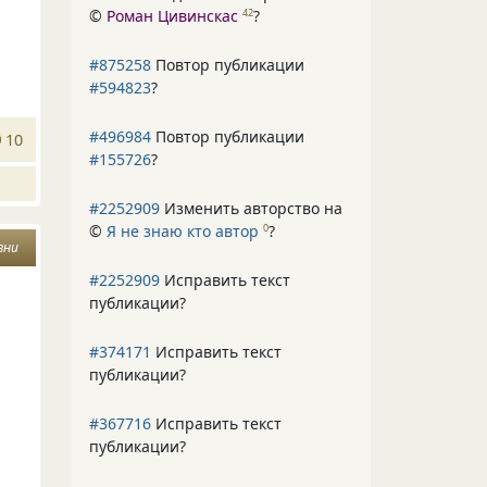
©
Роман Цивинскас
?
42
#875258
Повтор публикации
#594823
?
#496984
Повтор публикации
10
#155726
?
#2252909
Изменить авторство на
©
Я не знаю кто автор
?
0
зни
#2252909
Исправить текст
публикации?
#374171
Исправить текст
публикации?
#367716
Исправить текст
публикации?