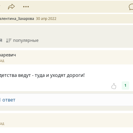
7
алентина_Захарова
30 апр 2022
я
популярные
заревич
зад
детства ведут - туда и уходят дороги!
1
1 ответ
зад