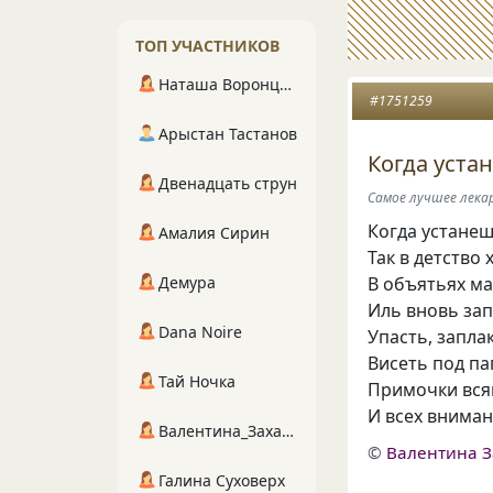
ТОП УЧАСТНИКОВ
Наташа Воронцова
#1751259
Арыстан Тастанов
Когда уста
Двенадцать струн
Самое лучшее лека
Когда устанеш
Амалия Сирин
Так в детство 
Демура
В объятьях м
Иль вновь зап
Dana Noire
Упасть, запла
Висеть под п
Тай Ночка
Примочки вся
И всех вниман
Валентина_Захарова
©
Валентина З
Галина Суховерх