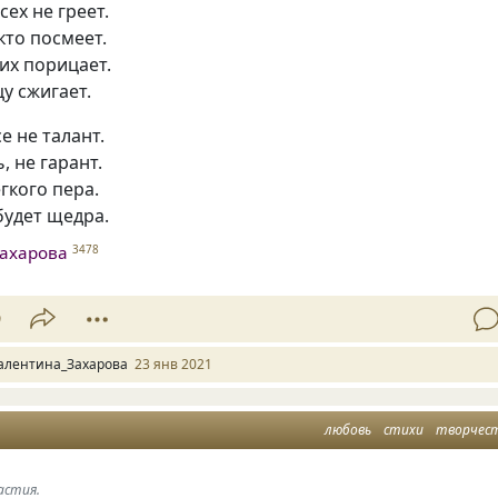
сех не греет.
кто посмеет.
их порицает.
у сжигает.
е не талант.
, не гарант.
гкого пера.
будет щедра.
ахарова
3478
9
алентина_Захарова
23 янв 2021
любовь
стихи
творчес
астия.