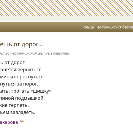
стихи
воспоминания детс
нешь от дорог….
рство - воспоминания светлые детства.
ь от дорог.
хочется вернуться.
аминых проснуться.
нуться за порог.
кать, трогать «шишку».
апиной подмышкой.
кие терпеть.
ьем завладеть.
ахарова
3478