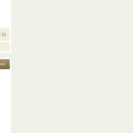
22
ток