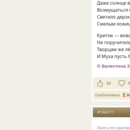
Даже солнце в
Возмущаться 
Светило дерзк
Смелым кожиц
Критик — вовс
Не поручитель
Творцам же лё
И Муза пусть 
©
Валентина З
50
Опубликовала
В
#1642771
Поэт и его пристр