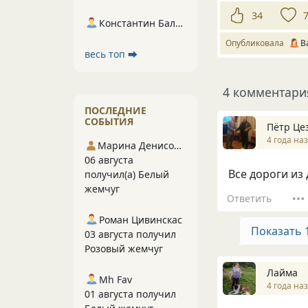
34
Константин Балухта
Опубликовала
В
весь топ ⮕
4 комментари
ПОСЛЕДНИЕ
СОБЫТИЯ
Пётр Це
4 года на
Марина Денисова 5
06 августа
Все дороги из 
получил(а) Белый
жемчуг
Ответить
Роман Цивинскас
Показать 
03 августа получил
Розовый жемчуг
Лайма
Mh Fav
4 года на
01 августа получил