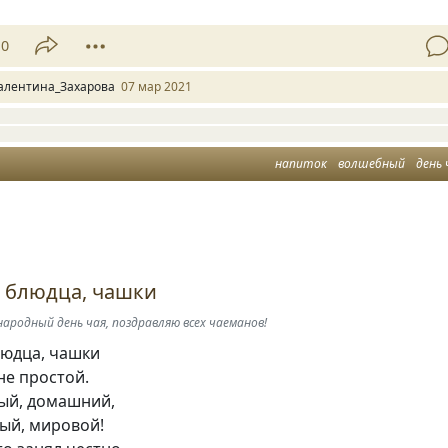
10
алентина_Захарова
07 мар 2021
напиток
волшебный
день 
 блюдца, чашки
народный день чая, поздравляю всех чаеманов!
людца, чашки
не простой.
ый, домашний,
ый, мировой!