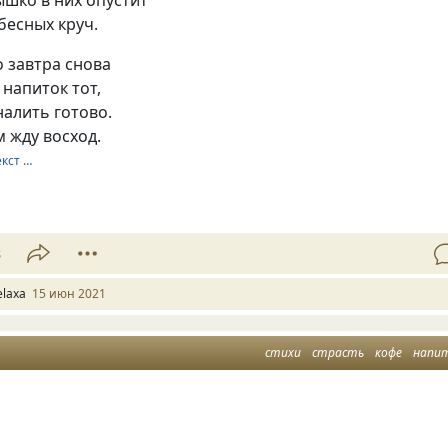
ебесных круч.
о завтра снова
 напиток тот,
налить готово.
 жду восход.
екст …
8
elaxa
15 июн 2021
стихи
страсть
кофе
напи