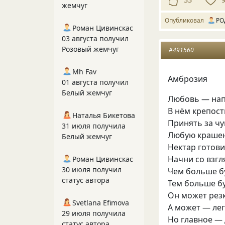
жемчуг
Опубликовал
РО
Роман Цивинскас
03 августа получил
Розовый жемчуг
#491560
Mh Fav
Амброзия
01 августа получил
Белый жемчуг
Любовь — нап
В нём крепост
Наталья Бикетова
Принять за чу
31 июля получила
Любую крашен
Белый жемчуг
Нектар готови
Начни со взгл
Роман Цивинскас
30 июля получил
Чем больше бу
статус автора
Тем больше бу
Он может резк
Svetlana Efimova
А может — лег
29 июля получила
Но главное —
статус автора