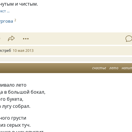
нутым и чистым.
екст …
ургова
2
9
ястреб
10 мая 2013
счастье
лето
напи
ливало лето
а в большой бокал,
го букета,
 лугу собрал.
ного грусти
из серых туч.
ышко в них опустит