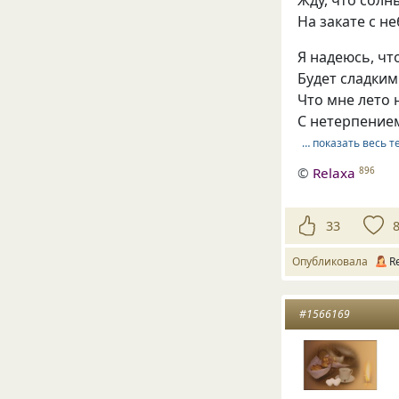
На закате с н
Я надеюсь, чт
Будет сладким
Что мне лето 
С нетерпением
… показать весь т
©
Relaxa
896
33
Опубликовала
R
#1566169