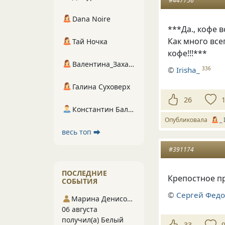
#447756
Dana Noire
***Да., кофе 
Как много все
Тай Ночка
кофе!!!***
Валентина_Захарова
©
Irisha_
336
Галина Суховерх
26
Константин Балухта
Опубликовала
_ 
весь топ ⮕
#391174
ПОСЛЕДНИЕ
Крепостное п
СОБЫТИЯ
©
Сергей Фед
Марина Денисова 5
06 августа
получил(а) Белый
33