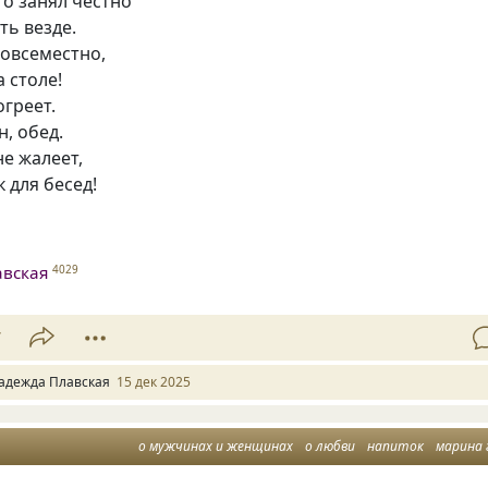
о занял честно
ть везде.
овсеместно,
а столе!
огреет.
, обед.
не жалеет,
 для бесед!
авская
4029
7
адежда Плавская
15 дек 2025
о мужчинах и женщинах
о любви
напиток
марина граци