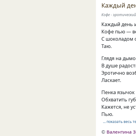
Каждый ден
Кофе - эротически
Каждый день и
Кофе пью — во
С шоколадом 
Таю.
Глядя на дымок
В душе радост
Эротично воз
Ласкает.
Пенка язычок
Обхватить губ
Кажется, не у
Пью.
… показать весь т
©
Валентина З