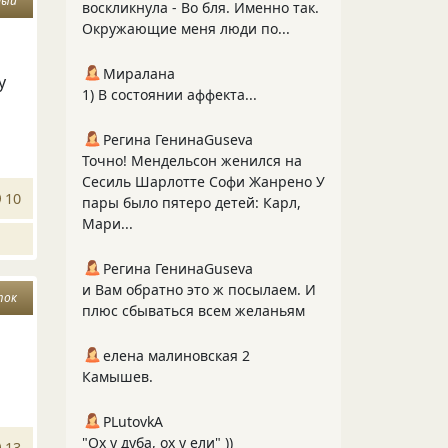
ный
воскликнула - Во бля. Именно так.
Окружающие меня люди по...
Миралана
у
1) В состоянии аффекта...
Регина ГенинаGuseva
Точно! Мендельсон женился на
Сесиль Шарлотте Софи Жанрено У
10
пары было пятеро детей: Карл,
Мари...
Регина ГенинаGuseva
и Вам обратно это ж посылаем. И
ток
плюс сбываться всем желаньям
елена малиновская 2
Камышев.
PLutоvkА
"Ох у дуба, ох у ели" ))
13