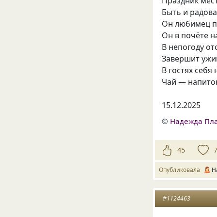
Праздник мест
Быть и радова
Он любимец п
Он в почёте н
В непогоду от
Завершит ужин
В гостях себя 
Чай — напиток
15.12.2025
©
Надежда Пл
45
Опубликовала
Н
#1124463