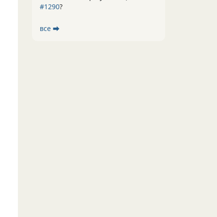
#1290
?
все ⮕