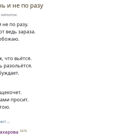
ь и не по разу
й напиток.
 не по разу.
т ведь зараза.
обожаю.
, что вьётся.
ь разольётся.
буждает.
 щекочет.
ами просит.
стою.
екст …
ахарова
3476