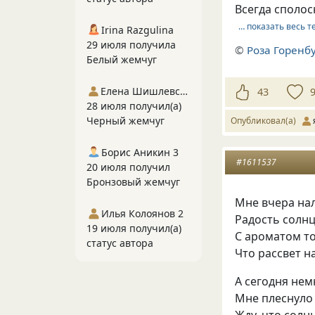
Всегда сполос
… показать весь т
Irina Razgulina
29 июля получила
©
Роза Горенб
Белый жемчуг
Елена Шишлевская
43
28 июля получил(а)
Черный жемчуг
Опубликовал(а)
Борис Аникин 3
#1611537
20 июля получил
Бронзовый жемчуг
Мне вчера на
Илья Колоянов 2
Радость солнц
19 июля получил(а)
С ароматом то
статус автора
Что рассвет на
А сегодня нем
Мне плеснуло 
Жду, что солн