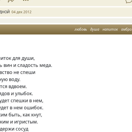
ДНОЙ
04 дек 2012
любовь
душа
напиток
амбро
иток для души,
ь вин и сладость меда.
вство не спеши
ую воду.
тся вдвоем.
ядов и улыбок.
дет спешки в нем,
дет в нем ошибок.
им быть, как кнут,
ким и игристым.
 держи сосуд