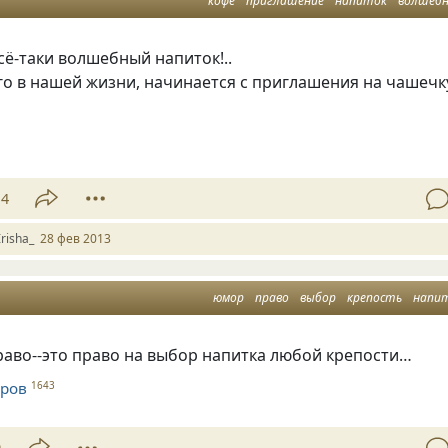
кофе
приглашение
напиток
волшеб
всё-таки волшебный напиток!..
го в нашей жизни, начинается с приглашения на чашечк
14
Irisha_
28 фев 2013
юмор
право
выбор
крепость
напи
раво--это право на выбор напитка любой крепости…
оров
1643
9