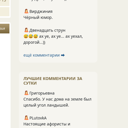
Вирджиния
Чёрный юмор.
зия
Двенадцать струн
😅😅😅 ах уе, ах уе... ах уехал,
дорогой...))
ещё комментарии ⮕
ЛУЧШИЕ КОММЕНТАРИИ ЗА
СУТКИ
Григорьевна
Спасибо. У нас дома на земле был
целый угол ландышей.
PLutоvkА
Настоящие афористы и