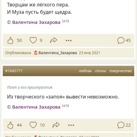
Творцам же лёгкого пера.
И Муза пусть будет щедра.
©
Валентина Захарова
3478
50
9
45
Опубликовала
Валентина_Захарова
23 янв 2021
#1642771
любовь
стихи
творчество
Поэт и его пристрастия.
Из творческого «запоя» вывести невозможно.
©
Валентина Захарова
3478
44
10
22