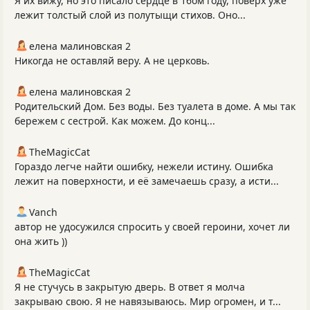
Я их вижу, но это писало сердце в 16ом году, поверх уже
лежит толстый слой из полутыщи стихов. Оно...
елена малиновская 2
Никогда не оставляй веру. А не церковь.
елена малиновская 2
Родительский Дом. Без воды. Без туалета в доме. А мы так
бережем с сестрой. Как можем. До конц...
TheMagicCat
Гораздо легче найти ошибку, нежели истину. Ошибка
лежит на поверхности, и её замечаешь сразу, а исти...
Vanch
автор не удосужился спросить у своей героини, хочет ли
она жить ))
TheMagicCat
Я не стучусь в закрытую дверь. В ответ я молча
закрываю свою. Я не навязываюсь. Мир огромен, и т...