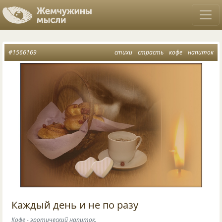
#1566169
стихи
страсть
кофе
напиток
Каждый день и не по разу
Кофе - эротический напиток.