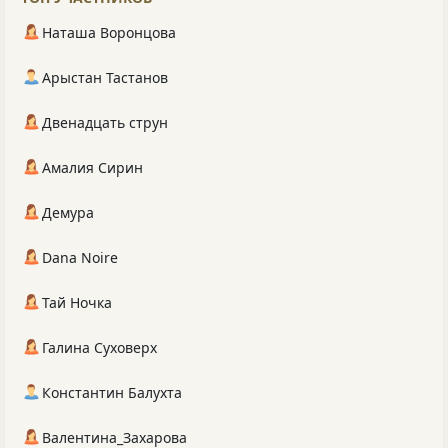
Наташа Воронцова
Арыстан Тастанов
Двенадцать струн
Амалия Сирин
Демура
Dana Noire
Тай Ночка
Галина Суховерх
Константин Балухта
Валентина_Захарова