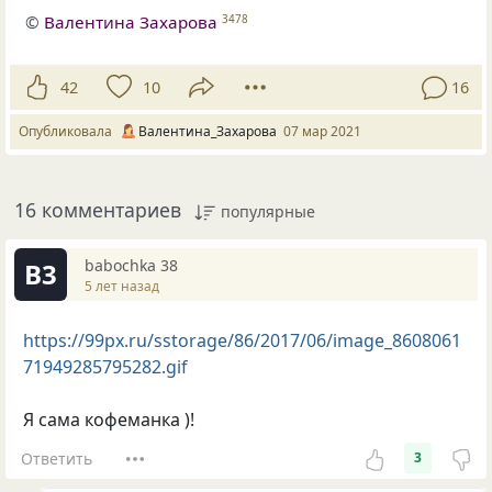
©
Валентина Захарова
3478
42
10
16
Опубликовала
Валентина_Захарова
07 мар 2021
16 комментариев
популярные
babochka 38
B3
5 лет назад
https://99px.ru/sstorage/86/2017/06/image_8608061
71949285795282.gif
Я сама кофеманка )!
Ответить
3