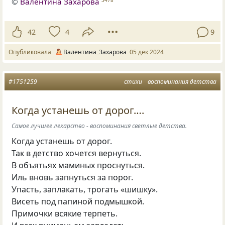
©
Валентина Захарова
3478
42
4
9
Опубликовала
Валентина_Захарова
05 дек 2024
#1751259
стихи
воспоминания детства
Когда устанешь от дорог….
Самое лучшее лекарство - воспоминания светлые детства.
Когда устанешь от дорог.
Так в детство хочется вернуться.
В объятьях маминых проснуться.
Иль вновь запнуться за порог.
Упасть, заплакать, трогать «шишку».
Висеть под папиной подмышкой.
Примочки всякие терпеть.