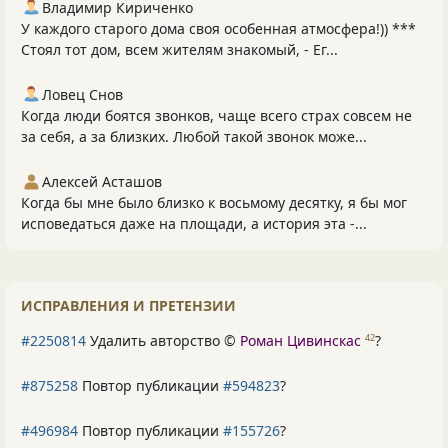
Владимир Кириченко
У каждого старого дома своя особенная атмосфера!)) ***
Стоял тот дом, всем жителям знакомый, - Ег...
Ловец Снов
Когда люди боятся звонков, чаще всего страх совсем не
за себя, а за близких. Любой такой звонок може...
Алексей Асташов
Когда бы мне было близко к восьмому десятку, я бы мог
исповедаться даже на площади, а история эта -...
ИСПРАВЛЕНИЯ И ПРЕТЕНЗИИ
#2250814
Удалить авторство ©
Роман Цивинскас
?
42
#875258
Повтор публикации
#594823
?
#496984
Повтор публикации
#155726
?