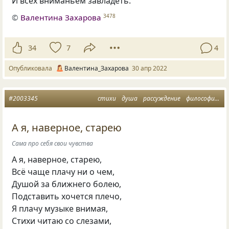
И всех вниманьем завладеть.
©
Валентина Захарова
3478
34
7
4
Опубликовала
Валентина_Захарова
30 апр 2022
#2003345
стихи
душа
рассуждение
философия жизни
А я, наверное, старею
Сама про себя свои чувства
А я, наверное, старею,
Всё чаще плачу ни о чем,
Душой за ближнего болею,
Подставить хочется плечо,
Я плачу музыке внимая,
Стихи читаю со слезами,