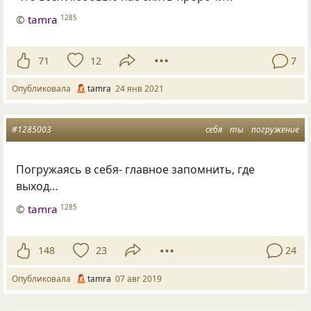
©
tamra
1285
71
12
7
Опубликовала
tamra
24 янв 2021
#1285003
себя
ты
погружение
Погружаясь в себя- главное запомнить
,
где
выход…
©
tamra
1285
148
23
24
Опубликовала
tamra
07 авг 2019