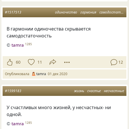
#1517513
одиночество
гармония
самодостаточность
В гармонии одиночества скрывается
самодостаточность
©
tamra
1285
60
11
12
Опубликовала
tamra
01 дек 2020
#1599183
жизнь
счастье
несчастные
У счастливых много жизней, у несчастных- ни
одной.
©
tamra
1285