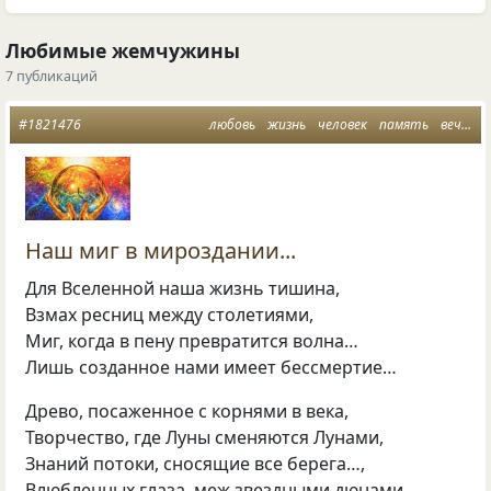
Любимые жемчужины
7 публикаций
#1821476
любовь
жизнь
человек
память
вечность
Наш миг в мироздании...
Для Вселенной наша жизнь тишина,
Взмах ресниц между столетиями,
Миг, когда в пену превратится волна…
Лишь созданное нами имеет бессмертие…
Древо, посаженное с корнями в века,
Творчество, где Луны сменяются Лунами,
Знаний потоки, сносящие все берега…,
Влюбленных глаза, меж звездными дюнами…