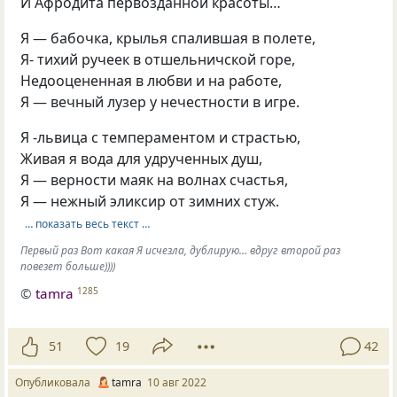
И Афродита первозданной красоты…
Я — бабочка, крылья спалившая в полете,
Я- тихий ручеек в отшельничской горе,
Недооцененная в любви и на работе,
Я — вечный лузер у нечестности в игре.
Я -львица с темпераментом и страстью,
Живая я вода для удрученных душ,
Я — верности маяк на волнах счастья,
Я — нежный эликсир от зимних стуж.
… показать весь текст …
Первый раз Вот какая Я исчезла, дублирую... вдруг второй раз
повезет больше))))
©
tamra
1285
51
19
42
Опубликовала
tamra
10 авг 2022