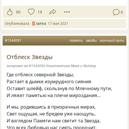
90
19
6
Опубликовала
tamra
17 мая 2021
#1544091
память
звезды
млечный путь
Отблеск Звезды
экспромт на #1543056 Константина Мака и Nonstop
Где отблеск северной Звезды,
Растает в дымке изумрудного сияния
Оставит шлейф, скользнув по Млечному пути,
И ляжет памятью на плечи мироздания…
И мы, родившись в призрачных мирах,
Свет ощущая, не бредем уже наощупь,
И взглядом Памяти нам светит та Звезда,
Что всех Любовью нас сиять пророчит.