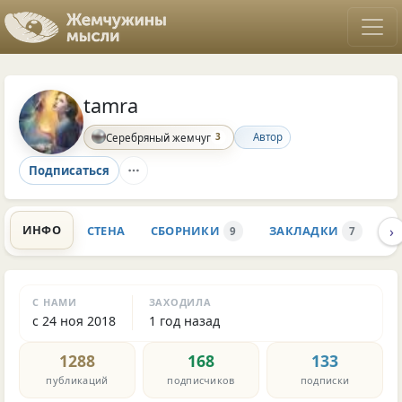
tamra
3
Автор
Серебряный жемчуг
Подписаться
›
ИНФО
СТЕНА
СБОРНИКИ
ЗАКЛАДКИ
К
9
7
С НАМИ
ЗАХОДИЛА
с 24 ноя 2018
1 год назад
1288
168
133
публикаций
подписчиков
подписки