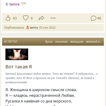
©
tamra
1285
63
6
40
Опубликовала
tamra
05 сен 2022
#1787767
душа
описание
женщина
женский портрет
Вот такая Я
Евгений Бригиневич задал вопрос "Кто вы такая?" Я задумалась... и
правда, кто Я? Вот и пришло на ум. Спасибо, Евгений, за повод к
размышлениям!
Я- Женщина в широком смысле слова,
Я — кладезь нерастраченной Любви,
Русалка я наивная со дна морского,