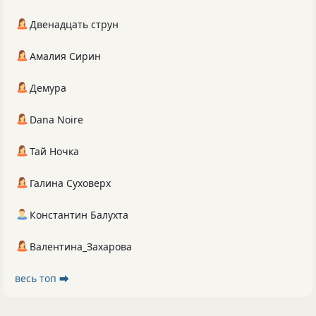
Двенадцать струн
Амалия Сирин
Демура
Dana Noire
Тай Ночка
Галина Суховерх
Константин Балухта
Валентина_Захарова
весь топ ⮕