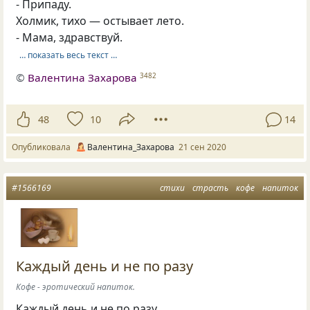
- Припаду.
Холмик, тихо — остывает лето.
- Мама, здравствуй.
… показать весь текст …
©
Валентина Захарова
3482
48
10
14
Опубликовала
Валентина_Захарова
21 сен 2020
#1566169
стихи
страсть
кофе
напиток
Каждый день и не по разу
Кофе - эротический напиток.
Каждый день и не по разу.