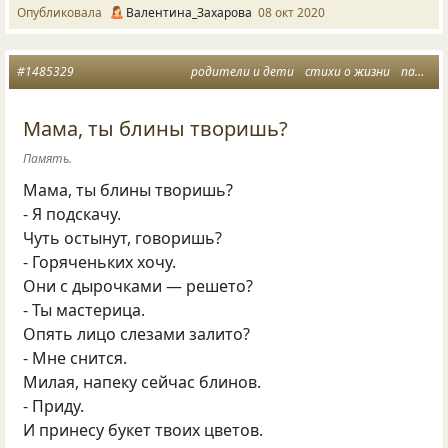
Опубликовала
Валентина_Захарова
08 окт 2020
#1485329
родители и дети
стихи о жизни
память любимые и дорогие
Мама, ты блины творишь?
Память.
Мама, ты блины творишь?
- Я подскачу.
Чуть остынут, говоришь?
- Горяченьких хочу.
Они с дырочками — решето?
- Ты мастерица.
Опять лицо слезами залито?
- Мне снится.
Милая, напеку сейчас блинов.
- Приду.
И принесу букет твоих цветов.