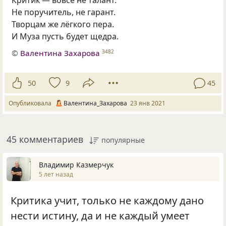
Критик — вовсе не талант.
Не поручитель, не гарант.
Творцам же лёгкого пера.
И Муза пусть будет щедра.
©
Валентина Захарова
3482
50
9
45
Опубликовала
Валентина_Захарова
23 янв 2021
45 комментариев
популярные
Владимир Казмерчук
5 лет назад
Критика учит, только не каждому дано
нести истину, да и не каждый умеет