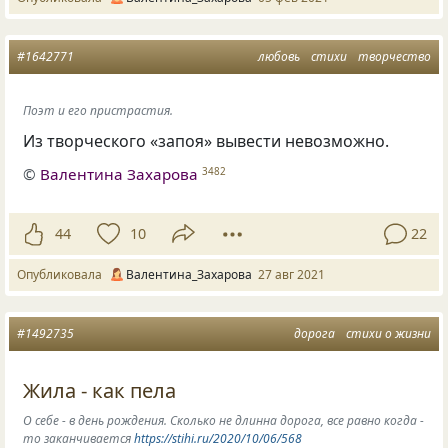
#1642771
любовь
стихи
творчество
Поэт и его пристрастия.
Из творческого «запоя» вывести невозможно.
©
Валентина Захарова
3482
44
10
22
Опубликовала
Валентина_Захарова
27 авг 2021
#1492735
дорога
стихи о жизни
Жила - как пела
О себе - в день рождения. Сколько не длинна дорога, все равно когда -
то заканчивается
https://stihi.ru/2020/10/06/568