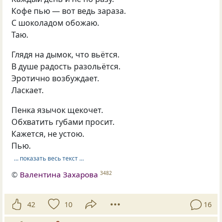
Кофе пью — вот ведь зараза.
С шоколадом обожаю.
Таю.
Глядя на дымок, что вьётся.
В душе радость разольётся.
Эротично возбуждает.
Ласкает.
Пенка язычок щекочет.
Обхватить губами просит.
Кажется, не устою.
Пью.
… показать весь текст …
©
Валентина Захарова
3482
42
10
16