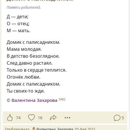
Памяти родителей.
Д — дети;
О — отец;
М — мать.
Домик с палисадником.
Мама молодая.
В детство безоглядное.
След давно растаял.
Только в сердце теплится.
Огонёк любви.
Домик с палисадником.
Ты своих-то жди.
©
Валентина Захарова
3482
74
16
5
Опубликовала
Валентина_Захарова
05 фев 2021