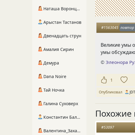
Наташа Воронцова
Арыстан Тастанов
#1563045
повтор
Двенадцать струн
Великие умы 
Амалия Сирин
умы обсуждаю
©
Элеонора Ру
Демура
Dana Noire
1
Тай Ночка
Опубликовал
JD
Галина Суховерх
Похожие 
Константин Балухта
#53097
Валентина_Захарова