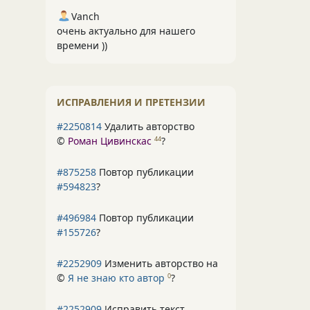
Vanch
очень актуально для нашего
времени ))
ИСПРАВЛЕНИЯ И ПРЕТЕНЗИИ
#2250814
Удалить авторство
©
Роман Цивинскас
?
44
#875258
Повтор публикации
#594823
?
#496984
Повтор публикации
#155726
?
#2252909
Изменить авторство на
©
Я не знаю кто автор
?
0
#2252909
Исправить текст