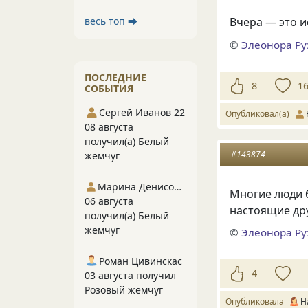
весь топ ⮕
Вчера — это и
©
Элеонора Ру
ПОСЛЕДНИЕ
8
1
СОБЫТИЯ
Сергей Иванов 22
Опубликовал(а)
08 августа
получил(а) Белый
#143874
жемчуг
Марина Денисова 5
Многие люди б
06 августа
настоящие дру
получил(а) Белый
жемчуг
©
Элеонора Ру
Роман Цивинскас
4
03 августа получил
Розовый жемчуг
Опубликовала
Н