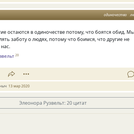
одиночество
л
е остаются в одиночестве потому, что боятся обид. М
ять заботу о людях, потому что боимся, что другие не
 нас.
звельт
20
1
ныч
13 мар 2020
Элеонора Рузвельт: 20 цитат