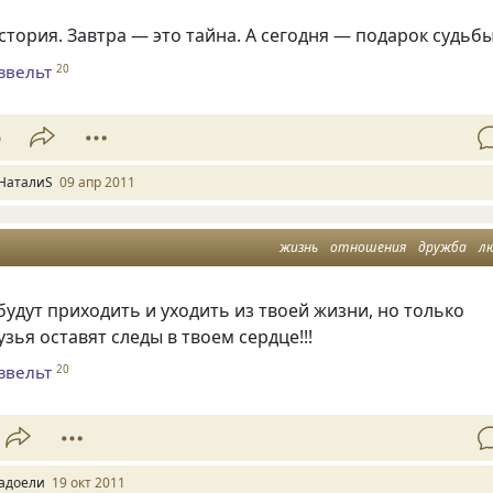
стория. Завтра — это тайна. А сегодня — подарок судьб
звельт
20
6
НаталиS
09 апр 2011
жизнь
отношения
дружба
л
удут приходить и уходить из твоей жизни, но только
зья оставят следы в твоем сердце!!!
звельт
20
адоели
19 окт 2011