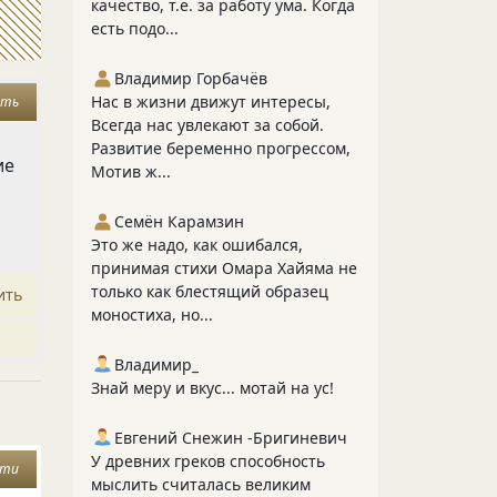
качество, т.е. за работу ума. Когда
есть подо...
Владимир Горбачёв
Нас в жизни движут интересы,
ать
Всегда нас увлекают за собой.
Развитие беременно прогрессом,
ие
Мотив ж...
Семён Карамзин
Это же надо, как ошибался,
принимая стихи Омара Хайяма не
только как блестящий образец
ить
моностиха, но...
Владимир_
Знай меру и вкус... мотай на ус!
Евгений Снежин -Бригиневич
У древних греков способность
сти
мыслить считалась великим