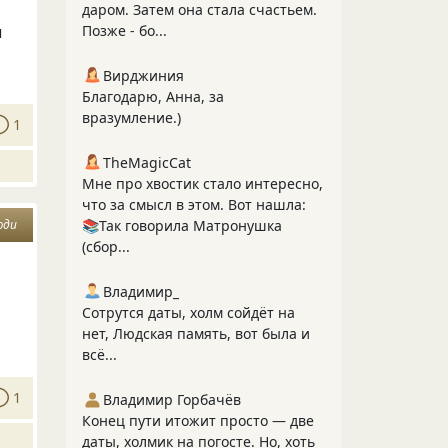
даром. Затем она стала счастьем.
Позже - бо...
ы
Вирджиния
Благодарю, Анна, за
вразумление.)
1
TheMagicCat
Мне про хвостик стало интересно,
что за смысл в этом. Вот нашла:
юди
📚Так говорила Матронушка
(сбор...
Владимир_
Сотрутся даты, холм сойдёт на
нет, Людская память, вот была и
всё...
1
Владимир Горбачёв
Конец пути итожит просто — две
даты, холмик на погосте. Но, хоть