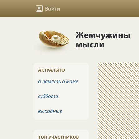
Войти
АКТУАЛЬНО
в память о маме
суббота
выходные
ТОП УЧАСТНИКОВ