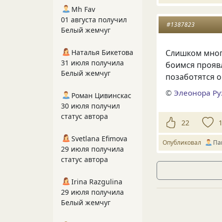
Mh Fav
01 августа получил
#1387823
Белый жемчуг
Слишком многи
Наталья Бикетова
31 июля получила
боимся проявл
Белый жемчуг
позаботятся о
©
Элеонора Ру
Роман Цивинскас
30 июля получил
статус автора
22
Svetlana Efimova
Опубликовал
Па
29 июля получила
статус автора
Irina Razgulina
29 июля получила
Белый жемчуг