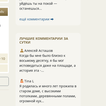
уйдёшь ты на покой —
останешься...
юди
ещё комментарии ⮕
ы
ЛУЧШИЕ КОММЕНТАРИИ ЗА
СУТКИ
Алексей Асташов
Когда бы мне было близко к
10
восьмому десятку, я бы мог
исповедаться даже на площади, а
история эта -...
Tina L
Я родилась и много лет прожила в
старом доме, с высокими
потолками, деревянными полами,
огромной кух...