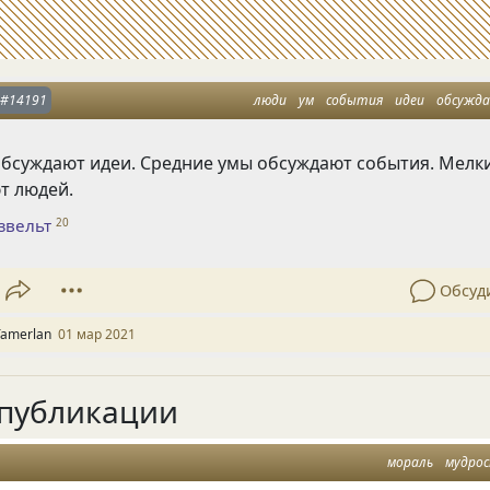
#14191
люди
ум
события
идеи
обсужд
обсуждают идеи. Средние умы обсуждают события. Мелк
т людей.
звельт
20
Обсуд
Tamerlan
01 мар 2021
публикации
мораль
мудро