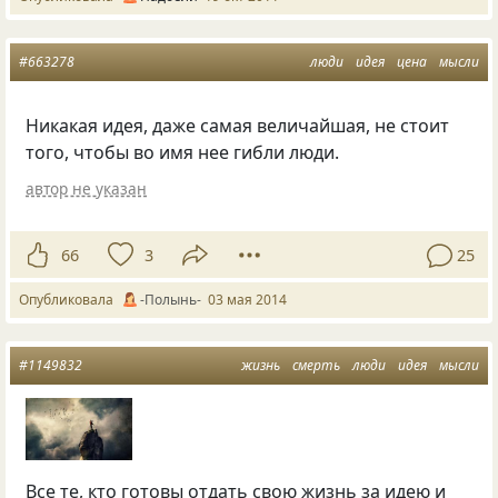
#663278
люди
идея
цена
мысли
Никакая идея, даже самая величайшая, не стоит
того, чтобы во имя нее гибли люди.
автор не указан
66
3
25
Опубликовала
-Полынь-
03 мая 2014
#1149832
жизнь
смерть
люди
идея
мысли
Все те, кто готовы отдать свою жизнь за идею и