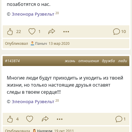
позаботятся о нас.
©
Элеонора Рузвельт
20
22
1
10
Опубликовал
Паныч
13 мар 2020
#143874
жизнь
отношения
дружба
люди
Многие люди будут приходить и уходить из твоей
жизни, но только настоящие друзья оставят
следы в твоем сердце!!!
©
Элеонора Рузвельт
20
4
1
Опубликовала
Надоели
19 окт 2011