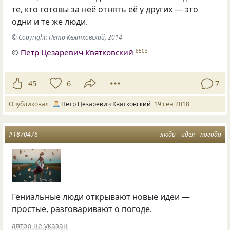
те, кто готовы за неё отнять её у других — это
одни и те же люди.
© Copyright: Петр Квятковский, 2014
©
Пётр Цезаревич Квятковский
8503
45
6
7
Опубликовал
Пётр Цезаревич Квятковский
19 сен 2018
#1870476
люди
идея
погода
Гениальные люди открывают новые идеи —
простые, разговаривают о погоде.
автор не указан