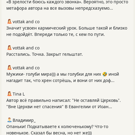
«В зрелости боюсь каждого звонка». Вероятно, это просто
метафора автора на все вызовы непредсказуемо...
vottak and co
Значит усвоен кармический урок. Больше такой и близко
не подойдёт. Впереди только те, с кем по пути.
vottak and co
Расстались. Точка. Закрыт гельштат.
vottak and co
Мужики- голуби мира))) а мы голубки для них 🤣 иной
нагадит так, что хрен сотрёшь, и вони от них доф...
Tina L
Автор всё правильно написал: "Не оставляй Церковь".
"Вне Церкви нет спасения" В Евангелии от Иоан...
Владимир_
Опаньки! Подкатываете к колюченькому? Что-то
новенькое. Сказал бы весна, но нет же)))