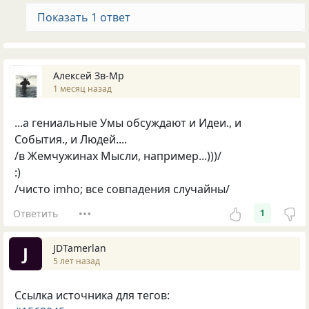
Показать 1 ответ
Алексей Зв-Mp
1 месяц назад
...а гениальные Умы обсуждают и Идеи., и
События., и Людей....
/в Жемчужинах Мысли, например...)))/
:)
/чисто imho; все совпадения случайны/
Ответить
1
JDTamerlan
J
5 лет назад
Ссылка источника для тегов: