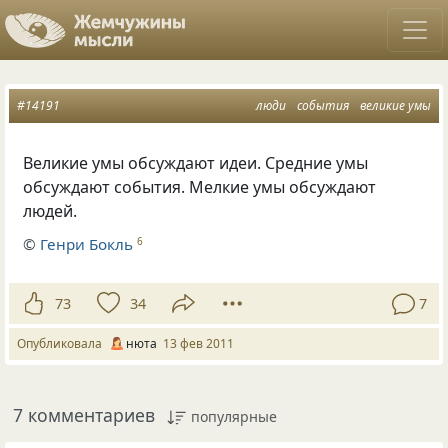
#14191
люди
события
великие умы
Великие умы обсуждают идеи. Средние умы
обсуждают события. Мелкие умы обсуждают
людей.
©
Генри Бокль
6
73
34
7
Опубликовала
нюта
13 фев 2011
7 комментариев
популярные