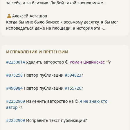
за себя, а за близких. Любой такой звонок може...
Алексей Асташов
Когда бы мне было близко к восьмому десятку, я бы мог
исповедаться даже на площади, а история эта -...
ИСПРАВЛЕНИЯ И ПРЕТЕНЗИИ
#2250814
Удалить авторство ©
Роман Цивинскас
?
44
#875258
Повтор публикации
#594823
?
#496984
Повтор публикации
#155726
?
#2252909
Изменить авторство на ©
Я не знаю кто
автор
?
0
#2252909
Исправить текст публикации?