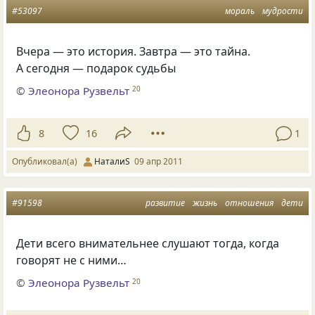
#53097
мораль
мудрости
Вчера — это история. Завтра — это тайна.
А сегодня — подарок судьбы
©
Элеонора Рузвельт
20
8
16
1
Опубликовал(а)
НаталиS
09 апр 2011
#91598
развитие
жизнь
отношения
дети
Дети всего внимательнее слушают тогда, когда
говорят не с ними…
©
Элеонора Рузвельт
20