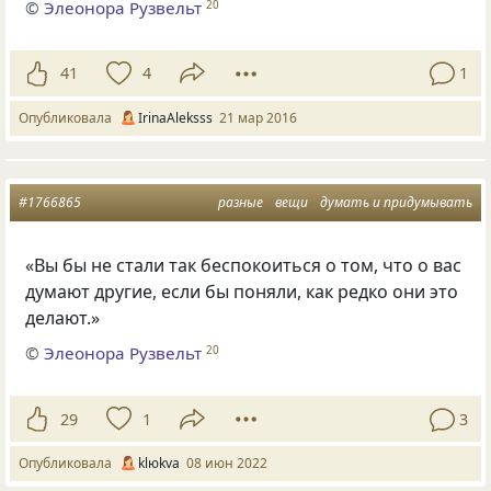
©
Элеонора Рузвельт
20
41
4
1
Опубликовала
IrinaAleksss
21 мар 2016
#1766865
разные
вещи
думать и придумывать
«Вы бы не стали так беспокоиться о том, что о вас
думают другие, если бы поняли, как редко они это
делают.»
©
Элеонора Рузвельт
20
29
1
3
Опубликовала
klюkva
08 июн 2022