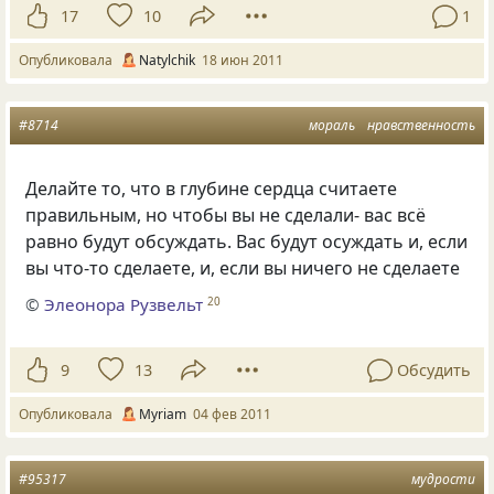
17
10
1
Опубликовала
Natylchik
18 июн 2011
#8714
мораль
нравственность
Делайте то, что в глубине сердца считаете
правильным, но чтобы вы не сделали- вас всё
равно будут обсуждать. Вас будут осуждать и, если
вы что-то сделаете, и, если вы ничего не сделаете
©
Элеонора Рузвельт
20
9
13
Обсудить
Опубликовала
Myriam
04 фев 2011
#95317
мудрости