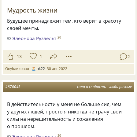
Мудрость жизни
Будущее принадлежит тем, кто верит в красоту
своей мечты.
©
Элеонора Рузвельт
20
13
1
2
Опубликовал
rik22
30 авг 2022
#870043
сила и слабость
люди разные
В действительности у меня не больше сил, чем
у других людей, просто я никогда не трачу свои
силы на нерешительность и сожаления
о прошлом.
©
Элеонора Рузвельт
20