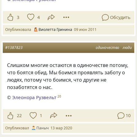
3
4
Обсудить
Опубликовала
Виолетта Гринина
09 июн 2011
#1387823
одиночество
люди
Слишком многие остаются в одиночестве потому,
что боятся обид. Мы боимся проявлять заботу о
людях, потому что боимся, что другие не
позаботятся о нас.
©
Элеонора Рузвельт
20
22
1
10
Опубликовал
Паныч
13 мар 2020