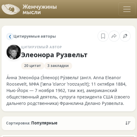
Цитируемые авторы
❮
ЦИТИРУЕМЫЙ АВТОР
Элеонора Рузвельт
20 цитат
3 закладки
А́нна Элеоно́ра (Э́ленор) Ру́звельт (англ. Anna Eleanor
Roosevelt, МФА [ˈænə ˈɛlənɔr ˈroʊzəˌvɛlt]; 11 октября 1884,
Нью-Йорк — 7 ноября 1962, там же), американский
общественный деятель, супруга президента США (своего
дальнего родственника) Франклина Делано Рузвельта.
Популярные
Сортировка: