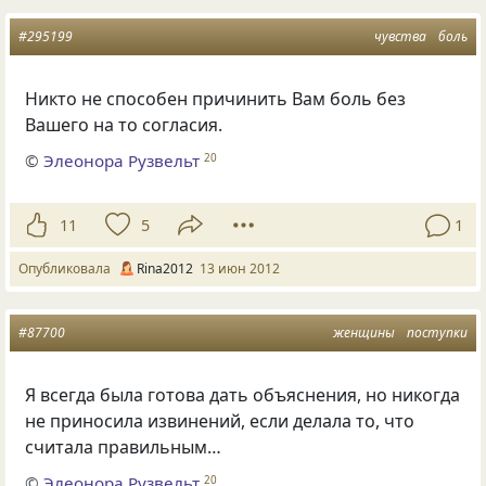
#295199
чувства
боль
Никто не способен причинить Вам боль без
Вашего на то согласия.
©
Элеонора Рузвельт
20
11
5
1
Опубликовала
Rina2012
13 июн 2012
#87700
женщины
поступки
Я всегда была готова дать объяснения, но никогда
не приносила извинений, если делала то, что
считала правильным…
©
Элеонора Рузвельт
20