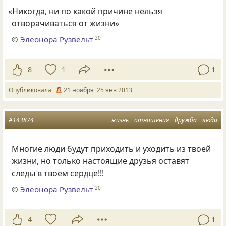
«
Никогда, ни по какой причине нельзя
отворачиваться от жизни»
©
Элеонора Рузвельт
20
8
1
1
Опубликовала
21 ноября
25 янв 2013
#143874
жизнь
отношения
дружба
люди
Многие люди будут приходить и уходить из твоей
жизни, но только настоящие друзья оставят
следы в твоем сердце!!!
©
Элеонора Рузвельт
20
4
1