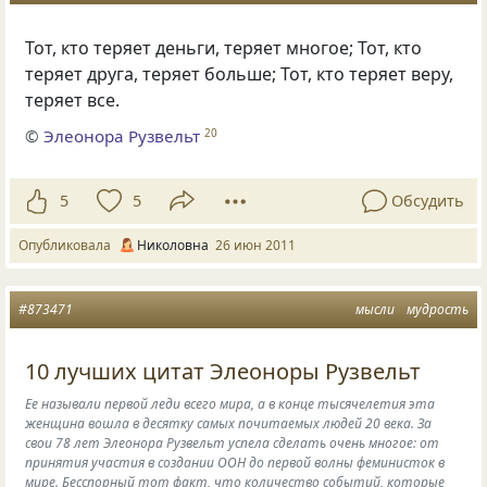
Тот, кто теряет деньги, теряет многое; Тот, кто
теряет друга, теряет больше; Тот, кто теряет веру,
теряет все.
©
Элеонора Рузвельт
20
5
5
Обсудить
Опубликовала
Николовна
26 июн 2011
#873471
мысли
мудрость
10 лучших цитат Элеоноры Рузвельт
Ее называли первой леди всего мира, а в конце тысячелетия эта
женщина вошла в десятку самых почитаемых людей 20 века. За
свои 78 лет Элеонора Рузвельт успела сделать очень многое: от
принятия участия в создании ООН до первой волны феминисток в
мире. Бесспорный тот факт, что количество событий, которые