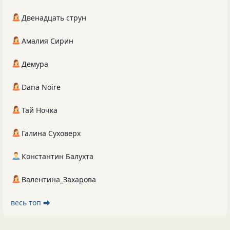
Двенадцать струн
Амалия Сирин
Демура
Dana Noire
Тай Ночка
Галина Суховерх
Константин Балухта
Валентина_Захарова
весь топ ⮕