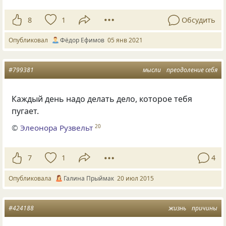
8
1
Обсудить
Опубликовал
Фёдор Ефимов
05 янв 2021
#799381
мысли
преодоление себя
Каждый день надо делать дело, которое тебя
пугает.
©
Элеонора Рузвельт
20
7
1
4
Опубликовала
Галина Прыймак
20 июл 2015
#424188
жизнь
причины