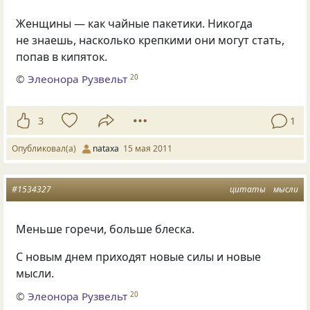
Женщины — как чайные пакетики. Никогда
не знаешь, насколько крепкими они могут стать,
попав в кипяток.
©
Элеонора Рузвельт
20
3
1
Опубликовал(а)
nataxa
15 мая 2011
#1534327
цитаты
мысли
Меньше горечи, больше блеска.
С новым днем приходят новые силы и новые
мысли.
©
Элеонора Рузвельт
20