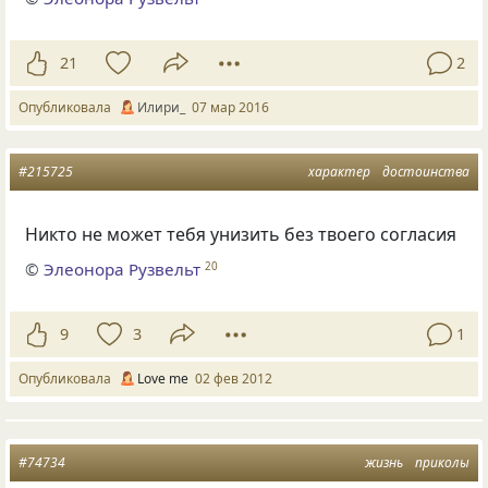
21
2
Опубликовала
Илири_
07 мар 2016
#215725
характер
достоинства
Никто не может тебя унизить без твоего согласия
©
Элеонора Рузвельт
20
9
3
1
Опубликовала
Love me
02 фев 2012
#74734
жизнь
приколы