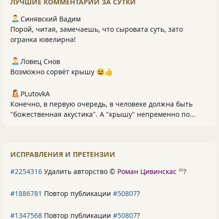
ЛУЧШИЕ КОММЕНТАРИИ ЗА СУТКИ
Синявский Вадим
Порой, читая, замечаешь, что сыровата суть, зато
огранка ювелирна!
Ловец Снов
Возможно сорвёт крышу 😆👍
PLutоvkА
Конечно, в первую очередь, в человеке должна быть
"божественная акустика". А "крышу" непременно по...
ИСПРАВЛЕНИЯ И ПРЕТЕНЗИИ
#2254316
Удалить авторство ©
Роман Цивинскас
?
46
#1886781
Повтор публикации
#50807
?
#1347568
Повтор публикации
#50807
?