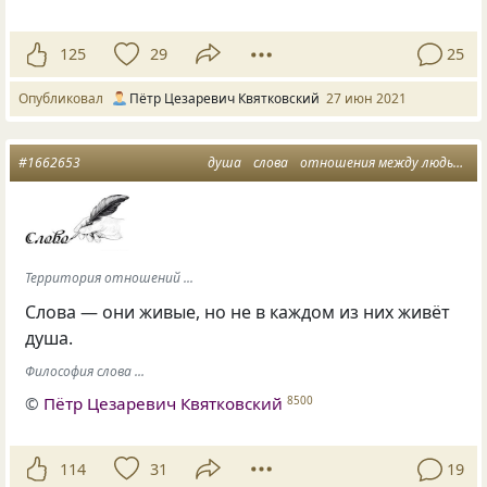
125
29
25
Опубликовал
Пётр Цезаревич Квятковский
27 июн 2021
#1662653
душа
слова
отношения между людьми
Территория отношений ...
Слова — они живые, но не в каждом из них живёт
душа.
Философия слова ...
©
Пётр Цезаревич Квятковский
8500
114
31
19