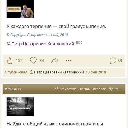
У каждого терпения — свой градус кипения.
© Copyright: Петр Квятковский, 2014
©
Пётр Цезаревич Квятковский
8500
152
34
83
Опубликовал
Пётр Цезаревич Квятковский
18 фев 2019
#1923053
одиночество
жизнь
человек
душа
рав
Найдите общий язык с одиночеством и вы