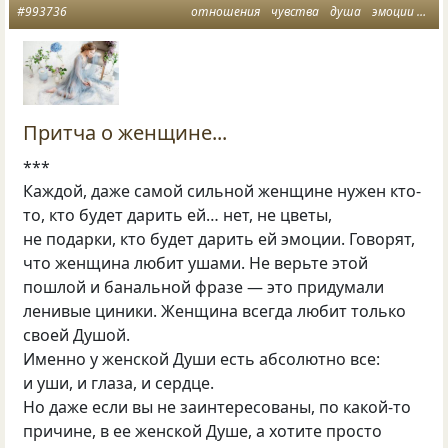
#993736
отношения
чувства
душа
эмоции
жен
Притча о женщине...
***
Каждой, даже самой сильной женщине нужен кто-
то, кто будет дарить ей… нет, не цветы,
не подарки, кто будет дарить ей эмоции. Говорят,
что женщина любит ушами. Не верьте этой
пошлой и банальной фразе — это придумали
ленивые циники. Женщина всегда любит только
своей Душой.
Именно у женской Души есть абсолютно все:
и уши, и глаза, и сердце.
Но даже если вы не заинтересованы, по какой-то
причине, в ее женской Душе, а хотите просто