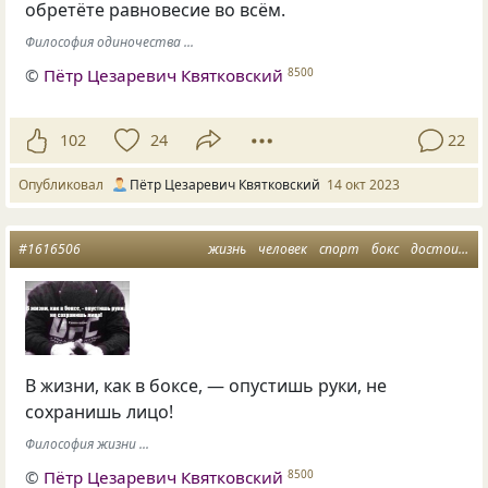
обретёте равновесие во всём.
Философия одиночества ...
©
Пётр Цезаревич Квятковский
8500
102
24
22
Опубликовал
Пётр Цезаревич Квятковский
14 окт 2023
#1616506
жизнь
человек
спорт
бокс
достоинства и недостатки
В жизни, как в боксе, — опустишь руки, не
сохранишь лицо!
Философия жизни ...
©
Пётр Цезаревич Квятковский
8500