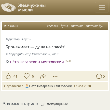
#1510696
человек
душа
спасение
спасение души
Территория души....
Бронежилет — душу не спасёт!
© Copyright: Петр Квятковский, 2013
©
Пётр Цезаревич Квятковский
8500
41
6
5
Опубликовал
Пётр Цезаревич Квятковский
17 ноя 2020
5 комментариев
популярные