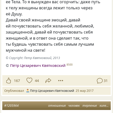
ее Тела. То я вынужден вас огорчить: даже путь
к телу женщины всегда лежит только через
её Душу.
Давай своей женщине эмоций, давай
ей почувствовать себя желанной, любимой,
защищенной, давай ей почувствовать себя
женщиной, и в ответ она сделает так, что
ты будешь чувствовать себя самым лучшим
мужчиной на свете!
© Copyright: Петр Квятковский, 2013
©
Пётр Цезаревич Квятковский
8500
167
44
31
Опубликовал
Пётр Цезаревич Квятковский
25 мар 2017
#1205964
отношения
человек
терпение
кипение