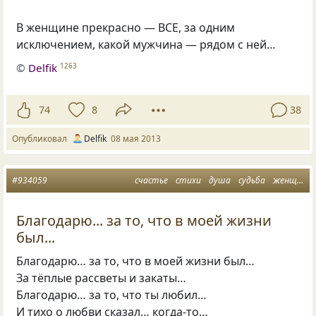
В женщине прекрасно — ВСЕ, за одним
исключением, какой мужчина — рядом с ней…
©
Delfik
1263
74
8
38
Опубликовал
Delfik
08 мая 2013
#934059
счастье
стихи
душа
судьба
женщина и мужчина
Благодарю... за то, что в моей жизни
был...
Благодарю… за то, что в моей жизни был…
За тёплые рассветы и закаты…
Благодарю… за то, что ты любил…
И тихо о любви сказал… когда-то…