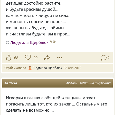
детишек достойно растите.
и будьте красивы душой…
вам нежность к лицу, а не сила.
и мягкость совсем не порок…
желанны вы будьте, любимы…
и счастливы будьте, вы в прок…
©
Людмила Щерблюк
7699
68
20
2
Опубликовала
Людмила Щерблюк
08 апр 2013
#479214
любовь
женщина и мужчина
Искорки в глазах любящей женщины может
погасить лишь тот, кто их зажег … Остальным это
сделать не возможно …