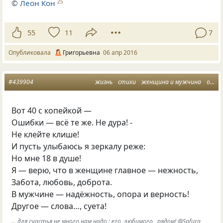
©
Леон Кон
25
55
11
7
Опубликовала
Григорьевна
06 апр 2016
#439904
жизнь
стихи
женщина и мужчина
основы
Вот 40 с копейкой —
Ошибки — всё те же. Не дура! -
Не клейте клише!
И пусть улыбаюсь я зеркалу реже:
Но мне 18 в душе!
Я — верю, что в женщине главное — нежность,
Забота, любовь, доброта.
В мужчине — надёжность, опора и верность!
Другое — слова…, суета!
... для счастья не много нам надо : его, любимого , рядом! @Safura