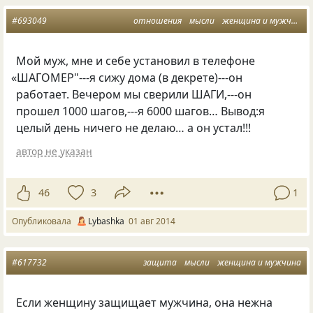
#693049
отношения
мысли
женщина и мужчина
Мой муж, мне и себе установил в телефоне
«
ШАГОМЕР"---я сижу дома
(
в декрете)---он
работает. Вечером мы сверили ШАГИ,---он
прошел 1000 шагов,---я 6000 шагов… Вывод:я
целый день ничего не делаю… а он устал!!!
автор не указан
46
3
1
Опубликовала
Lybashka
01 авг 2014
#617732
защита
мысли
женщина и мужчина
Если женщину защищает мужчина, она нежна