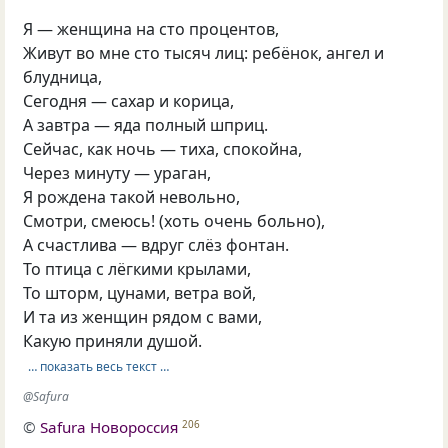
Я — женщина на сто процентов,
Живут во мне сто тысяч лиц: ребёнок, ангел и
блудница,
Сегодня — сахар и корица,
А завтра — яда полный шприц.
Сейчас, как ночь — тиха, спокойна,
Через минуту — ураган,
Я рождена такой невольно,
Смотри, смеюсь! (хоть очень больно),
А счастлива — вдруг слёз фонтан.
То птица с лёгкими крылами,
То шторм, цунами, ветра вой,
И та из женщин рядом с вами,
Какую приняли душой.
… показать весь текст …
@Safura
©
Safura Новороссия
206