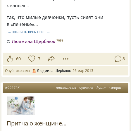
человек…
так, что милые девчонки, пусть сидят они
в «печенке»…
… показать весь текст …
©
Людмила Щерблюк
7699
60
7
8
Опубликовала
Людмила Щерблюк
26 мар 2013
#993736
отношения
чувства
душа
эмоции
жен
Притча о женщине...