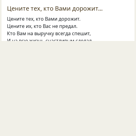
Цените тех, кто Вами дорожит...
Цените тех, кто Вами дорожит.
Цените их, кто Вас не предал.
Кто Вам на выручку всегда спешит,
И на всю жизнь счастливым сделал.
Цените тех, кто Вам не лжёт,
Цените их, таких ведь мало.
Кто всегда везде Вас бережёт,
Когда на стул присядете устало.
Кто руку помощи в беде подаст,
Убережёт от злобного навета.
Кто Вам последнее отдаст.
Держитесь и любите… человека!
©
ГРИГОРЬЕВНА
2333