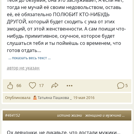
тогда не мучай её своим недовольством, оставь
её, её обязательно ПОЛЮБИТ КТО-НИБУДЬ
ДРУГОЙ, который будет сходить с ума от этих
эмоций, от этой женственности. А сам поищи что-
нибудь примитивное, скучное, которое будет
слушаться тебя и ты поймёшь со временем, что
готов отдать…
… показать весь текст …
автор не указан
66
17
5
Опубликовала
Татьяна Пашкова _
19 мая 2016
#464152
истина жизни
женщина и мужчина
жизн
Ох девчонки, не лукавьте. что достали мужики…