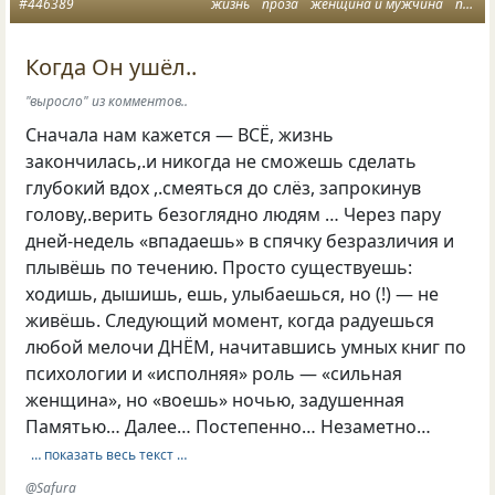
#446389
жизнь
проза
женщина и мужчина
прожитое
Когда Он ушёл..
"выросло" из комментов..
Сначала нам кажется — ВСЁ, жизнь
закончилась,.и никогда не сможешь сделать
глубокий вдох ,.смеяться до слёз, запрокинув
голову,.верить безоглядно людям … Через пару
дней-недель «впадаешь» в спячку безразличия и
плывёшь по течению. Просто существуешь:
ходишь, дышишь, ешь, улыбаешься, но (!) — не
живёшь. Следующий момент, когда радуешься
любой мелочи ДНЁМ, начитавшись умных книг по
психологии и «исполняя» роль — «сильная
женщина», но «воешь» ночью, задушенная
Памятью… Далее… Постепенно… Незаметно…
… показать весь текст …
@Safura