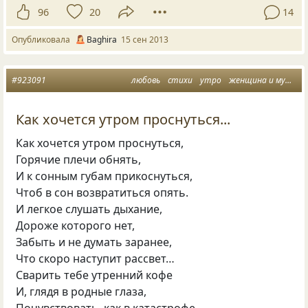
96
20
14
Опубликовала
Baghira
15 сен 2013
#923091
любовь
стихи
утро
женщина и мужчина
Как хочется утром проснуться...
Как хочется утром проснуться,
Горячие плечи обнять,
И к сонным губам прикоснуться,
Чтоб в сон возвратиться опять.
И легкое слушать дыхание,
Дороже которого нет,
Забыть и не думать заранее,
Что скоро наступит рассвет…
Сварить тебе утренний кофе
И, глядя в родные глаза,
Почувствовать, как в катастрофе,