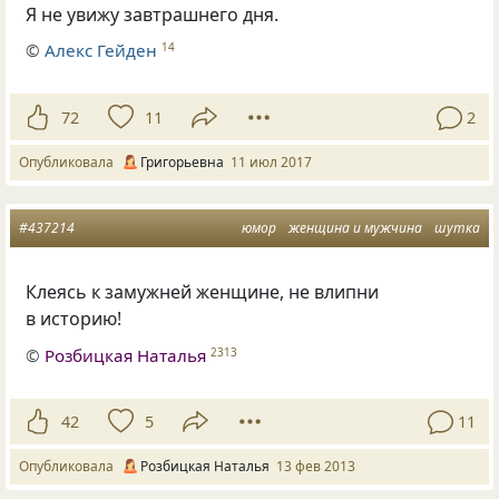
Я не увижу завтрашнего дня.
©
Алекс Гейден
14
72
11
2
Опубликовала
Григорьевна
11 июл 2017
#437214
юмор
женщина и мужчина
шутка
Клеясь к замужней женщине, не влипни
в историю!
©
Розбицкая Наталья
2313
42
5
11
Опубликовала
Розбицкая Наталья
13 фев 2013