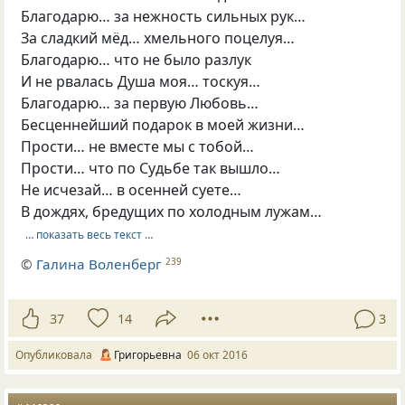
Благодарю… за нежность сильных рук…
За сладкий мёд… хмельного поцелуя…
Благодарю… что не было разлук
И не рвалась Душа моя… тоскуя…
Благодарю… за первую Любовь…
Бесценнейший подарок в моей жизни…
Прости… не вместе мы с тобой…
Прости… что по Судьбе так вышло…
Не исчезай… в осенней суете…
В дождях, бредущих по холодным лужам…
… показать весь текст …
©
Галина Воленберг
239
37
14
3
Опубликовала
Григорьевна
06 окт 2016