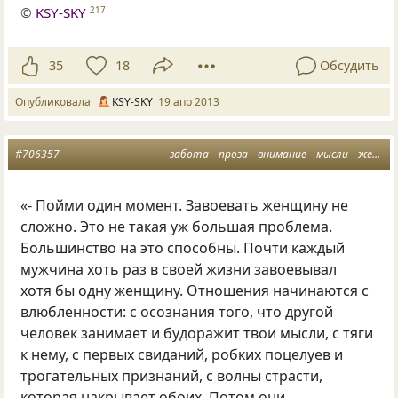
©
KSY-SKY
217
35
18
Обсудить
Опубликовала
KSY-SKY
19 апр 2013
#706357
забота
проза
внимание
мысли
женщина и мужчина
«- Пойми один момент. Завоевать женщину не
сложно. Это не такая уж большая проблема.
Большинство на это способны. Почти каждый
мужчина хоть раз в своей жизни завоевывал
хотя бы одну женщину. Отношения начинаются с
влюбленности: с осознания того, что другой
человек занимает и будоражит твои мысли, с тяги
к нему, с первых свиданий, робких поцелуев и
трогательных признаний, с волны страсти,
которая накрывает обоих. Потом они