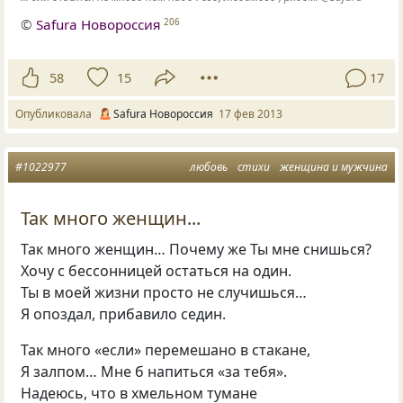
©
Safura Новороссия
206
58
15
17
Опубликовала
Safura Новороссия
17 фев 2013
#1022977
любовь
стихи
женщина и мужчина
Так много женщин...
Так много женщин… Почему же Ты мне снишься?
Хочу с бессонницей остаться на один.
Ты в моей жизни просто не случишься…
Я опоздал, прибавило седин.
Так много
«
если» перемешано в стакане,
Я залпом… Мне б напиться
«
за тебя».
Надеюсь, что в хмельном тумане