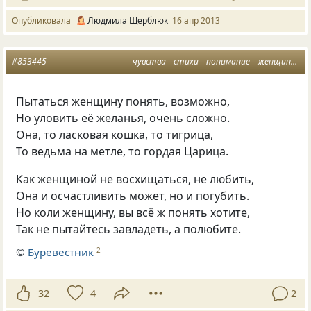
Опубликовала
Людмила Щерблюк
16 апр 2013
#853445
чувства
стихи
понимание
женщина и мужчина
Пытаться женщину понять, возможно,
Но уловить её желанья, очень сложно.
Она, то ласковая кошка, то тигрица,
То ведьма на метле, то гордая Царица.
Как женщиной не восхищаться, не любить,
Она и осчастливить может, но и погубить.
Но коли женщину, вы всё ж понять хотите,
Так не пытайтесь завладеть, а полюбите.
©
Буревестник
2
32
4
2