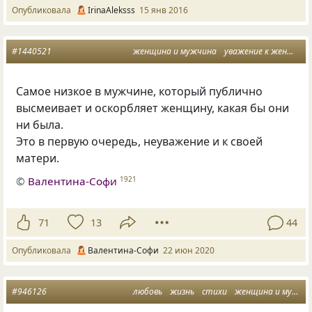
Опубликовала
IrinaAleksss
15 янв 2016
#1440521
женщина и мужчина
уважение к женщине
Самое низкое в мужчине, который публично
высмеивает и оскорбляет женщину, какая бы они
ни была.
Это в первую очередь, неуважение и к своей
матери.
©
Валентина-Софи
1921
71
13
44
Опубликовала
Валентина-Софи
22 июн 2020
#946126
любовь
жизнь
стихи
женщина и мужчина