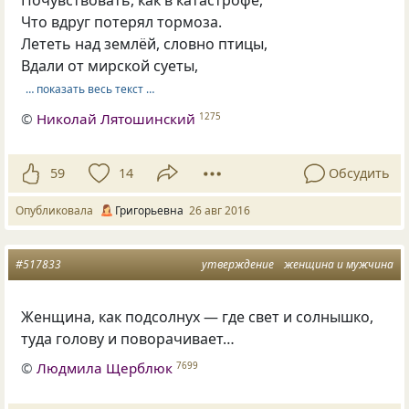
Что вдруг потерял тормоза.
Лететь над землёй, словно птицы,
Вдали от мирской суеты,
… показать весь текст …
©
Николай Лятошинский
1275
59
14
Обсудить
Опубликовала
Григорьевна
26 авг 2016
#517833
утверждение
женщина и мужчина
Женщина, как подсолнух — где свет и солнышко,
туда голову и поворачивает…
©
Людмила Щерблюк
7699