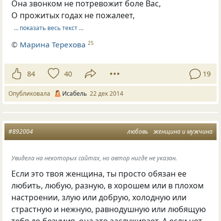
Она звонком не потревожит боле Вас,
О прожитых годах не пожалеет,
… показать весь текст …
©
Марина Терехова
25
84
40
19
Опубликовала
Исабель
22 дек 2014
#892004
любовь
женщина и мужчина
Увидела на некоторых сайтах, но автор нигде не указан.
Если это твоя женщина, ты просто обязан ее
любить, любую, разную, в хорошем или в плохом
настроении, злую или добрую, холодную или
страстную и нежную, равнодушную или любящую
тебя до безумия, она это заслуживает, А если нет,