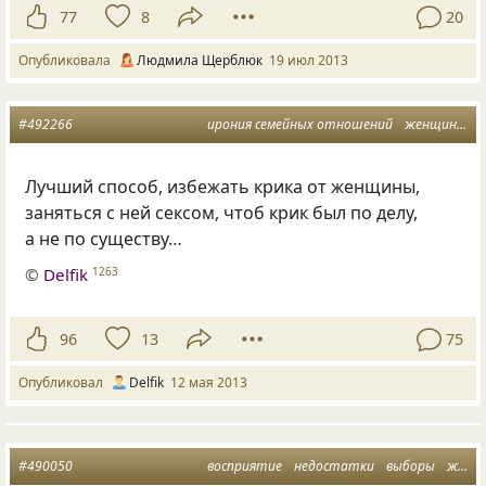
77
8
20
Опубликовала
Людмила Щерблюк
19 июл 2013
#492266
ирония семейных отношений
женщина и мужчина
Лучший способ, избежать крика от женщины,
заняться с ней сексом, чтоб крик был по делу,
а не по существу…
©
Delfik
1263
96
13
75
Опубликовал
Delfik
12 мая 2013
#490050
восприятие
недостатки
выборы
женщина и мужчина