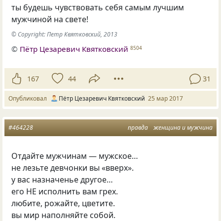
ты будешь чувствовать себя самым лучшим
мужчиной на свете!
© Copyright: Петр Квятковский, 2013
©
Пётр Цезаревич Квятковский
8504
167
44
31
Опубликовал
Пётр Цезаревич Квятковский
25 мар 2017
#464228
правда
женщина и мужчина
Отдайте мужчинам — мужское…
не лезьте девчонки вы «вверх».
у вас назначенье другое…
его НЕ исполнить вам грех.
любите, рожайте, цветите.
вы мир наполняйте собой.