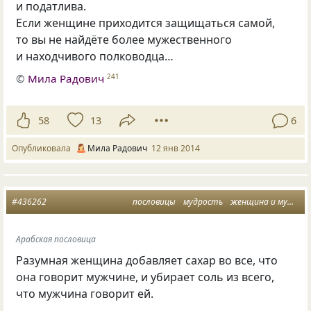
и податлива.
Если женщине приходится защищаться самой,
то вы не найдёте более мужественного
и находчивого полководца…
©
Мила Радович
241
58
13
6
Опубликовала
Мила Радович
12 янв 2014
#436262
пословицы
мудрость
женщина и мужчина
Арабская пословица
Разумная женщина добавляет сахар во все, что
она говорит мужчине, и убирает соль из всего,
что мужчина говорит ей.