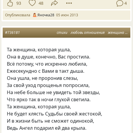
93
48
4
Опубликовала
Яночка28
05 июн 2013
#736181
стихи
любовь отношения
женщина и мужчина
Та женщина, которая ушла,
Она в душе, конечно, Вас простила.
Всё потому, что искренно любила,
Ежесекундно с Вами в такт дыша.
Она ушла, не проронив слезы,
За свой уход прощенья попросила,
На небе больше не увидеть той звезды,
Что ярко так в ночи глухой светила.
Та женщина, которая ушла,
Не будет клясть Судьбы своей жестокой,
И в жизни быть не сможет одинокой,
Ведь Ангел подарил ей два крыла.