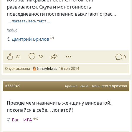
развиваются. Скука и монотонность
повседневности постепенно выжигают страс…
… показать весь текст …
Ирбис
©
Дмитрий Брилов
69
81
32
9
Опубликовала
IrinaAleksss
16 сен 2014
#558946
ирония
вина
женщина и мужчина
Прежде чем назначить женщину виноватой,
покопайся в себе… лопатой!
©
Баг__ИРА
947