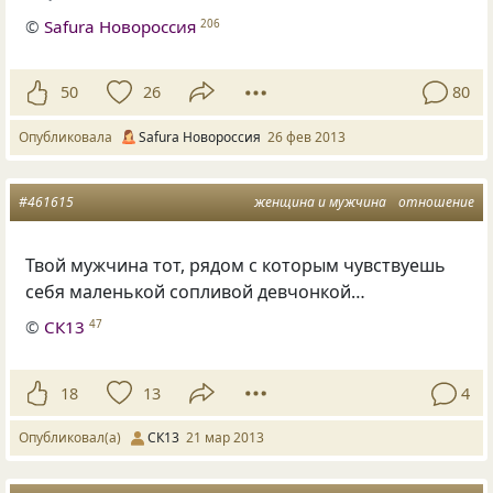
©
Safura Новороссия
206
50
26
80
Опубликовала
Safura Новороссия
26 фев 2013
#461615
женщина и мужчина
отношение
Твой мужчина тот, рядом с которым чувствуешь
себя маленькой сопливой девчонкой…
©
СК13
47
18
13
4
Опубликовал(а)
СК13
21 мар 2013