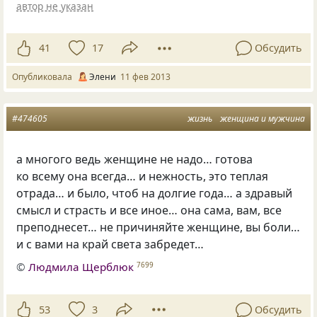
автор не указан
41
17
Обсудить
Опубликовала
Элени
11 фев 2013
#474605
жизнь
женщина и мужчина
а многого ведь женщине не надо… готова
ко всему она всегда… и нежность, это теплая
отрада… и было, чтоб на долгие года… а здравый
смысл и страсть и все иное… она сама, вам, все
преподнесет… не причиняйте женщине, вы боли…
и с вами на край света забредет…
©
Людмила Щерблюк
7699
53
3
Обсудить