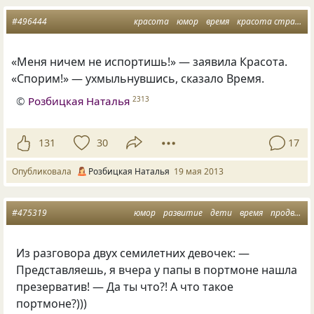
#496444
красота
юмор
время
красота страшная сила
«
Меня ничем не испортишь!» — заявила Красота.
«
Спорим!» — ухмыльнувшись, сказало Время.
©
Розбицкая Наталья
2313
131
30
17
Опубликовала
Розбицкая Наталья
19 мая 2013
#475319
юмор
развитие
дети
время
продвинутые
Из разговора двух семилетних девочек: —
Представляешь, я вчера у папы в портмоне нашла
презерватив! — Да ты что?! А что такое
портмоне?)))