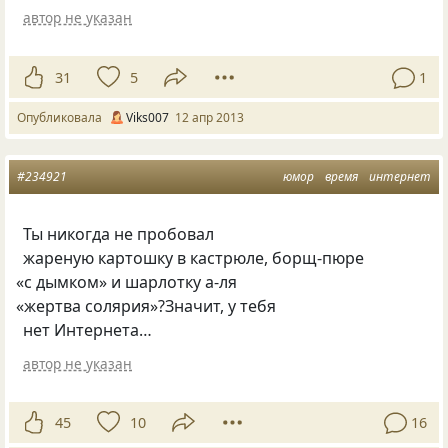
автор не указан
31
5
1
Опубликовала
Viks007
12 апр 2013
#234921
юмор
время
интернет
Ты никогда не пробовал
жареную картошку в кастрюле, борщ-пюре
«
с дымком» и шарлотку а-ля
«
жертва солярия»?Значит, у тебя
нет Интернета…
автор не указан
45
10
16