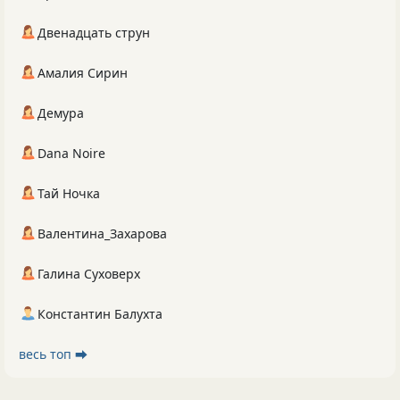
Двенадцать струн
Амалия Сирин
Демура
Dana Noire
Тай Ночка
Валентина_Захарова
Галина Суховерх
Константин Балухта
весь топ ⮕