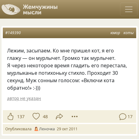
#149390
юмор
коты
Лежим, засыпаем. Ко мне пришел кот, я его
глажу — он мурлычет. Громко так мурлычет.
Я через некоторое время гладить его перестала,
мурлыканье потихоньку стихло. Проходит 30
секунд. Муж сонным голосом: «Включи кота
обратно!» :-)))
автор не указан
137
48
17
Опубликовала
Леночка
29 окт 2011