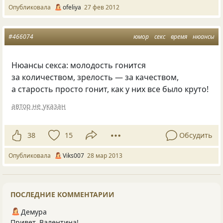
Опубликовала
ofeliya
27 фев 2012
#466074
юмор
секс
время
нюансы
Нюансы секса: молодость гонится
за количеством, зрелость — за качеством,
а старость просто гонит, как у них все было круто!
автор не указан
38
15
Обсудить
Опубликовала
Viks007
28 мар 2013
ПОСЛЕДНИЕ КОММЕНТАРИИ
Демура
Привет, Валентина!