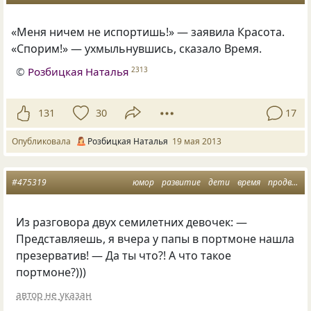
«
Меня ничем не испортишь!» — заявила Красота.
«
Спорим!» — ухмыльнувшись, сказало Время.
©
Розбицкая Наталья
2313
131
30
17
Опубликовала
Розбицкая Наталья
19 мая 2013
#475319
юмор
развитие
дети
время
продвинутые
Из разговора двух семилетних девочек: —
Представляешь, я вчера у папы в портмоне нашла
презерватив! — Да ты что?! А что такое
портмоне?)))
автор не указан