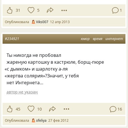
31
5
1
Опубликовала
Viks007
12 апр 2013
#234921
юмор
время
интернет
Ты никогда не пробовал
жареную картошку в кастрюле, борщ-пюре
«
с дымком» и шарлотку а-ля
«
жертва солярия»?Значит, у тебя
нет Интернета…
автор не указан
45
10
16
Опубликовала
ofeliya
27 фев 2012