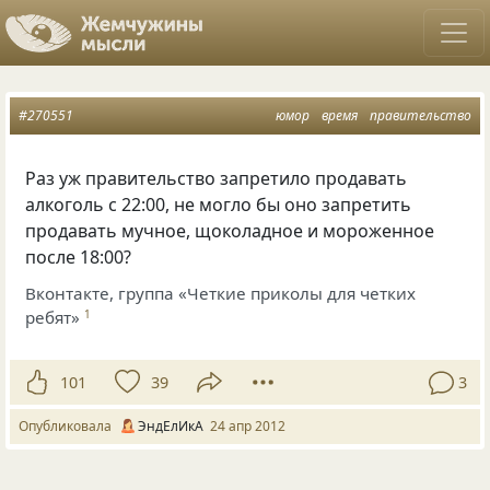
#270551
юмор
время
правительство
Раз уж правительство запретило продавать
алкоголь с 22:00, не могло бы оно запретить
продавать мучное, щоколадное и мороженное
после 18:00?
Вконтакте, группа «Четкие приколы для четких
ребят»
1
101
39
3
Опубликовала
ЭндЕлИкА
24 апр 2012