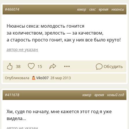
#466074
юмор
секс
время
нюансы
Нюансы секса: молодость гонится
за количеством, зрелость — за качеством,
а старость просто гонит, как у них все было круто!
автор не указан
38
15
Обсудить
Опубликовала
Viks007
28 мар 2013
#411678
юмор
время
новый год
Хм, судя по началу, мне кажется этот год я уже
видела…
автор не указан