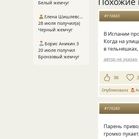
Похожие 
Белый жемчуг
#110663
Елена Шишлевская
28 июля получил(а)
Черный жемчуг
В Испании про
Когда на улиц
Борис Аникин 3
в тельняшках,
20 июля получил
Бронзовый жемчуг
автор не указан
36
Опубликовала
А
#170260
Парень приво
громко пукает