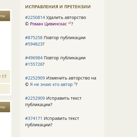
ИСПРАВЛЕНИЯ И ПРЕТЕНЗИИ
усы
#2250814
Удалить авторство
©
Роман Цивинскас
?
42
#875258
Повтор публикации
#594823
?
#496984
Повтор публикации
#155726
?
17
#2252909
Изменить авторство на
©
Я не знаю кто автор
?
0
#2252909
Исправить текст
публикации?
усы
#374171
Исправить текст
публикации?