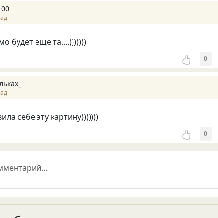
100
зад
 будет еще та....)))))))
0
льках_
зад
ила себе эту картину)))))))
0