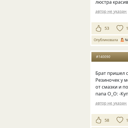
люстра красив
автор не указан
53
Опубликовала
N
#140090
Брат пришел с
Резиночек у м
от смазки и п
папа О_О: -Ку
автор не указан
58