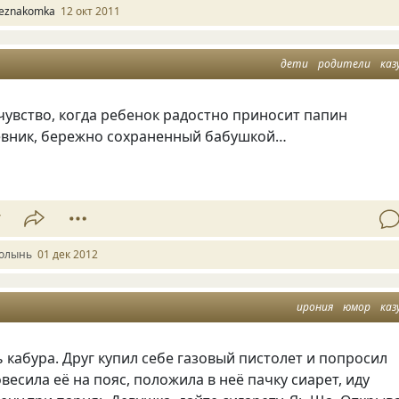
eznakomka
12 окт 2011
дети
родители
каз
чувство, когда ребенок радостно приносит папин
вник, бережно сохраненный бабушкой…
7
олынь
01 дек 2012
ирония
юмор
каз
 кабура. Друг купил себе газовый пистолет и попросил
овесила её на пояс, положила в неё пачку сиарет, иду