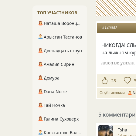
ТОП УЧАСТНИКОВ
Наташа Воронцова
#140082
Арыстан Тастанов
НИКОГДА! СЛЫ
Двенадцать струн
на лыжном кур
автор не указан
Амалия Сирин
Демура
28
Dana Noire
Опубликовала
N
Тай Ночка
5 комментари
Галина Суховерх
Tsha
Константин Балухта
14 лет на