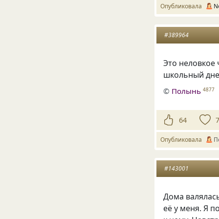
Опубликовала
N
#389964
Это неловкое 
школьный дне
©
Полынь
4877
64
Опубликовала
П
#143001
Дома валялась
её у меня. Я п