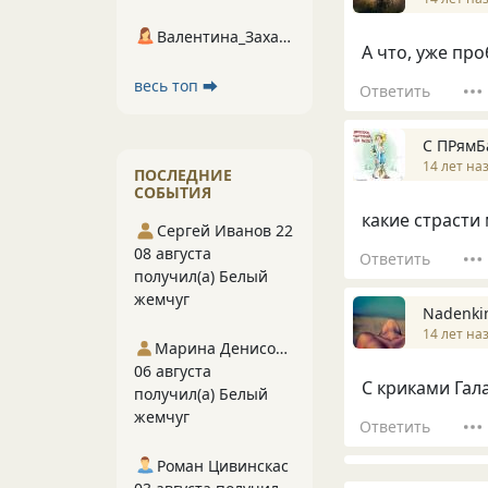
Валентина_Захарова
А что, уже про
весь топ ⮕
Ответить
С ПРямБ
14 лет на
ПОСЛЕДНИЕ
СОБЫТИЯ
какие страсти
Сергей Иванов 22
08 августа
Ответить
получил(а) Белый
жемчуг
Nadenki
14 лет на
Марина Денисова 5
06 августа
С криками Гал
получил(а) Белый
жемчуг
Ответить
Роман Цивинскас