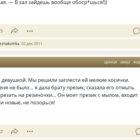
ая. — В зал зайдешь вообще обоср*шься!))
15
eznakomka
02 дек 2011
ирония
юмор
каз
 девушкой. Мы решили заплести ей мелкие косички.
еня не было… я дала брату презик, сказала его отмыть
орезать на резиночки… Он моет презик с мылом, входит
пи новые, не позорься!
12