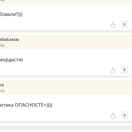
бовали?)))
0
абаБахом
зад
 мордасти)
0
na
зад
актика ОПАСНОСТЕ=))))
0