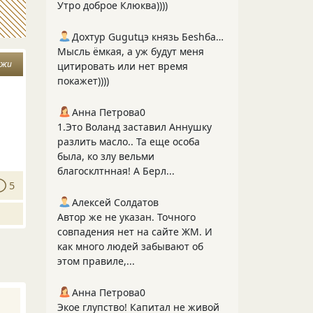
Утро доброе Клюква))))
Дохтур Gugutцэ князь Беshбармакоff
Мысль ёмкая, а уж будут меня
ыжи
цитировать или нет время
покажет))))
Анна Петрова0
1.Это Воланд заставил Аннушку
разлить масло.. Та еще особа
была, ко злу вельми
благосклтнная! А Берл...
5
Алексей Солдатов
Автор же не указан. Точного
совпадения нет на сайте ЖМ. И
как много людей забывают об
этом правиле,...
Анна Петрова0
Экое глупство! Капитал не живой