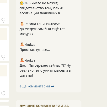
😂Он ничего не может,
свидетельство тому пачки
ассигнаций почивших в...
Регина ГенинаGuseva
Да физрук сам был ещё тот
мазурик
klюkva
Прям как тут все...
klюkva
Док... Ты серезно сейчас ??? Ну
реально типо умная мысль и в
цитаты?
ещё комментарии ⮕
ЛУЧШИЕ КОММЕНТАРИИ ЗА