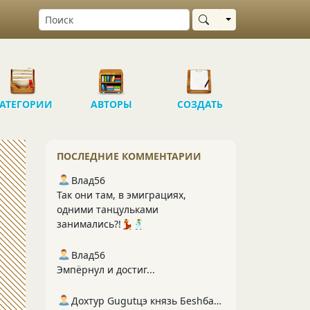
Выбрать область
АТЕГОРИИ
АВТОРЫ
СОЗДАТЬ
ПОСЛЕДНИЕ КОММЕНТАРИИ
Влад56
Так они там, в эмиграциях,
одними танцульками
занимались?!💃🕺
Влад56
Эмпёрнул и достиг...
Дохтур Gugutцэ князь Беshбармакоff