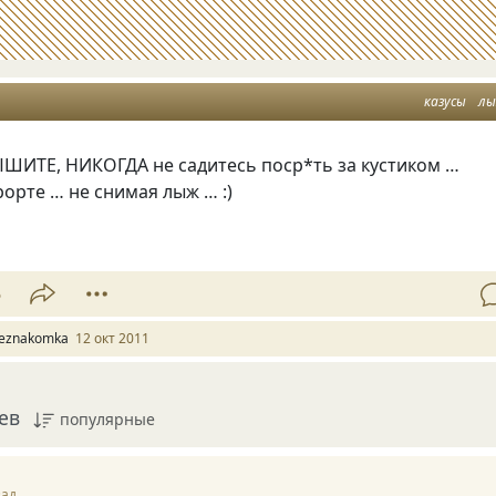
казусы
л
ШИТЕ, НИКОГДА не садитесь поср*ть за кустиком …
орте … не снимая лыж … :)
5
eznakomka
12 окт 2011
ев
популярные
зад