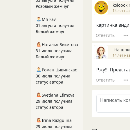
03 августа получил
kolobok 
Розовый жемчуг
14 лет на
Mh Fav
картинка видимо
01 августа получил
Белый жемчуг
Ответить
Наталья Бикетова
_На шпи
31 июля получила
14 лет на
Белый жемчуг
Ржу!!! Представ
Роман Цивинскас
30 июля получил
Ответить
статус автора
Svetlana Efimova
29 июля получила
статус автора
Irina Razgulina
29 июля получила