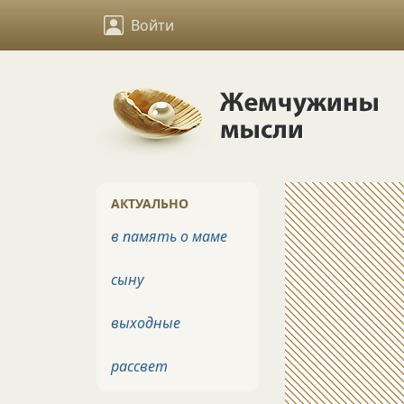
Войти
АКТУАЛЬНО
в память о маме
сыну
выходные
рассвет