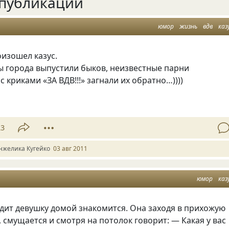
публикации
юмор
жизнь
вдв
каз
изошел казус.
ы города выпустили быков, неизвестные парни
 с криками
«
ЗА ВДВ!!!» загнали их обратно…))))
23
нжелика Кугейко
03 авг 2011
юмор
каз
дит девушку домой знакомится. Она заходя в прихожую
, смущается и смотря на потолок говорит: — Какая у вас