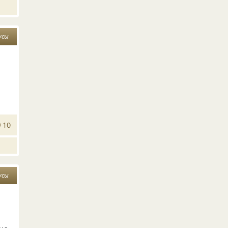
усы
10
усы