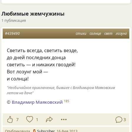
Любимые жемчужины
1 публикация
#439490
стихи
солнце
свет
лозунг
Светить всегда, светить везде,
до дней последних донца
светить — и никаких гвоздей!
Вот лозунг мой —
и солнца!
"Необычайное приключение, бывшее с Владимиром Маяковским
летом на даче"
©
Владимир Маяковский
185
7
1
3
Опубликовала
Subscriber
16 фев 2013