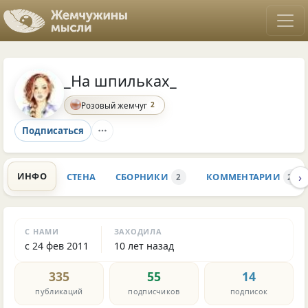
_На шпильках_
2
Розовый жемчуг
Подписаться
›
ИНФО
СТЕНА
СБОРНИКИ
КОММЕНТАРИИ
2
2.5K
С НАМИ
ЗАХОДИЛА
с 24 фев 2011
10 лет назад
335
55
14
публикаций
подписчиков
подписок