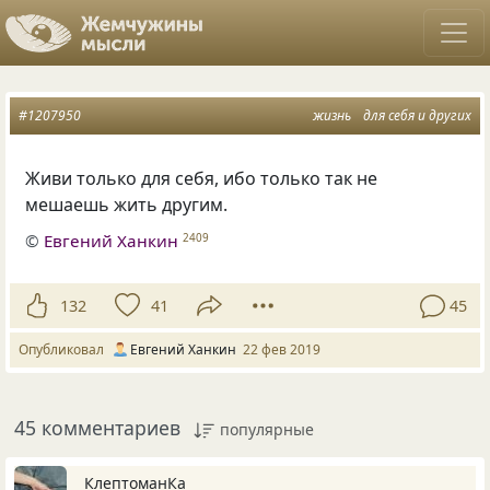
#1207950
жизнь
для себя и других
Живи только для себя
,
ибо только так не
мешаешь жить другим.
©
Евгений Ханкин
2409
132
41
45
Опубликовал
Евгений Ханкин
22 фев 2019
45 комментариев
популярные
КлептоманКа