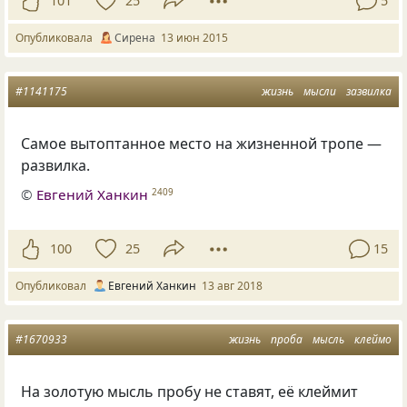
101
25
5
Опубликовала
Сирена
13 июн 2015
#1141175
жизнь
мысли
зазвилка
Самое вытоптанное место на жизненной тропе —
развилка.
©
Евгений Ханкин
2409
100
25
15
Опубликовал
Евгений Ханкин
13 авг 2018
#1670933
жизнь
проба
мысль
клеймо
На золотую мысль пробу не ставят, её клеймит